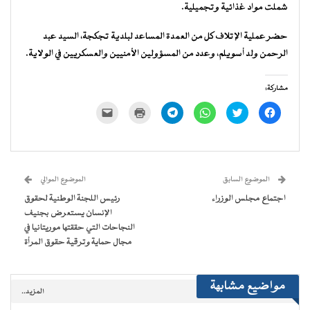
شملت مواد غذائية وتجميلية.
حضر عملية الإتلاف كل من العمدة المساعد لبلدية تجكجة، السيد عبد
الرحمن ولد أسويلم، وعدد من المسؤولين الأمنيين والعسكريين في الولاية.
مشاركة:
انقر
اضغط
انقر
انقر
اضغط
النقر
للمشاركة
للمشاركة
للمشاركة
للمشاركة
للطباعة
لإرسال
على
على
على
على
(فتح
رابط
فيسبوك
تويتر
WhatsApp
Telegram
في
عبر
(فتح
(فتح
(فتح
(فتح
نافذة
البريد
في
في
في
في
جديدة)
الإلكتروني
نافذة
نافذة
نافذة
نافذة
إلى
جديدة)
جديدة)
جديدة)
جديدة)
صديق
(فتح
الموضوع السابق
الموضوع الموالي
في
نافذة
اجتماع مجلس الوزراء
رئيس اللجنة الوطنية لحقوق
جديدة)
الإنسان يستعرض بجنيف
النجاحات التي حققتها موريتانيا في
مجال حماية وترقية حقوق المرأة
مواضيع مشابهة
المزيد..