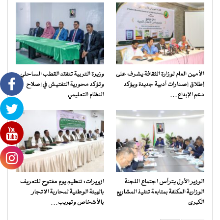
الأمين العام لوزارة الثقافة يشرف على
وزيرة التربية تتفقد القطب الساحلي
إطلاق إصدارات أدبية جديدة ويؤكد
وتؤكد محورية التفتيش في إصلاح
دعم الإبداع…
النظام التعليمي
الوزير الأول يترأس اجتماع اللجنة
ازويرات: تنظيم يوم مفتوح للتعريف
الوزارية المكلفة بمتابعة تنفيذ المشاريع
بالهيئة الوطنية لمحاربة الاتجار
الكبرى
بالأشخاص وتهريب…