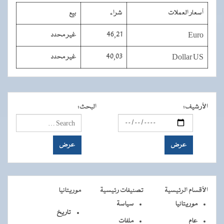
أسعار العملات
شراء
بيع
Euro
46,21
غير محدد
Dollar US
40,03
غير محدد
الأرشيف
:
البحث
:
الأقسام الرئيسية
تصنيفات رئيسية
موريتانيا
موريتانيا
سياسة
تاريخ
عام
ملفات