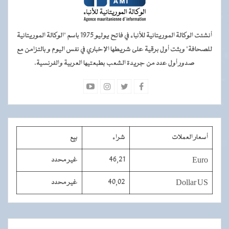
أنشئت الوكالة الموريتانية للأنباء في فاتح يوليو 1975 باسم "الوكالة الموريتانية
للصحافة" وبثت أول برقية على شريطها الإخباري في نفس اليوم و بالتزامن مع
صدور أول عدد من جريدة الشعب بطبعتيها العربية والفرنسية.
أسعار العملات
شراء
بيع
Euro
46,21
غير محدد
Dollar US
40,02
غير محدد