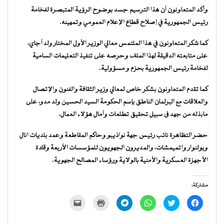
وأكد المتعاونون أن هذا الترسيم جسد بوضوح الرؤية المتبصرة لفخامة
رئيس الجمهورية في إصلاح قطاع الإعلام العمومي وتمهينه.
كما شكر المتعاونون في هذا الملتمس معالي الوزير الأول المختار ولد أجاي،
على متابعته الدقيقة لهذا الملف وحرصه على تنفيذ التعليمات السامية
لفخامة رئيس الجمهورية بحزم و مسؤولية.
كما تقدم المتعاونون بشكر خاص لمعالي وزير الثقافة والفنون والإتصال
والعلاقات مع البرلمان الناطق بإسم الحكومة السيد الحسين ولد مدو، على
مابذله من جهد فى سبيل تحقيق تطلعات وآمال هؤلاء العمال.
حضر التظاهرة نائب رئيس جهة نواذيبو وحاكم المقاطعة وعمد بلديات انال
وبولنوار واتميمشات، والمديرون الجهويون للمؤسسات الأربعة وقادة
الأجهزة العسكرية والأمنية بالولاية ورؤساء المصالح الجهوية.
مشاركة:
انقر
اضغط
انقر
انقر
اضغط
النقر
للمشاركة
للمشاركة
للمشاركة
للمشاركة
للطباعة
لإرسال
على
على
على
على
(فتح
رابط
فيسبوك
تويتر
WhatsApp
Telegram
في
عبر