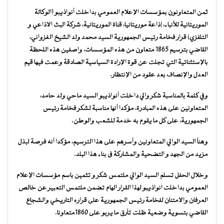
ثمن المتعاونون بمؤسسات الإعلام العمومي بداخلت أنواذيبو (الوكالة
الموريتانية للأنباء، إذاعة موريتانيا، قناة الموريتانية، شركة البث الاذاعي و
التلفزي) قرار فخامة رئيس الجمهورية السيد محمد ولد الشيخ الغزواني،
القاضي بترسيم 1865 متعاون من هذه المؤسسات، واصفين هذه اللحظة
بالإستثنائية التي تجلت عن قوة الإرادة السياسية الصادقة وعمت فيها قيم
العدل والإنصاف بعد عقود من الإنتظار.
وفي كلمة بالمناسبة شكر والي داخلت أنواذيبو السيد ماحي ولد حامد،
المتعاونين على هذه المبادرة، مؤكدا أنها مناسبة لشكر فخامة رئيس
الجمهورية، على كل ما يقوم به خدمة للشعب والوطن.
وهنأ السيد الوالي المتعاونين وأسرهم على هذا الترسيم، مؤكدا أنه فرصة لبذل
مزيد من الجهد و التضحية والمشاركة فى بناء هذا البلد.
وخلال الحفل تسلم السيد الوالي ملتمس شكر و تثمين باسم مؤسسات الإعلام
العمومي بداخلت انواذيبو لهذا القرار الهام تضمن ملتمس التعبير عن خالص
العرفان والامتنان لفخامة رئيس الجمهورية على قراره التاريخي والشجاع
القاضي بتسوية وضعية ظلت تأرق ما يربو على 1860متعاونا.