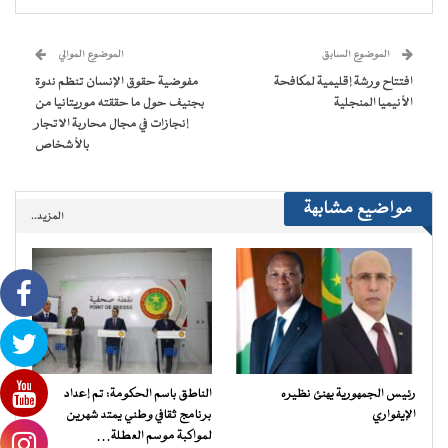
(فتح
(فتح
(فتح
(فتح
نافذة
البريد
في
في
في
في
جديدة)
الإلكتروني
نافذة
نافذة
نافذة
نافذة
إلى
جديدة)
جديدة)
جديدة)
جديدة)
صديق
(فتح
الموضوع السابق
الموضوع الموالي
في
نافذة
افتتاح ورشة إقليمية لمكافحة
مفوضية حقوق الإنسان تنظم ندوة
جديدة)
الأنيميا المنجلية
بجنيف حول ما حققته موريتانيا من
إنجازات في مجال محاربة الاتجار
بالأشخاص
مواضيع مشابهة
المزيد..
رئيس الجمهورية يهنئ نظيره
الناطق باسم الحكومة: تم إعداد
الإيفواري
برنامج ثقافي وطني يمتد شهرين
لمواكبة موسم العطلة…