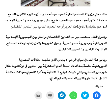
عقد معالي وزير الاقتصاد والمالية السيد سيد أحمد ولد أبُوه، اليوم الاثنين، لقاء مع
سعادة الدكتور أحمد محمد عبد الحميد طايع، سفير جمهورية مصر العربية المعتمد
لدى موريتانيا، وذلك في إطار تعزيز أوجه التعاون الثنائي بين البلدين الشقيقين.
وتناول اللقاء، مختلف جوانب التعاون الاقتصادي والمالي بين الجمهورية الإسلامية
الموريتانية وجمهورية مصر العربية، وسبل تطويرها وتعزيزها بما يخدم المصالح
المشتركة للبلدين والشعبين الشقيقين.
ويأتي هذا اللقاء في سياق الزخم الإيجابي الذي تشهده العلاقات المصرية
الموريتانية، خاصة بعد انعقاد اللجنة العليا المشتركة بين البلدين في نواكشوط خلال
شهر مايو الماضي، والتي شهدت توقيع 13 اتفاقية ومذكرة تفاهم في مجالات مختلفة
تشمل الاستثمار والقوى العاملة والتعليم العالي.
مشاركة:
انقر
اضغط
انقر
انقر
اضغط
النقر
للمشاركة
للمشاركة
للمشاركة
للمشاركة
للطباعة
لإرسال
على
على
على
على
(فتح
رابط
فيسبوك
تويتر
WhatsApp
Telegram
في
عبر
(فتح
(فتح
(فتح
(فتح
نافذة
البريد
في
في
في
في
جديدة)
الإلكتروني