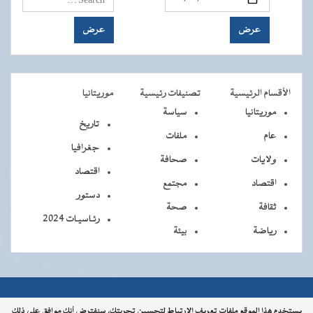
الأقسام الرئيسية
تصنيفات رئيسية
موريتانيا
موريتانيا
سياسة
تاريخ
عام
ملفات
جغرافيا
ولايات
صحافة
اقتصاد
اقتصاد
مجتمع
دستور
ثقافة
صحة
رئـاسيـات 2024
رياضة
بيئة
جميــــع
جميع الحقوق محفوظة © 2026 - الوكالة الموريتانية للأنباء
يستخدم هذا الموقع ملفات تعريف الارتباط لتحسين تجربتك. سنفترض أنك موافق على ذلك