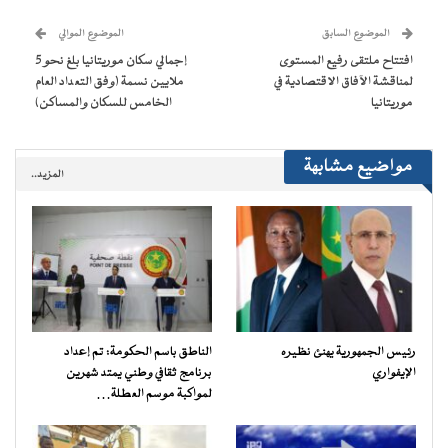
نافذة
نافذة
نافذة
نافذة
إلى
جديدة)
جديدة)
جديدة)
جديدة)
صديق
(فتح
الموضوع السابق
الموضوع الموالي
في
نافذة
افتتاح ملتقى رفيع المستوى
إجمالي سكان موريتانيا بلغ نحو 5
جديدة)
لمناقشة الآفاق الاقتصادية في
ملايين نسمة (وفق التعداد العام
موريتانيا
الخامس للسكان والمساكن)
مواضيع مشابهة
المزيد..
رئيس الجمهورية يهنئ نظيره
الناطق باسم الحكومة: تم إعداد
الإيفواري
برنامج ثقافي وطني يمتد شهرين
لمواكبة موسم العطلة…