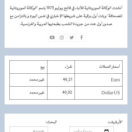
أنشئت الوكالة الموريتانية للأنباء في فاتح يوليو 1975 باسم "الوكالة الموريتانية
للصحافة" وبثت أول برقية على شريطها الإخباري في نفس اليوم و بالتزامن مع
صدور أول عدد من جريدة الشعب بطبعتيها العربية والفرنسية.
أسعار العملات
شراء
بيع
Euro
46,21
غير محدد
Dollar US
40,02
غير محدد
الأرشيف
:
البحث
: