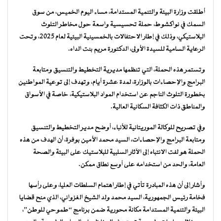
أطلقت وزارة البيئة والتنمية المستدامة، مساء اليوم الخميس، من سوق
السمك في نواكشوط، حملة تحسيسية واسعة حول مخاطر التلوث
البلاستيكي، وذلك في إطار الاحتفالات بالخمسينية البيئية لعام 2025، وتحت
الرعاية السامية للسيدة الأولى، الدكتورة مريم بنت الداه.
وتستمر هذه الحملة، التي تنظمها مديرية التخطيط والتنسيق ومتابعة
البرامج والإحصاءات بالوزارة، لمدة عشرة أيام، وتهدف إلى توعية المواطنين
بخطورة التلوث الناجم عن استخدام المواد البلاستيكية، خاصة في الأسواق
والمناطق ذات الكثافة السكانية العالية.
وفي تصريح للوكالة الموريتانية للأنباء، أوضح مدير التخطيط والتنسيق
ومتابعة البرامج والإحصاءات، السيد محمد الأمين بوفرة، أن الهدف من هذه
الحملة هو لفت الانتباه إلى الآثار السلبية للبلاستيك على البيئة والصحة
العامة، والحد من استخدامه على أوسع نطاق ممكن.
وأشار إلى أن هذه المبادرة تأتي في إطار اهتمام السلطات العليا، وعلى رأسها
فخامة رئيس الجمهورية، السيد محمد ولد الشيخ الغزواني، الذي منح قضايا
البيئة والتنمية المستدامة مكانة محورية ضمن برنامج “طموحي للوطن”،