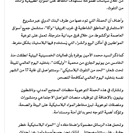
من خلال سياسات طموحة تستهدف الحفاظ على الموارد الطبيعية والحد
من التلوث.
وأضاف أن الحملة، التي تم دعمها من طرف البنك الدولي عبر مشروع
الاستثمار في المناطق الشاطئية في غرب إفريقيا “واكا”، ستشمل جميع أسواق
العاصمة نواكشوط، من خلال فرق ميدانية مترجلة، تعمل على توعية
المواطنين في أماكن البيع والشراء التي يُستخدم فيها البلاستيك بشكل مفرط.
كما ذكّر السيد محمد الأمين بوفرة بأن فعاليات الخمسينية البيئية انطلقت منذ
الخامس من يونيو الجاري من محمية “أوليكات”، بتخليد اليوم العالمي للبيئة
تحت شعار: “الحد من التلوث البلاستيكي”، وستتواصل إلى غاية 17 من الشهر
نفسه بتخليد اليوم العالمي لمكافحة التصحر.
وتشارك في هذه الحملة التوعوية منظمات المجتمع المدني، وناشطون
بيئيون، بالإضافة إلى توظيف منصات التواصل الاجتماعي ومنشورات
وملصقات توعوية، تبرز مخاطر المواد البلاستيكية على البيئة والصحة،
وتؤكد أهمية التوجه نحو بدائل آمنة ومستدامة.
وتحمل هذه الرسائل مضمونًا واضحًا مفاده أن “المواد البلاستيكية خطر
حقيقي على بيئتنا وصحتنا… لذلك نحن جميعاً مسؤولون عن إحداث