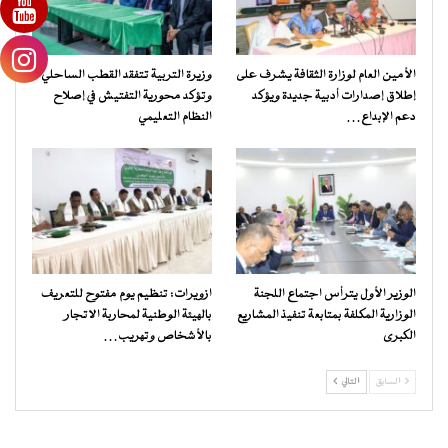
الأمين العام لوزارة الثقافة يشرف على
وزيرة التربية تتفقد القطب الساحلي
إطلاق إصدارات أدبية جديدة ويؤكد
وتؤكد محورية التفتيش في إصلاح
دعم الإبداع…
النظام التعليمي
الوزير الأول يترأس اجتماع اللجنة
ازويرات: تنظيم يوم مفتوح للتعريف
الوزارية المكلفة بمتابعة تنفيذ المشاريع
بالهيئة الوطنية لمحاربة الاتجار
الكبرى
بالأشخاص وتهريب…
السابق
التالي