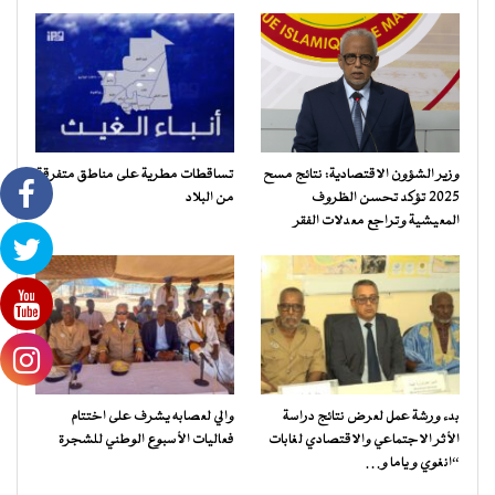
وزير الشؤون الاقتصادية: نتائج مسح
تساقطات مطرية على مناطق متفرقة
2025 تؤكد تحسن الظروف
من البلاد
المعيشية وتراجع معدلات الفقر
بدء ورشة عمل لعرض نتائج دراسة
والي لعصابه يشرف على اختتام
الأثر الاجتماعي والاقتصادي لغابات
فعاليات الأسبوع الوطني للشجرة
“انغوي و ياما و…