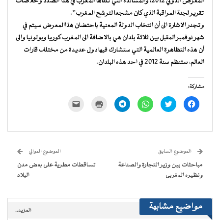
المعرض الدولي 2012، والمساندة التي تلقاها المغرب في هذا الصدد وخلاصات
تقرير لجنة المراقبة الذي كان مشجعا لترشح المغرب”.
وتجدر الاشارة الى أن انتخاب الدولة المعنية باحتضان هذاالمعرض سيتم في
شهر نوفمبر المقبل بين ثلاثة بلدان هي بالاضافة الى المغرب كوريا وبولونيا والى
أن هذه التظاهرة العالمية التي ستشارك فيها دول عديدة من مختلف قارات
العالم، ستنظم سنة 2012 في احد هذه البلدان.
مشاركة:
انقر
اضغط
انقر
انقر
اضغط
النقر
للمشاركة
للمشاركة
للمشاركة
للمشاركة
للطباعة
لإرسال
على
على
على
على
(فتح
رابط
فيسبوك
تويتر
WhatsApp
Telegram
في
عبر
(فتح
(فتح
(فتح
(فتح
نافذة
البريد
في
في
في
في
جديدة)
الإلكتروني
نافذة
نافذة
نافذة
نافذة
إلى
جديدة)
جديدة)
جديدة)
جديدة)
صديق
(فتح
الموضوع السابق
الموضوع الموالي
في
نافذة
مباحثات بين وزير التجارة والصناعة
تساقطات مطرية على بعض مدن
جديدة)
ونظيره المغربى
البلاد
مواضيع مشابهة
المزيد..