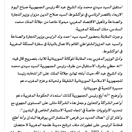
استقبل السيد سيدي محمد ولد الشيخ عبد الله رئيس الجمهورية صباح اليوم
الاربعاء بالقصر الرئاسي في نواكشوط، السيد صلاح الدين مزوار، وزير التجارة
والصناعة وتأهيل الاقتصاد المغربي، مبعوثا خاصا من جلالة الملك محمد
السادس، ملك المملكة المغربية.
وجرت المقابلة بحضور السيد سيد احمد ولد الرايس،وزير التجارة والصناعة
والسيد عبد العزيزالشلواطي القائم بالاعمال بالنيابة فى سفارة المملكة المغربية
فى انواكشوط.
وأدلى الوزير المغربي بعد المقابلة للوكالة الموريتانية للانباء بتصريح قال فيه:
“انه حظي بشرف الاستقبال من طرف رئيس الجمهورية السيد سيدى محمد
ولد الشيخ عبد الله،حيث أبلغه تهانئ جلالة الملك على اثر انتخابه رئيسا
للجمهورية الاسلامية الموريتانية الشقيقة وتحياته وعزم المغرب دعم
مسيرة التنمية في موريتانيا.
وأوضح “أنه أبلغ رئيس الجمهورية كذلك استعداد الحكومة المغربية دعم
أواصر الشراكة والتعاون وجعل هذه الشراكة مثلى على المستوى الجهوي مع
تحديد الاولويات خاصة في اتجاه تنمية الاستثمار الخاص في البلدين”.
وأشار الى أن “هناك العديد من فرص الاستثمار التي يوفرها البلدان وأنه أطلع
فخامة الرئيس على تطورات ملف ترشح مدينة طنجه المغربية لاحتضان