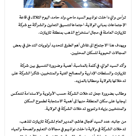
ترأس والي داخلت نواذيبو السيد ماحي ولد حامد، اليوم الثلاثاء في قاعة
الإجتماعات بمباني الولاية، اجتماعا لتنسيق التعاون والشراكة مع شركة
تازيازت العاملة في مجال استخراج الذهب بمنطقة تازيازت.
ويهدف هذا الاجتماع إلى نقاش أهم الطرق لتحديد أولويات التدخل في بعض
المجالات الحيوية للسكان المحليين.
وأكد السيد الوالي، في كلمة بالمناسبة، أهمية وضرورة التنسيق بين شركة
تازيازت والسلطات الإدارية والمصالح الفنية والمنتخبين، شاكرا الشركة على
تدخلاتها بالولاية ومطالبا بالمزيد.
وطالب بضرورة جعل تدخلات الشركة حسب الأولوية والاستدامة لتنعكس
إيجابيا على سكان المنطقة، منبها إلى أهمية الاستجابة لطموح السكان
والمنتخبين بزيادة وتنويع تدخلات الشركة في الولاية.
من جانبه، عدد السيد أفجال هاشم، المدير العام لشركة تازيازت للذهب،
تدخلات الشركة في ولاية داخلت نواذيبو في مجالات التعليم والصحة والمياه