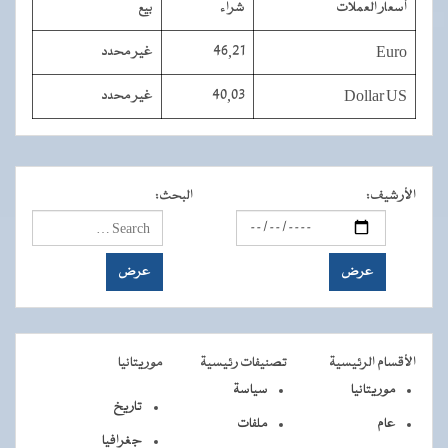
أسعار العملات
شراء
بيع
Euro
46,21
غير محدد
Dollar US
40,03
غير محدد
الأرشيف
:
البحث
:
الأقسام الرئيسية
تصنيفات رئيسية
موريتانيا
موريتانيا
سياسة
تاريخ
عام
ملفات
جغرافيا