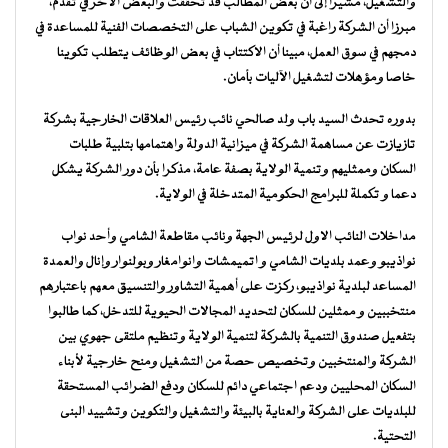
والتشغيل، مشيرا إلى أن بعض المطالب قد تحققت والبعض الآخر في تقدم،
مبرزا أن الشركة راغبة في تكوين الشباب على التخصصات الفنية للمساعدة في
دمجهم في سوق العمل، مبينا أن الاكتتاب في بعض الوظائف يتطلب تكوينا
خاصا ومؤهلات لتشغيل الآليات بأمان.
بدوره تحدث السيد باب ولد صالحي نائب رئيس العلاقات الخارجية بشركة
تازيازت عن مساهمة الشركة في ميزانية الدولة واهتمامها بتلبية طلبات
السكان وممثليهم وتنمية الولاية بصفة عامة، مذكرا بأن دور الشركة يشكل
دعما و تكملة للبرامج الحكومية المتدخلة في الولاية.
مداخلات النائب الاول لرئيس الجهة ونائب مقاطعة الشامي وأحد نواب
نواذيبو وعمد بلديات الشامي و اتميمشات وانوامغار وبولنوار وإنال والعمدة
المساعد لبلدية نواذيبو، ركزت على أهمية التشاور والتنسيق معهم باعتبارهم
منتخببين و ممثلين للسكان لتحديد المجالات الحيوية للتدخل، كما طالبوا
بتفعيل صندوق التنمية بالشركة لتنمية الولاية وتنظيم ملتقى جهوي بين
الشركة والمنتخبين وتخصيص حصة من التشغيل ومنح خارجية لأبناء
السكان المحليين ودعم اجتماعي دائم للسكان ودفع الضرائب المستحقة
للبلديات على الشركة والعناية بالبيئة والتشغيل والتكوين وتشييد البنى
التحتية.