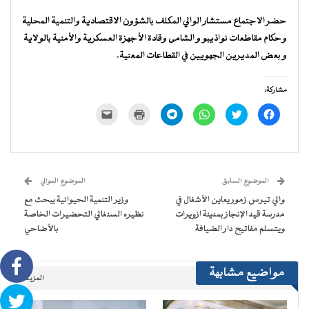
حضر الاجتماع مستشار الوالي المكلف بالشؤون الاقتصادية والتنمية المحلية
وحكام مقاطعات نواذيبو و الشامى وقادة الأجهزة العسكرية والأمنية بالولاية
و بعض المديرين الجهويين في القطاعات المعنية.
مشاركة:
انقر
اضغط
انقر
انقر
اضغط
النقر
للمشاركة
للمشاركة
للمشاركة
للمشاركة
للطباعة
لإرسال
على
على
على
على
(فتح
رابط
فيسبوك
تويتر
WhatsApp
Telegram
في
عبر
(فتح
(فتح
(فتح
(فتح
نافذة
البريد
في
في
في
في
جديدة)
الإلكتروني
نافذة
نافذة
نافذة
نافذة
إلى
جديدة)
جديدة)
جديدة)
جديدة)
صديق
(فتح
الموضوع السابق
الموضوع الموالي
في
نافذة
والي تيرس زمور يعاين الأشغال في
وزير التنمية الحيوانية يبحث مع
جديدة)
مدرسة قيد الإنجاز بمدينة ازويرات
نظيره السنغالي التحضيرات الخاصة
ويتسلم مفاتيح دار الضيافة
بالأضاحي
مواضيع مشابهة
المزيد..