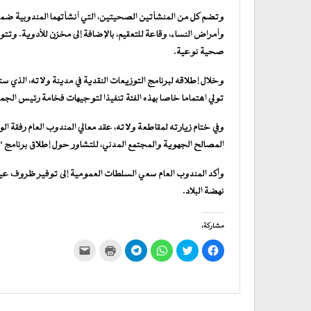
وتضم كل من المنشأتين الصحيتين، التي أنشأتهما المندوبية ضمن 
وأمراض النساء، وقاعة للتعقيم، بالإضافة إلى مخزن للأدوية. وتت
صحية نوعية.
تولي اهتماما خاصا بهذه الفئة تنفيذا لتوجيهات فخامة رئيس الجم
وفي ختام زيارته لمقاطعة ولاته، عقد معالي المندوب العام رفقة الو
المصالح الجهوية والمجتمع المدني، للتشاور حول إطلاق برنامج 
وأكد المندوب العام سعي السلطات العمومية إلى توفير ظروف عيش
نهضة البلاد.
مشاركة:
انقر
اضغط
انقر
انقر
اضغط
النقر
للمشاركة
للمشاركة
للمشاركة
للمشاركة
للطباعة
لإرسال
على
على
على
على
(فتح
رابط
فيسبوك
تويتر
WhatsApp
في
Telegram
عبر
(فتح
(فتح
(فتح
(فتح
نافذة
البريد
في
في
في
في
جديدة)
الإلكتروني
نافذة
نافذة
نافذة
نافذة
إلى
جديدة)
جديدة)
جديدة)
جديدة)
صديق