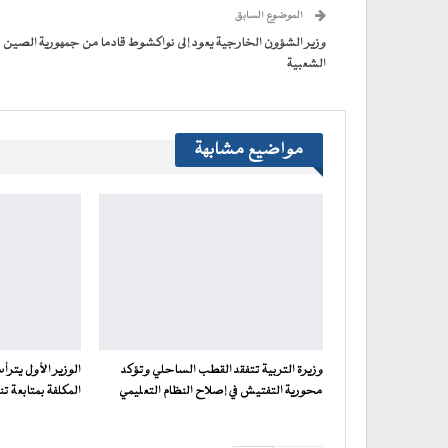
(فتح
الموضوع السابق
في
نافذة
جديدة)
وزير الشؤون الخارجية يعود إلى نواكشوط قادما من جمهورية الصين
الشعبية
مواضيع مشابهة
وزيرة التربية تتفقد القطب الساحلي وتؤكد
الوزير الأول يترأ
محورية التفتيش في إصلاح النظام التعليمي
المكلفة بمتابعة تن