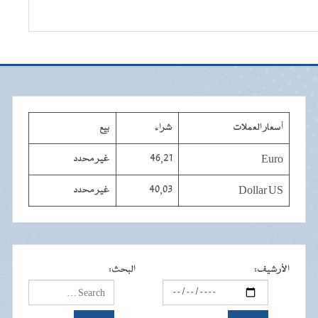
أسعار العملات
شراء
بيع
Euro
46,21
غير محدد
Dollar US
40,03
غير محدد
الأرشيف
:
البحث
: