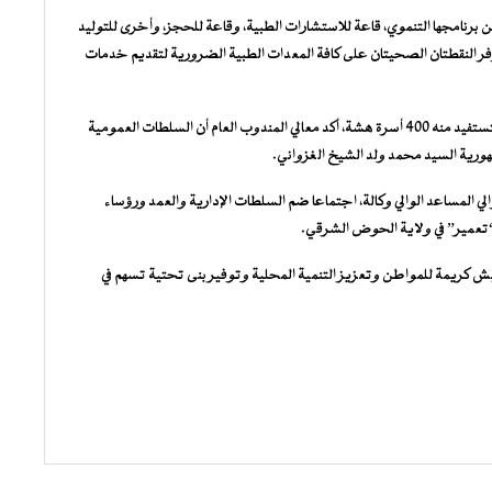
برنامجها التنموي، قاعة للاستشارات الطبية، وقاعة للحجز، وأخرى للتوليد
وفر النقطتان الصحيتان على كافة المعدات الطبية الضرورية لتقديم خدمات
وخلال إطلاقه لبرنامج التوزيعات النقدية في مدينة ولاته، الذي ستستفيد منه 400 أسرة هشة، أكد معالي المندوب العام أن السلطات العمومية
هورية السيد محمد ولد الشيخ الغزواني.
الي المساعد الوالي وكالة، اجتماعا ضم السلطات الإدارية والعمد ورؤساء
“تعمير” في ولاية الحوض الشرقي.
 كريمة للمواطن وتعزيز التنمية المحلية وتوفير بنى تحتية تسهم في