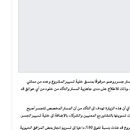
ية لمسار جسر روصو، مرفوقًا بمنسق خلية تسيير المشروع وعدد من ممثلي
مية، وذلك للاطلاع على مدى جاهزية المسار والتأكد من خلوه من أي عوائق قد
لوالي أن هذه الزيارة تهدف إلى التأكد من أن المسار المخصص للجسر أصبح
تمت تسويتها بالتشاور مع المعنيين والشركاء، بالإضافة إلى خلية تسيير الجسر.
وأوضح أن الجانب المتعلق بمساهمة موريتانيا في إطار تهيئة المشروع قد نفذت بنسبة تفوق 90%، داعيًا إلى تسريع إنجاز بعض المرافق الحيوية