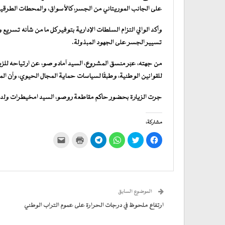
على الجانب الموريتاني من الجسر، كالأسواق، والمحطات الطرقية، 
وأكد الوالي التزام السلطات الإدارية بتوفير كل ما من شأنه تسري
تسيير الجسر على الجهود المبذولة.
من جهته، عبّر منسق المشروع، السيد آمادو صو، عن ارتياحه للزيارة
للقوانين الوطنية، وطبقًا لسياسات حماية المجال الحيوي، وأن ال
جرت الزيارة بحضور حاكم مقاطعة روصو، السيد امخيطرات ولد مح
مشاركة:
انقر
اضغط
انقر
انقر
اضغط
النقر
للمشاركة
للمشاركة
للمشاركة
للمشاركة
للطباعة
لإرسال
على
على
على
على
(فتح
رابط
فيسبوك
تويتر
WhatsApp
في
Telegram
عبر
(فتح
(فتح
(فتح
(فتح
نافذة
البريد
في
في
في
في
جديدة)
الإلكتروني
نافذة
نافذة
نافذة
نافذة
إلى
جديدة)
جديدة)
جديدة)
جديدة)
صديق
(فتح
الموضوع السابق
في
نافذة
جديدة)
ارتفاع ملحوظ في درجات الحرارة على عموم التراب الوطني