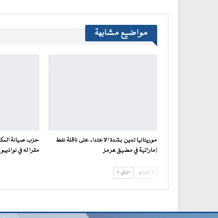
مواضيع مشابهة
موريتانيا تدين بشدة الاعتداء على ناقلة نفط
حزب صيانة المكت
إماراتية في مضيق هرمز
مقرا له في نواذيبو
السابق
التالي