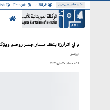
الوكالة
Français
ish
الأحد, 9 أغسطس 2026
|
والي اترارزة يتفقد مسار جسر روصو ويؤكد 
روصو
5:53 مساءً | 27 مايو 2025