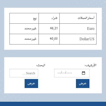
أسعار العملات
شراء
بيع
Euro
46,21
غير محدد
Dollar US
40,03
غير محدد
الأرشيف
:
البحث
: