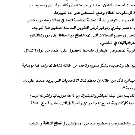
 وجعلت اصحاب الشأن الحقيقين من مثقفين وكتاب وفنانين ومسرحيين
 كل مكونات القطاع وصنع المستقبل على حد تعبيرها.
العمل على توفير البنية التحتية المناسبة لتحقيق هذاالتوجه من ملاعب
ي العنصرالبشري وتوفير فرص التكوين المناسبة لتحقيق هذا التوجه.
 في جميع المجالات التى تهم القطاع مع الحفاظ على موروثناالثقافي
رفتهاالبلاد في الماضي.
انونية المنصوص عليهاو في مقدمتها الحصول على اعتماد من الوزارة تتنازل
قيع عقد وتجديده بشكل سنوي وتحدد من خلاله نشاطاتها واهدافها مع بداية
واضافت ان قطاعها بادرمنذالوهلة الأولى الى” اجراء جرد او مسح ميداني، تأكد من خلاله ان معظم تلك الاتحاديات التى يزيد عددها على 36
معية “.
يمه مثل البث المباشر والمشترك مع اذاعة موريتانيا واشراك الرسام
 كاركاتيرية، تعالج اهم العوائق والعراقيل التى يعانيها قطاع الثقافة
ومي والخصوصي وحضره عدد من المسؤولين في قطاع الثقافة والشباب