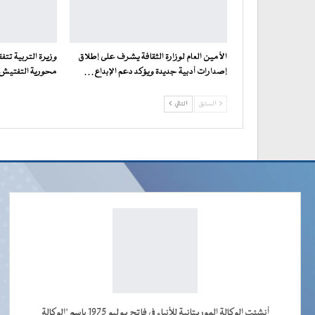
الأمين العام لوزارة الثقافة يشرف على إطلاق
وزيرة التربية تت
إصدارات أدبية جديدة ويؤكد دعم الإبداع…
محورية التفتيش ف
السابق
التالي
أنشئت الوكالة الموريتانية للأنباء في فاتح يوليو 1975 باسم "الوكالة