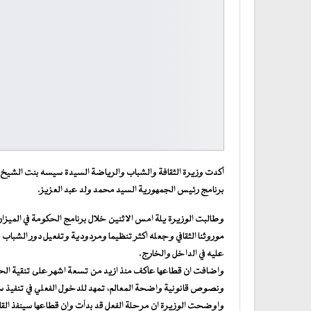
أكدت وزيرة الثقافة والشباب والرياضة السيدة سيسه بنت الشيخ ول
برنامج رئيس الجمهورية السيد محمد ولد عبد العزيز.
وطالبت الوزيرة يلة امس الاثنين خلال برنامج الحكومة في الميزان
موروثنا الثقافي وجعله اكثر تنظيما ومردودية وتفعيل دور الشباب في
عليه في الداخل والخارج.
واضافت ان قطاعها عاكف منذ ازيد من تسعة اشهر على تنقية ا
ونصوص قانونية واضحة المعالم، تمهد للدخول الفعلي في تنفيذ سل
واوضحت الوزيرة ان مرحلة الفعل قد بدأت وان قطاعها سينفذ القا