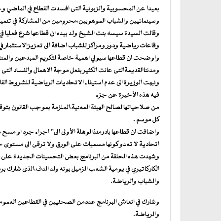
بعيدا عن المحسوبية والزبونية التى افسدت القطاع في الماضي
وسينمائيين والشباب الموهوبين،محرومين من المشاركة في تنمية
وقالت السيدة سيسه بنت الشيخ ولد بيده ان قطاعها شرع فعليا في 
وقاعات رياضية ودور ومراكز للشباب اضافة الى تعزيزالاستثمار ف
واوضحت ان قطاعها سيولي اهمية خاصة لتكريم المبدعين والمنتجين
ومدنناالقديمةالتى عانت الكثير بفعل موجة الاهمال والفساد التى ع
ونبهت الوزيرة الى عدم استيفاء الاتحاديات الرياضية للشروط الق
فيه هذه الأخيرة عن جزء
من صلاحياتها لصالح الهيئة المعنية،الملزمة بموجب القانون بتو
كل موسم .
اتحادية لا تعدو كونها مسميات على الورق ولا ترقى الى مستوى ج
وشهدت هذه الحلقة من البرنامج بعض التحسينات الجديدة على تقد
الكاركاتيري في يومية الشعب الزميل بونه ولد الدف،الذى شارك برسوم
والشباب والرياضة.
وشارك في انعاش البرنامج عددمن الصحفيين في القطاعين العم
والرياضة.