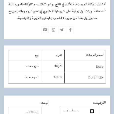
أنشئت الوكالة الموريتانية للأنباء في فاتح يوليو 1975 باسم "الوكالة الموريتانية
للصحافة" وبثت أول برقية على شريطها الإخباري في نفس اليوم و بالتزامن مع
صدور أول عدد من جريدة الشعب بطبعتيها العربية والفرنسية.
أسعار العملات
شراء
بيع
Euro
46,21
غير محدد
Dollar US
40,02
غير محدد
الأرشيف
:
البحث
: