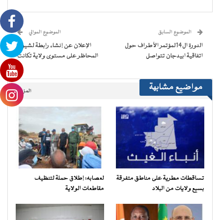
فيسبوك
تويتر
WhatsApp
Telegram
في
عبر
(فتح
(فتح
(فتح
(فتح
نافذة
البريد
في
في
في
في
جديدة)
الإلكتروني
نافذة
نافذة
نافذة
نافذة
إلى
جديدة)
جديدة)
جديدة)
جديدة)
صديق
(فتح
الموضوع السابق
الموضوع الموالي
في
نافذة
الدورة ال14لمؤتمر الأطراف حول
الإعلان عن إنشاء رابطة لشيوخ
جديدة)
اتفاقية ابيدجان تتواصل
المحاظر على مستوى ولاية تكانت
مواضيع مشابهة
المزيد..
تساقطات مطرية على مناطق متفرقة
لعصابه: إطلاق حملة لتنظيف
بسبع ولايات من البلاد
مقاطعات الولاية