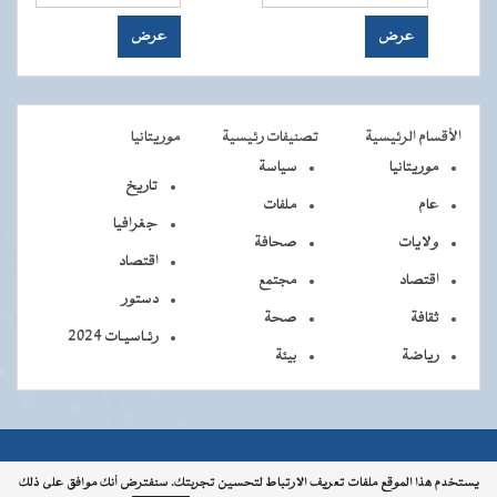
الأقسام الرئيسية
تصنيفات رئيسية
موريتانيا
موريتانيا
سياسة
تاريخ
عام
ملفات
جغرافيا
ولايات
صحافة
اقتصاد
اقتصاد
مجتمع
دستور
ثقافة
صحة
رئـاسيـات 2024
رياضة
بيئة
جميــــع
جميع الحقوق محفوظة © 2026 - الوكالة الموريتانية للأنباء
يستخدم هذا الموقع ملفات تعريف الارتباط لتحسين تجربتك. سنفترض أنك موافق على ذلك