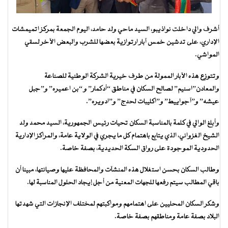
أشرف والي داخلت نواذيبو، السيد ماحي ولد حامد، اليوم الجمعة بمركز اتميمشات
الإداري، على تدشين خمس آبار ارتوازية بعضها للشرب والبعض الآخر لسقي
المواشي.
وتتوزع هذه الآبار الممولة من طرف خيرية الشركة الوطنية للصناعة
والمعادن”اسنيم” لصالح السكان في مناطق “أدكمار” و “بن اعميره” و”جبل
عيشه” و”آجواييط” و”اكليبات لحدج” و”ادويره”.
وأبلغ الوالي في كلمة بالمناسبة السكان تحيات رئيس الجمهورية، السيد محمد ولد
الشيخ الغزواني، الذي يتابع باهتمام كل ما يجري في الولاية عامة، والمراكز الإدارية
الحدودية الموجودة على رواق السكة الحديدية، بصفة خاصة.
وطالب السكان بحسن استغلال هذه المنشآت والمحافظة عليها وصيانتها، مبينا أن
باقي المطالب سيتم رفعها للجهات المعنية من أجل إيجاد الحلول المناسبة لها.
وشكر السكان المحليين على اهتمامهم ومواكبتهم لمختلف الإنجازات التي شهدتها
البلاد بصفة عامة ومناطقهم بصفة خاصة.