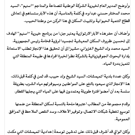
وأوضح المدير العام لخيرية الشركة الوطنية للصناعة والمناجم “اسنيم”، السيد
محمد المختار حسني عبداوه، في كلمة بالمناسبة، أن هذه الآبار ستساهم في إنعاش
قطاع التنمية الحيوانية وتثبيت السكان في هذا الركن من وطننا الحبيب.
وأضاف أن حفر هذه الآبار الارتوازية يعتبر جزءا من برنامج خيرية “اسنيم” الهادف
إلى تحسين ظروف السكان المعيشية تجسيدا لرؤية فخامة رئيس الجمهورية،
السيد محمد ولد الشيخ الغزواني، مشيرا إلى أن تحقيق هذا الإنجاز تطلب الاستعانة
بإدارة البحوث الجوفيزيائية بالشركة نظرا لخبرة افرادها في طبيعة المنطقة التي
تتميز بندرة المياه.
وكان عمدة بلدية اتميمشات، السيد الشيخ ولد حبيب، قد ثمن في كلمة قبل ذلك،
هذا الإنجاز الذي سيعود بالنفع على المواطنين وسيوفر لهم مياه الشرب بطريقة
سلسة بعد أن أمضوا فترة طويلة يعتمدون فيها على المياه التي يجلبها القطار.
وقدم مجموعة من المطالب اعتبرها ملحة بالنسبة لسكان المنطقة من ضمنها
توسيع تغطية شبكات الاتصال، وتوفير الأعلاف، وسد النقص الملاحظ في المرافق
العمومية.
وكان الوالي قد أشرف قبل ذلك على تدشين توسعة إعدادية اتميمشات التي مكنت