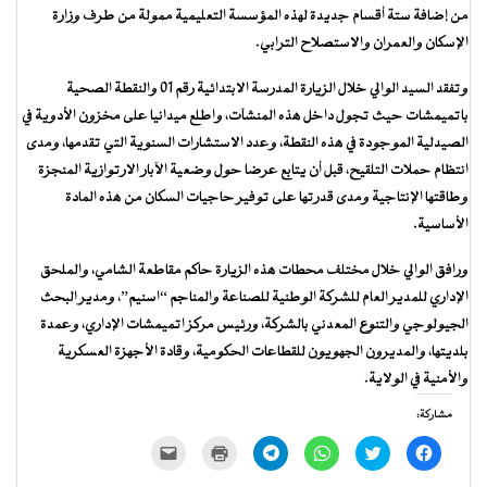
من إضافة ستة أقسام جديدة لهذه المؤسسة التعليمية ممولة من طرف وزارة
الإسكان والعمران والاستصلاح الترابي.
وتفقد السيد الوالي خلال الزيارة المدرسة الابتدائية رقم 01 والنقطة الصحية
باتميمشات حيث تجول داخل هذه المنشآت، واطلع ميدانيا على مخزون الأدوية في
الصيدلية الموجودة في هذه النقطة، وعدد الاستشارات السنوية التي تقدمها، ومدى
انتظام حملات التلقيح، قبل أن يتابع عرضا حول وضعية الآبار الارتوازية المنجزة
وطاقتها الإنتاجية ومدى قدرتها على توفير حاجيات السكان من هذه المادة
الأساسية.
ورافق الوالي خلال مختلف محطات هذه الزيارة حاكم مقاطعة الشامي، والملحق
الإداري للمدير العام للشركة الوطنية للصناعة والمناجم “اسنيم”، ومدير البحث
الجيولوجي والتنوع المعدني بالشركة، ورئيس مركز اتميمشات الإداري، وعمدة
بلديتها، والمديرون الجهويون للقطاعات الحكومية، وقادة الأجهزة العسكرية
والأمنية في الولاية.
مشاركة:
انقر
اضغط
انقر
انقر
اضغط
النقر
للمشاركة
للمشاركة
للمشاركة
للمشاركة
للطباعة
لإرسال
على
على
على
على
(فتح
رابط