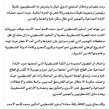
وندد بتصامم وتخاذل المجتمع الدولي حيال ما يتعرض له الفلسطينيون تقتيلا
وتهجيرا وتجويعا طيلة مسارهم وبالأخص في الفترة الحالية، حيث تسود عمليات
الإبادة الجماعية والتهجير الذي طال سكان غزة والضفة والقدس.
من جهته، ثمن السفير الفلسطيني السيد محمد قاسم أسعد الأسعد موقف موريتانيا
الثابت تجاه القضية الفلسطينية، مضيفا أن المشهد الفلسطيني ما زال معقدا في ظل
مخططات التهجيـر التـي تُصر إسرائيل على تنفيذها والتـي تُعد الأخطر حيث تهدد
المشروع الوطني الفلسطيني نحو العودة وتقرير المصير وإقامة الدولة الفلسطينية
وعاصمتها القدس الشريف.
وأضاف أن الفصول الجديدة من النكبة الفلسطينية التـي أنتجتـها حرب الإبادة
الجماعية على قطاع غزة (التـي أعلنتها إسرائيل حربا وجودية) لا تُكتب في قطاع
غزة وحده، وإنما في الضفة الغربية والقدس المحتلة والداخل الفلسطيني، حيث
واصلت حكومة الاحتلال جرائم القتل بحق المدنيين، والملاحقات والاعتقالات
الجماعية والتضييق على الأسرى والتنكيل بهم، ومصادرة الأراضي الفلسطينية،
وهدم منازل الفلسطينيين والتهجير القسري.
وقام معالي وزير الثقافة رفقة سعادة السفير الفلسطيني الدكتور محمد قاسم الأسعد