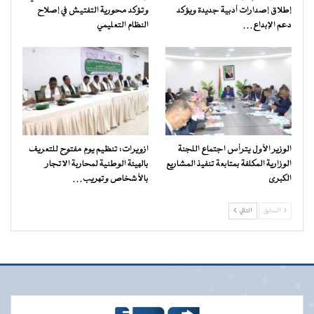
إطلاق إصدارات أدبية جديدة ويؤكد
وتؤكد محورية التفتيش في إصلاح
دعم الإبداع…
النظام التعليمي
الوزير الأول يترأس اجتماع اللجنة
ازويرات: تنظيم يوم مفتوح للتعريف
الوزارية المكلفة بمتابعة تنفيذ المشاريع
بالهيئة الوطنية لمحاربة الاتجار
الكبرى
بالأشخاص وتهريب…
السابق
التالي