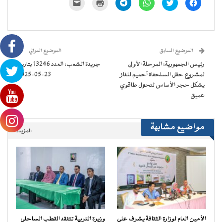
انقر
اضغط
انقر
انقر
اضغط
النقر
للمشاركة
للمشاركة
للمشاركة
للمشاركة
للطباعة
لإرسال
على
على
على
على
(فتح
رابط
فيسبوك
تويتر
WhatsApp
Telegram
في
عبر
(فتح
(فتح
(فتح
(فتح
نافذة
البريد
في
في
في
في
جديدة)
الإلكتروني
نافذة
نافذة
نافذة
نافذة
إلى
جديدة)
جديدة)
جديدة)
جديدة)
صديق
(فتح
الموضوع السابق
الموضوع الموالي
في
نافذة
رئيس الجمهورية: المرحلة الأولى
جريدة الشعب: العدد 13246 بتاريخ
جديدة)
لمشروع حقل السلحفاة آحميم للغاز
23-05-2025
يشكل حجر الأساس لتحوّل طاقوي
عميق
مواضيع مشابهة
المزيد..
الأمين العام لوزارة الثقافة يشرف على
وزيرة التربية تتفقد القطب الساحلي