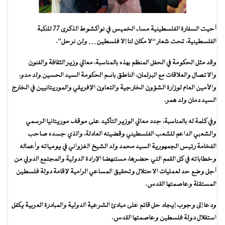
أحيت السفارة الفلسطينية مساء الخميس في نواكشوط الذكرى 77 للنكبة
الفلسطينية، تحت شعار “لا مكان لنا إلا فلسطين… ولن نرحل”.
وقد مثل الحكومة في الحفل المنظم بهذه بالمناسبة، معالي وزير الثقافة والفنون
والاتصال والعلاقات مع البرلمان، الناطق باسم الحكومة السيد الحسين ولد مدو،
والأمين العام لوزارة الشؤون الخارجية والتعاون الإفريقي والموريتانيين في الخارج
السيد دمان ولد همر.
وفي كلمة له بالمناسبة، جدد معالي الوزير التأكيد على موقف موريتانيا الرسمي
والشعبي الداعم للشعب الفلسطيني وقضيته العادلة، والذي جسده صاحب
الفخامة رئيس الجمهورية السيد محمد ولد الشيخ الغزواني في يومياته وأعماله
وخطاباته في كل القمم التي حضرها، مستنهضا الإرادة الدولية والمجتمع الدولي من
أجل وضع حد لعمليات الاحتلال وتحقيق المساعي الرامية لإقامة دولة فلسطين
المستقلة وعاصمتها القدس.
ودعا إلى وجوب إيجاد حل قائم على مبادئ الشرعية الدولية والمبادرة العربية يكفل
استقلال دولة فلسطين وعاصمتها القدس.