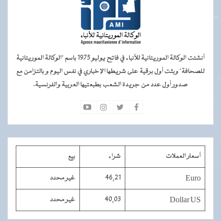
أنشئت الوكالة الموريتانية للأنباء في فاتح يوليو 1975 باسم "الوكالة الموريتانية
للصحافة" وبثت أول برقية على شريطها الإخباري في نفس اليوم و بالتزامن مع
صدور أول عدد من جريدة الشعب بطبعتيها العربية والفرنسية.
أسعار العملات
شراء
بيع
Euro
46,21
غير محدد
Dollar US
40,03
غير محدد