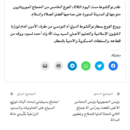
غادر نواكشوط مساء اليوم الثلاثاء الفوج الخامس من الحجاج الموريتانيين
متوجها إلى المدينة المنورة على صاحبها أفضل الصلاة والسلام.
وودع الفوج بمطار نواكشوط الدولي أم التونسي من طرف الأمين العام لوزارة
الشؤون الإسلامية والتعليم الأصلي السيد بيت الله ولد أحمد لسود، ووفد من
قطاعه، والسلطات العسكرية والأمنية بالمطار.
مشاركة:
انقر
اضغط
انقر
انقر
اضغط
النقر
للمشاركة
للمشاركة
للمشاركة
للمشاركة
للطباعة
لإرسال
على
على
على
على
(فتح
رابط
فيسبوك
تويتر
WhatsApp
Telegram
في
عبر
(فتح
(فتح
(فتح
(فتح
نافذة
البريد
في
في
في
في
جديدة)
الإلكتروني
نافذة
نافذة
نافذة
نافذة
إلى
جديدة)
جديدة)
جديدة)
جديدة)
صديق
(فتح
الموضوع السابق
الموضوع الموالي
في
نافذة
رئيس الجمهورية رئيس المجلس
اجتماع بسيلبابي لبحث آليات توزيع
جديدة)
الأعلى للقضاء يترأس الاجتماع
السياج على التعاونيات والسدود
الثاني للجنة العليا لإصلاح وتطوير
الزراعية بگيدي ماغا
العدالة