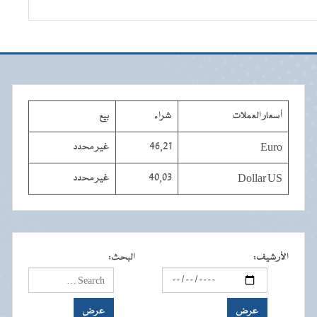
أسعار العملات
شراء
بيع
Euro
46,21
غير محدد
Dollar US
40,03
غير محدد
الأرشيف
:
البحث
: