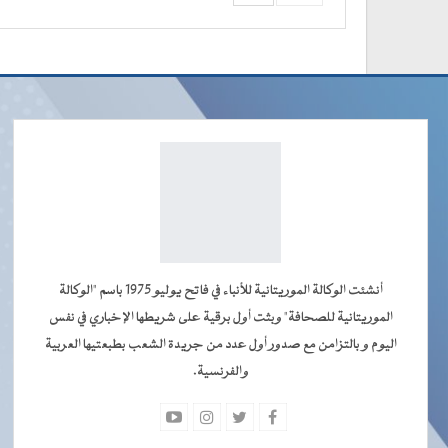
أنشئت الوكالة الموريتانية للأنباء في فاتح يوليو 1975 باسم "الوكالة
الموريتانية للصحافة" وبثت أول برقية على شريطها الإخباري في نفس
اليوم و بالتزامن مع صدور أول عدد من جريدة الشعب بطبعتيها العربية
والفرنسية.