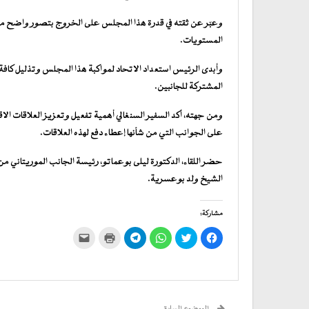
وعبّر عن ثقته في قدرة هذا المجلس على الخروج بتصور واضح م
المستويات.
وأبدى الرئيس استعداد الاتحاد لمواكبة هذا المجلس وتذليل كا
المشتركة للجانبين.
ومن جهته، أكد السفير السنغالي أهمية تفعيل وتعزيز العلاقات الاق
على الجوانب التي من شأنها إعطاء دفع لهذه العلاقات.
حضر اللقاء، الدكتورة ليلى بوعماتو، رئيسة الجانب الموريتاني من
الشيخ ولد بوعسرية.
مشاركة:
انقر
اضغط
انقر
انقر
اضغط
النقر
للمشاركة
للمشاركة
للمشاركة
للمشاركة
للطباعة
لإرسال
على
على
على
على
(فتح
رابط
فيسبوك
تويتر
WhatsApp
في
Telegram
عبر
(فتح
(فتح
(فتح
(فتح
نافذة
البريد
في
في
في
في
جديدة)
الإلكتروني
نافذة
نافذة
نافذة
نافذة
إلى
جديدة)
جديدة)
جديدة)
جديدة)
صديق
(فتح
الموضوع السابق