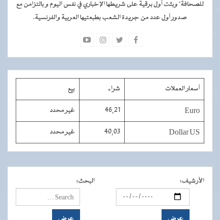
للصحافة" وبثت أول برقية على شريطها الإخباري في نفس اليوم و بالتزامن مع
صدور أول عدد من جريدة الشعب بطبعتيها العربية والفرنسية.
أسعار العملات
شراء
بيع
Euro
46,21
غير محدد
Dollar US
40,03
غير محدد
الأرشيف
:
البحث
: