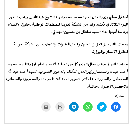
استقبل معالي وزير العدل السيد محمد محمود ولد الشيخ عبد الله بن بيه، بعد ظهر
اليوم الثلاثاء في مكتبه، وفدا من الشبكة العربية للمنظمات الوطنية لحقوق الإنسان،
برئاسة أمينها العام السيد سلطان بن حسين الجمالي.
وبحث اللقاء سبل تعزيز التعاون وتبادل الخبرات والتجارب بين الشبكة العربية
لحقوق الإنسان والوزارة.
حضر اللقاء إلى جانب معالي الوزير كل من السادة: الأمين العام للوزارة السيد محمد
أحمد عيده، ومستشار وزير العدل المكلف بالدعوى العمومية السيد أحمد عبد الله
المصطفى، والمدير العام لمكتب تسيير الممتلكات المجمدة والمحجوزة والمصادرة
وتحصيل الأصول الجنائية.
مشاركة:
انقر
اضغط
انقر
انقر
اضغط
النقر
للمشاركة
للمشاركة
للمشاركة
للمشاركة
للطباعة
لإرسال
على
على
على
على
(فتح
رابط
فيسبوك
تويتر
WhatsApp
Telegram
في
عبر
(فتح
(فتح
(فتح
(فتح
نافذة
البريد
في
في
في
في
جديدة)
الإلكتروني
نافذة
نافذة
نافذة
نافذة
إلى
جديدة)
جديدة)
جديدة)
جديدة)
صديق