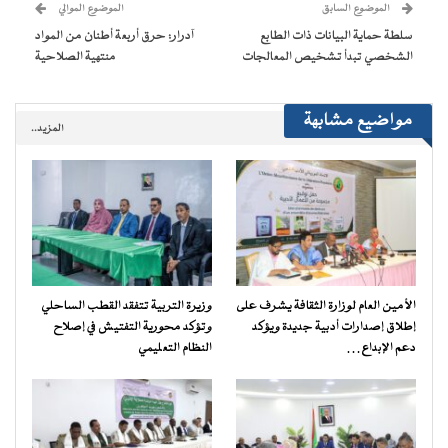
(فتح
الموضوع السابق
الموضوع الموالي
في
نافذة
سلطة حماية البيانات ذات الطابع
آدرار: حرق أربعة أطنان من المواد
جديدة)
الشخصي تبدأ تشخيص المعالجات
منتهية الصلاحية
مواضيع مشابهة
المزيد..
الأمين العام لوزارة الثقافة يشرف على
وزيرة التربية تتفقد القطب الساحلي
إطلاق إصدارات أدبية جديدة ويؤكد
وتؤكد محورية التفتيش في إصلاح
دعم الإبداع…
النظام التعليمي