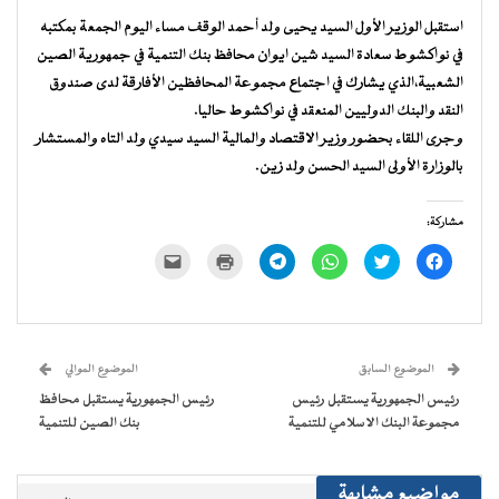
استقبل الوزير الأول السيد يحيى ولد أحمد الوقف مساء اليوم الجمعة بمكتبه
في نواكشوط سعادة السيد شين ايوان محافظ بنك التنمية في جمهورية الصين
الشعبية،الذي يشارك في اجتماع مجموعة المحافظين الأفارقة لدى صندوق
النقد والبنك الدوليين المنعقد في نواكشوط حاليا.
وجرى اللقاء بحضور وزير الاقتصاد والمالية السيد سيدي ولد التاه والمستشار
بالوزارة الأولى السيد الحسن ولد زين.
مشاركة:
انقر
اضغط
انقر
انقر
اضغط
النقر
للمشاركة
للمشاركة
للمشاركة
للمشاركة
للطباعة
لإرسال
على
على
على
على
(فتح
رابط
فيسبوك
تويتر
WhatsApp
Telegram
في
عبر
(فتح
(فتح
(فتح
(فتح
نافذة
البريد
في
في
في
في
جديدة)
الإلكتروني
نافذة
نافذة
نافذة
نافذة
إلى
جديدة)
جديدة)
جديدة)
جديدة)
صديق
(فتح
الموضوع السابق
الموضوع الموالي
في
نافذة
رئيس الجمهورية يستقبل رئيس
رئيس الجمهورية يستقبل محافظ
جديدة)
مجموعة البنك الاسلامي للتنمية
بنك الصين للتنمية
مواضيع مشابهة