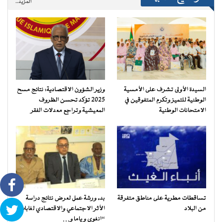
المزيد..
السيدة الأولى تشرف على الأمسية
وزير الشؤون الاقتصادية: نتائج مسح
الوطنية للتميز وتكرم المتفوقين في
2025 تؤكد تحسن الظروف
الامتحانات الوطنية
المعيشية وتراجع معدلات الفقر
تساقطات مطرية على مناطق متفرقة
بدء ورشة عمل لعرض نتائج دراسة
من البلاد
الأثر الاجتماعي والاقتصادي لغابات
“انغوي و ياما و…