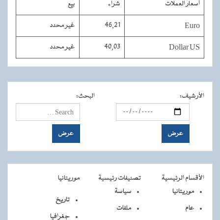
أسعار العملات
شراء
بيع
Euro
46,21
غير محدد
Dollar US
40,03
غير محدد
الأرشيف
:
البحث
:
الأقسام الرئيسية
تصنيفات رئيسية
موريتانيا
موريتانيا
سياسة
تاريخ
عام
ملفات
جغرافيا