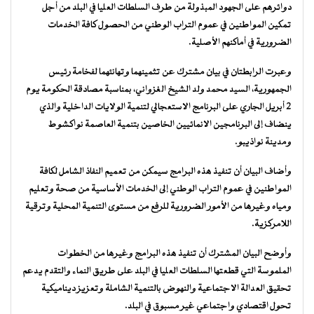
دوائرهم على الجهود المبذولة من طرف السلطات العليا في البلد من أجل
تمكين المواطنين في عموم التراب الوطني من الحصول كافة الخدمات
الضرورية في أماكنهم الأصلية.
وعبرت الرابطتان في بيان مشترك عن تثمينهما وتهانئهما لفخامة رئيس
الجمهورية، السيد محمد ولد الشيخ الغزواني، بمناسبة مصادقة الحكومة يوم
2 أبريل الجاري على البرنامج الاستعجالي لتنمية الولايات الداخلية والذي
ينضاف إلى البرنامجين الانمائيين الخاصين بتنمية العاصمة نواكشوط
ومدينة نواذيبو.
وأضاف البيان أن تنفيذ هذه البرامج سيمكن من تعميم النفاذ الشامل لكافة
المواطنين في عموم التراب الوطني إلى الخدمات الأساسية من صحة وتعليم
ومياه وغيرها من الأمور الضرورية للرفع من مستوى التنمية المحلية وترقية
اللامركزية.
وأوضح البيان المشترك أن تنفيذ هذه البرامج وغيرها من الخطوات
الملموسة التي قطعتها السلطات العليا في البلد على طريق النماء والتقدم يدعم
تحقيق العدالة الاجتماعية والنهوض بالتنمية الشاملة وتعزيز ديناميكية
تحول اقتصادي واجتماعي غير مسبوق في البلد.