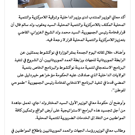
أكد معالي الوزير المنتدب لدى وزير الداخلية وترقية اللامركزية والتنمية
المحلية المكلف باللامركزية والتنمية المحلية، السيد يعقوب ولد سالم فال، أن
قرار فخامة رئيس الجمهورية، السيد محمد ولد الشيخ الغزواني، القاضي
بتعزيز اللامركزية والتنمية المحلية قرار لا رجعة فيه.
وأضاف خلال لقائه اليوم الجمعة بمقر الوزارة في نواكشوط بممثلين عن
الرابطة الموريتانية للجهات ورابطة العمد الموريتانيين، أن الشروع في تنفيذ
البرنامج الاستعجالي لتنمية مدينة نواكشوط والبرنامج الخاص بتنمية
الولايات الداخلية الذي صادقت عليه الحكومة مؤخرا هو خير دليل على
المضي قدما في تنفيذ البرنامج الانتخابي لفخامة رئيس الجمهورية “طموحي
للوطن”.
وأوضح أن حكومة معالي الوزير الأول، السيد المختار ولد اجاي، تعمل جاهدة
من أجل تجسيد هذه البرامج الاستراتيجية على أرض الواقع وتمكين كافة
المواطنين من النفاذ إلى الخدمات الضرورية للتنمية المحلية.
وطالب معالي الوزير رؤساء الجهات والعمد الموريتانيين بإطلاع المواطنين في