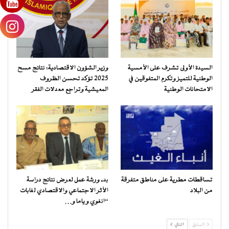
السيدة الأولى تشرف على الأمسية
وزير الشؤون الاقتصادية: نتائج مسح
الوطنية للتميز وتكرم المتفوقين في
2025 تؤكد تحسن الظروف
الامتحانات الوطنية
المعيشية وتراجع معدلات الفقر
تساقطات مطرية على مناطق متفرقة
بدء ورشة عمل لعرض نتائج دراسة
من البلاد
الأثر الاجتماعي والاقتصادي لغابات
“انغوي و ياما و…
السابق
التالي