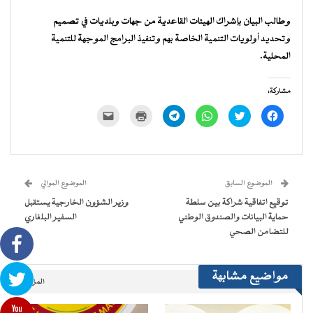
وطالب البيان بإشراك الهيئات القاعدية من جهات وبلديات في تصميم
وتحديد أولويات التنمية الخاصة بهم وتنفيذ البرامج الموجهة للتنمية
المحلية.
مشاركة:
انقر
اضغط
انقر
انقر
اضغط
النقر
للمشاركة
للمشاركة
للمشاركة
للمشاركة
للطباعة
لإرسال
على
على
على
على
(فتح
رابط
فيسبوك
تويتر
WhatsApp
Telegram
في
عبر
(فتح
(فتح
(فتح
(فتح
نافذة
البريد
في
في
في
في
جديدة)
الإلكتروني
نافذة
نافذة
نافذة
نافذة
إلى
جديدة)
جديدة)
جديدة)
جديدة)
صديق
(فتح
الموضوع السابق
الموضوع الموالي
في
نافذة
توقيع اتفاقية شراكة بين سلطة
وزير الشؤون الخارجية يستقبل
جديدة)
حماية البيانات والصندوق الوطني
السفير البلغاري
للتضامن الصحي
مواضيع مشابهة
المزيد..