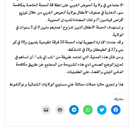
الاجتماعي في ولا ية الحوض الغربي على إنطلا قة الحملة الخاصة بمكافحة
سوء التغذية في صفوف الأطفال بولاية الحوض الغربي من خلال توزيع
أقراص فيتامين (أ) و تلك المضادة للديدان المعوية.
و تستهدف الحملة الأطفال الذين تتراوح أعمارهم مابين 0 إلى 5 سنوات في
الولاية.
و قد جندت الإدارة الجهوية لهذه الحملة 20 فرقة تلقيحية بلعيون و30 في كو
بني و27 فى الطينطان و26 في تامشكط.
و من شأن هذه العملية، التي تعتمد طريقة من “باب إلي باب”، أن تساهم في
تعزيز الوضع الصحي لدي هذه الشريحة من المجتمع عن طريق مكافحة
العشي الليلي و القضاء علي الطفيليات.
هذا و تجري حاليا حملات مماثلة علي مستوي الولايات الشمالية و نواكشوط
مشاركة:
انقر
اضغط
انقر
انقر
اضغط
النقر
للمشاركة
للمشاركة
للمشاركة
للمشاركة
للطباعة
لإرسال
على
على
على
على
(فتح
رابط
فيسبوك
تويتر
WhatsApp
Telegram
في
عبر
(فتح
(فتح
(فتح
(فتح
نافذة
البريد
في
في
في
في
جديدة)
الإلكتروني
نافذة
نافذة
نافذة
نافذة
إلى