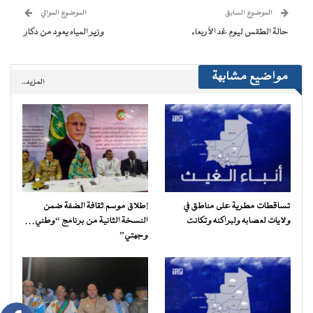
جديدة)
جديدة)
جديدة)
جديدة)
صديق
(فتح
الموضوع السابق
الموضوع الموالي
في
نافذة
حالة الطقس ليوم غد الأربعاء
وزير المياه يعود من دكار
جديدة)
مواضيع مشابهة
المزيد..
تساقطات مطرية على مناطق في
إطلاق موسم ثقافة الضفة ضمن
ولايات لعصابه ولبراكنه وتكانت
النسخة الثانية من برنامج “وطني…
وجهتي”