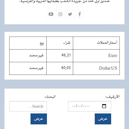
صدور أول عدد من جريدة الشعب بطبعتيها العربية والفرنسية.
أسعار العملات
شراء
بيع
Euro
46,21
غير محدد
Dollar US
40,03
غير محدد
الأرشيف
:
البحث
: