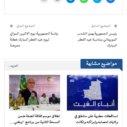
للمشاركة
للمشاركة
للمشاركة
للمشاركة
للطباعة
لإرسال
على
على
على
على
(فتح
رابط
فيسبوك
تويتر
WhatsApp
Telegram
في
عبر
(فتح
(فتح
(فتح
(فتح
نافذة
البريد
في
في
في
في
جديدة)
الإلكتروني
نافذة
نافذة
نافذة
نافذة
إلى
جديدة)
جديدة)
جديدة)
جديدة)
صديق
(فتح
الموضوع السابق
الموضوع الموالي
في
نافذة
رئيس الجمهورية يهنئ الشعب
رئاسة الجمهورية: يوم الاثنين الموالي
جديدة)
الموريتاني بمناسبة عيد الفطر
ليوم عيد الفطر المبارك عطلة
المبارك
معوضة
مواضيع مشابهة
المزيد..
تساقطات مطرية على مناطق في
إطلاق موسم ثقافة الضفة ضمن
ولايات لعصابه ولبراكنه وتكانت
النسخة الثانية من برنامج “وطني…