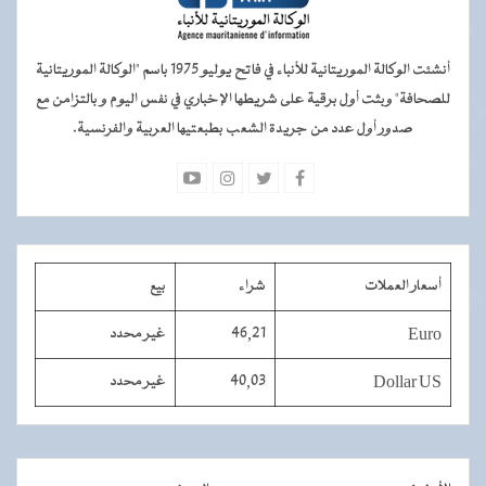
أنشئت الوكالة الموريتانية للأنباء في فاتح يوليو 1975 باسم "الوكالة الموريتانية
للصحافة" وبثت أول برقية على شريطها الإخباري في نفس اليوم و بالتزامن مع
صدور أول عدد من جريدة الشعب بطبعتيها العربية والفرنسية.
أسعار العملات
شراء
بيع
Euro
46,21
غير محدد
Dollar US
40,03
غير محدد