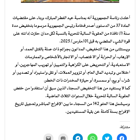
أعلنت رئاسة الجمهورية أنه بمناسبة عيد الفطر المبارك، وبناء على مقتضيات
المادة 37 من الدستور، أصدر فخامة رئيس الجمهورية مرسوما بتخفيض مدة
سنة (1) نافذة من العقوبة السالبة للحرية بالنسبة لكل مدان حازت إدانته على
قوة الشيء المقضي به قبل 01/مارس/ 2025.
ويستثنى من هذا التخفيض، المدانون بجرائم ذات صلة بالقتل العمد، أو
الإرهاب، أو الحرابة أو الاغتصاب، أو الاتجار بالأشخاص والممارسات
الاستعبادية، أو التحريض على الكراهية والتمييز، أو تهريب المهاجرين، أو
اختلاس وتبديد المال العام، أو تزوير العملات، أو نقل واستيراد أو تصدير، أو
شراء، أو بيع، أو سمسرة، أو حيازة المخدرات ذات الخطر.
كما لا يستفيد من هذا التخفيض السجناء الذين سبق أن استفادوا من خفض
العقوبة السالبة للحرية خلال السنوات الثلاث الماضية.
وسيشمل هذا العفو 142 من السجناء ما بين الإفراج المباشر وتعجيل تاريخ
الإفراج بسنة كاملة عن بقية المستفيدين.
مشاركة:
انقر
اضغط
انقر
انقر
اضغط
النقر