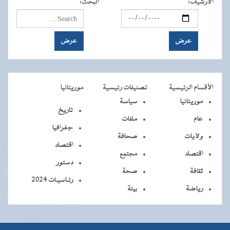
الأرشيف
:
البحث
:
الأقسام الرئيسية
تصنيفات رئيسية
موريتانيا
موريتانيا
سياسة
تاريخ
عام
ملفات
جغرافيا
ولايات
صحافة
اقتصاد
اقتصاد
مجتمع
دستور
ثقافة
صحة
رئـاسيـات 2024
رياضة
بيئة