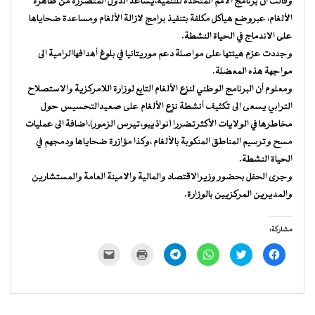
وقالت ان برنامج الامم المتحدة للتنمية،يساعد الدول المتضررة من ظاهرة
الألغام، عبروضع هياكل مكلفة بتنفيذ برامج لازالة الألغام ومساعدة ضحاياها
على الاندماج في الحياة النشطة.
وجددت عزم هيئتها على مواصلة دعم موريتانيا في بلوغ أهدافهاالرامية الى
مواجهة هذه المعضلة.
ومعلوم أن البرنامج الوطني لنزع الألغام التابع لوزارة اللامركزية والاستصلاح
الترابي يسعى الى تكثيف أنشطة نزع الألغام على صعيدالتحسيس حول
مخاطرها في الولايات الأكثرتضررا (نواذيبو،تيرس الزمور)،اضافة الى عمليات
مسح وترسيم المناطق المنكوبة بالألغام ،وكذا مؤازرة ضحاياها ودمجهم في
الحياة النشطة.
وجرى الحفل بحضور وزيرالاقتصاد والمالية والامينة العامة والمستشارين
والمديرين المركزيين بالوزارة.
مشاركة:
انقر
اضغط
انقر
انقر
اضغط
النقر
للمشاركة
للمشاركة
للمشاركة
للمشاركة
للطباعة
لإرسال
على
على
على
على
(فتح
رابط
فيسبوك
تويتر
WhatsApp
Telegram
في
عبر
(فتح
(فتح
(فتح
(فتح
نافذة
البريد
في
في
في
في
جديدة)
الإلكتروني
نافذة
نافذة
نافذة
نافذة
إلى
جديدة)
جديدة)
جديدة)
جديدة)
صديق