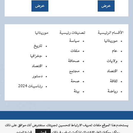
الأقسام الرئيسية
تصنيفات رئيسية
موريتانيا
موريتانيا
سياسة
تاريخ
عام
ملفات
جغرافيا
ولايات
صحافة
اقتصاد
اقتصاد
مجتمع
دستور
ثقافة
صحة
رئـاسيـات 2024
رياضة
بيئة
جميــــع
جميع الحقوق محفوظة © 2026 - الوكالة الموريتانية للأنباء
يستخدم هذا الموقع ملفات تعريف الارتباط لتحسين تجربتك. سنفترض أنك موافق على ذلك
، ولكن يمكنك إلغاء الاشتراك إذا كنت ترغب في ذلك.
قبول
قراءة المزيد