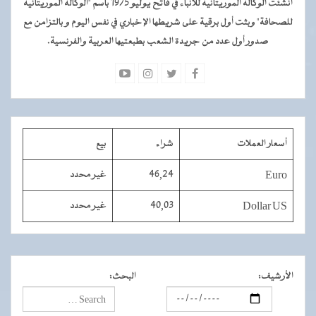
أنشئت الوكالة الموريتانية للأنباء في فاتح يوليو 1975 باسم "الوكالة الموريتانية
للصحافة" وبثت أول برقية على شريطها الإخباري في نفس اليوم و بالتزامن مع
صدور أول عدد من جريدة الشعب بطبعتيها العربية والفرنسية.
أسعار العملات
شراء
بيع
Euro
46,24
غير محدد
Dollar US
40,03
غير محدد
الأرشيف
:
البحث
: