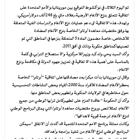
تم اليوم الثلاثاء في نواكشوط التوقيع بين موريتانيا،والأمم المتحدة على
اتفاقية تتعلق بنزع الألغام الأرضية،بغلاف مالي بلغ 248ألف دولارأمريكي.
وتهدف هذه الاتفاقية الى دعم عمليات نزع الألغام والدراسات الفنية المتعلقة
بها،وفق مقتضيات معاهدة أوتاوا الخاصة بنزع الألغام المضادة
للأشخاص،خاصة مضمون المادة 5 المتعلقة بنزعها في المناطق التي تم
تصنيفها كمناطق منكوبة وذلك في أفق 2011.
وأكد السيد يحي ولد كبد وزيراللا مركزية والا ستصلاح الترابي،في كلمة
بالمناسبة على أهمية هذه الا تفاقية في تعزيز جهود الدولة في مكافحة ونزع
الالغام .
وقال ان موريتانيا بدأت مبكرا،بعد مصادقتهاعلى اتفاقية “أوتاوا” الخاصة
بحظرالألغام المضادة للأفراد سنة 2000،القيام ببعض النشاطات التحسيسية
حول مخاطرها في الولايات المنكوبة وتطهير بعض المناطق منها.
وأكد أن الحكومة “عاقدة العزم على تطهيركامل ترابها الوطني من جميع
الألغام، تمثلا لنص وروح مقتضيات معاهدة أوتاوا،التي يمثل البرنامج الوطني
لنزع الألغام ترجمة قوية لاهدافها”.
وكانت ممثلة برنامج الامم المتحدة للتنمية قد أكدت أن الاتفاق “سيمكن
البرنامج الوطني لنزع الألغام من تنفيذ برامجه وأهدافه.