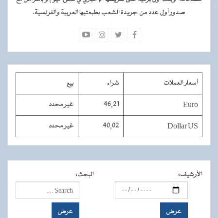
صدور أول عدد من جريدة الشعب بطبعتيها العربية والفرنسية.
أسعار العملات
شراء
بيع
Euro
46,21
غير محدد
Dollar US
40,02
غير محدد
الأرشيف
:
البحث
: