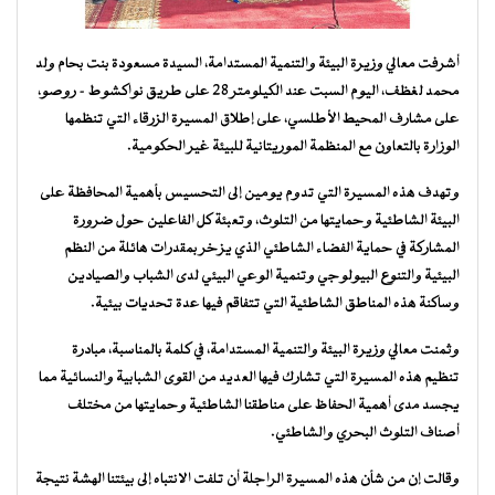
أشرفت معالي وزيرة البيئة والتنمية المستدامة، السيدة مسعودة بنت بحام ولد
محمد لغظف، اليوم السبت عند الكيلومتر 28 على طريق نواكشوط – روصو،
على مشارف المحيط الأطلسي، على إطلاق المسيرة الزرقاء التي تنظمها
الوزارة بالتعاون مع المنظمة الموريتانية للبيئة غير الحكومية.
وتهدف هذه المسيرة التي تدوم يومين إلى التحسيس بأهمية المحافظة على
البيئة الشاطئية وحمايتها من التلوث، وتعبئة كل الفاعلين حول ضرورة
المشاركة في حماية الفضاء الشاطئي الذي يزخر بمقدرات هائلة من النظم
البيئية والتنوع البيولوجي وتنمية الوعي البيئي لدى الشباب والصيادين
وساكنة هذه المناطق الشاطئية التي تتفاقم فيها عدة تحديات بيئية.
وثمنت معالي وزيرة البيئة والتنمية المستدامة، في كلمة بالمناسبة، مبادرة
تنظيم هذه المسيرة التي تشارك فيها العديد من القوى الشبابية والنسائية مما
يجسد مدى أهمية الحفاظ على مناطقنا الشاطئية وحمايتها من مختلف
أصناف التلوث البحري والشاطئي.
وقالت إن من شأن هذه المسيرة الراجلة أن تلفت الانتباه إلى بيئتنا الهشة نتيجة