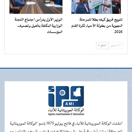
تتويج فريق كيفه بطلا للمرحلة
الوزير الأول يترأس اجتماع اللجنة
الجهوية من بطولة الأحياء لكرة القدم
الوزارية المكلفة بتأهيل وتصنيف
2026
المؤسسات
السابق
التالي
أنشئت الوكالة الموريتانية للأنباء في فاتح يوليو 1975 باسم "الوكالة الموريتانية
للصحافة" وبثت أول برقية على شريطها الإخباري في نفس اليوم و بالتزامن مع