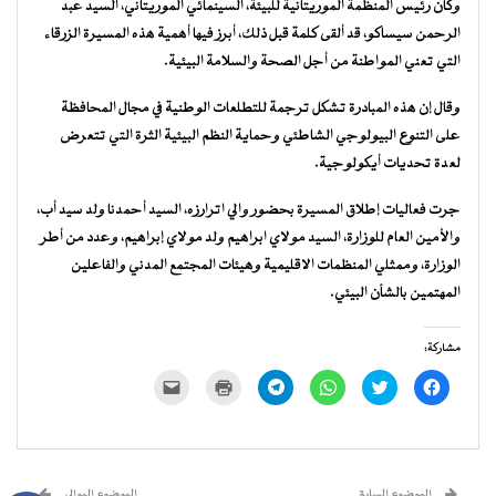
وكان رئيس المنظمة الموريتانية للبيئة، السينمائي الموريتاني، السيد عبد
الرحمن سيساكو، قد ألقى كلمة قبل ذلك، أبرز فيها أهمية هذه المسيرة الزرقاء
التي تعني المواطنة من أجل الصحة والسلامة البيئية.
وقال إن هذه المبادرة تشكل ترجمة للتطلعات الوطنية في مجال المحافظة
على التنوع البيولوجي الشاطئي وحماية النظم البيئية الثرة التي تتعرض
لعدة تحديات أيكولوجية.
جرت فعاليات إطلاق المسيرة بحضور والي اترارزه، السيد أحمدنا ولد سيد أب،
والأمين العام للوزارة، السيد مولاي ابراهيم ولد مولاي إبراهيم، وعدد من أطر
الوزارة، وممثلي المنظمات الاقليمية وهيئات المجتمع المدني والفاعلين
المهتمين بالشأن البيئي.
مشاركة:
انقر
اضغط
انقر
انقر
اضغط
النقر
للمشاركة
للمشاركة
للمشاركة
للمشاركة
للطباعة
لإرسال
على
على
على
على
(فتح
رابط
فيسبوك
تويتر
WhatsApp
Telegram
في
عبر
(فتح
(فتح
(فتح
(فتح
نافذة
البريد
في
في
في
في
جديدة)
الإلكتروني
نافذة
نافذة
نافذة
نافذة
إلى
جديدة)
جديدة)
جديدة)
جديدة)
صديق
(فتح
الموضوع السابق
الموضوع الموالي