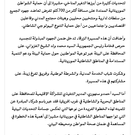
لتحديات كثيرة من أبرزها التغير المناخي، مشيرة إلى أن حماية الشواطئ
الموريتانية الممتدة على مسافة أكثر من 700 كلم تفرض تعاضد جهود الجميع
من سلطات إدارية ومنتخبين محليين وهيئات مجتمع المدني وفاعلين
اقتصاديين واجتماعيين من أجل حماية التنوع البيولوجي الشاطئي.
وأضافت أن هذه المسيرة الزرقاء تدخل ضمن الجهود المبذولة لتجسيد
حرص فخامة رئيس الجمهورية، السيد محمد ولد الشيخ الغزواني، على
المحافظة على البيئة عبر توعية المواطنين حول حماية البيئة ودعم التنمية
المستدامة في المناطق الشاطئية الموريتانية.
وشكرت شباب الخدمة المدنية، والشرطة الوطنية، وفريق تفرغ زينة، على
مشاركتهم في هذه المسيرة.
أما السيد أحمدو سنهوري، المدير التنفيذي للشراكة الإقليمية للمحافظة على
المناطق البحرية والشاطئية في غرب إفريقيا، فقد عبر باسم شركاء المبادرة عن
تثمينه لهذه الخطوة الفريدة من نوعها التي تعكس جسامة التحديات البيئية
التي تواجهها المناطق الشاطئية في موريتانيا، مشيرا إلى أهمية هذه الخطوة في
المساهمة في ضمان صحة المواطن ومحيطه البيئي.