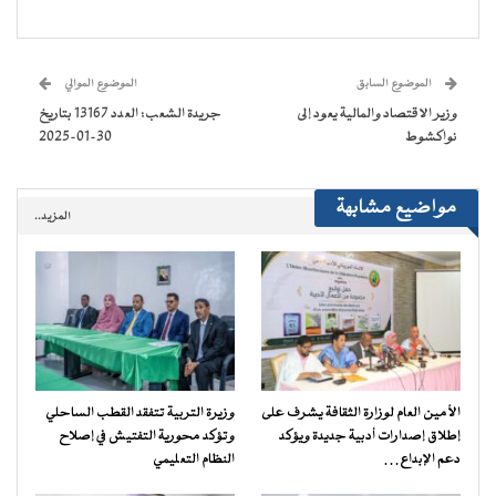
فيسبوك
تويتر
WhatsApp
Telegram
في
عبر
(فتح
(فتح
(فتح
(فتح
نافذة
البريد
في
في
في
في
جديدة)
الإلكتروني
نافذة
نافذة
نافذة
نافذة
إلى
جديدة)
جديدة)
جديدة)
جديدة)
صديق
(فتح
الموضوع السابق
الموضوع الموالي
في
نافذة
وزير الاقتصاد والمالية يعود إلى
جريدة الشعب: العدد 13167 بتاريخ
جديدة)
نواكشوط
30-01-2025
مواضيع مشابهة
المزيد..
الأمين العام لوزارة الثقافة يشرف على
وزيرة التربية تتفقد القطب الساحلي
إطلاق إصدارات أدبية جديدة ويؤكد
وتؤكد محورية التفتيش في إصلاح
دعم الإبداع…
النظام التعليمي