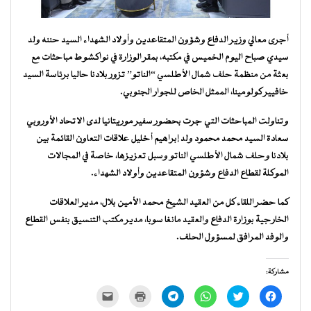
أجرى معالي وزير الدفاع وشؤون المتقاعدين وأولاد الشهداء السيد حننه ولد
سيدي صباح اليوم الخميس في مكتبه، بمقر الوزارة في نواكشوط مباحثات مع
بعثة من منظمة حلف شمال الأطلسي “الناتو” تزور بلادنا حاليا برئاسة السيد
خافيير كولومينا، الممثل الخاص للجوار الجنوبي.
وتناولت المباحثات التي جرت بحضور سفير موريتانيا لدى الاتحاد الأوروبي
سعادة السيد محمد محمود ولد إبراهيم أخليل علاقات التعاون القائمة بين
بلادنا وحلف شمال الأطلسي الناتو وسبل تعزيزها، خاصة في المجالات
الموكلة لقطاع الدفاع وشؤون المتقاعدين وأولاد الشهداء.
كما حضر اللقاء كل من العقيد الشيخ محمد الأمين بلال، مدير العلاقات
الخارجية بوزارة الدفاع والعقيد مانغا سوبا، مدير مكتب التنسيق بنفس القطاع
والوفد المرافق لمسؤول الحلف.
مشاركة:
انقر
اضغط
انقر
انقر
اضغط
النقر
للمشاركة
للمشاركة
للمشاركة
للمشاركة
للطباعة
لإرسال
على
على
على
على
(فتح
رابط