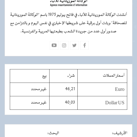
أنشئت الوكالة الموريتانية للأنباء في فاتح يوليو 1975 باسم "الوكالة الموريتانية
للصحافة" وبثت أول برقية على شريطها الإخباري في نفس اليوم و بالتزامن مع
صدور أول عدد من جريدة الشعب بطبعتيها العربية والفرنسية.
أسعار العملات
شراء
بيع
Euro
46,21
غير محدد
Dollar US
40,03
غير محدد
الأرشيف
:
البحث
: