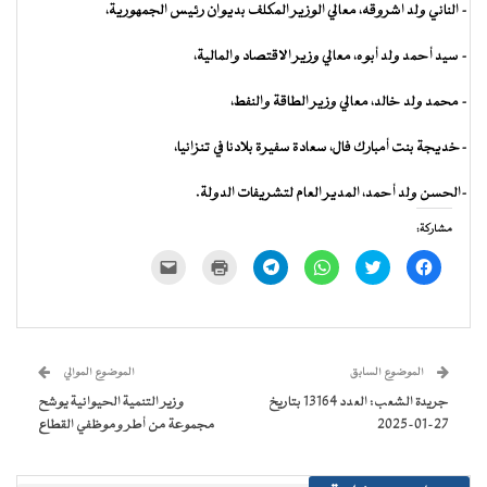
– الناني ولد اشروقه، معالي الوزير المكلف بديوان رئيس الجمهورية،
– سيد أحمد ولد أبوه، معالي وزير الاقتصاد والمالية،
– محمد ولد خالد، معالي وزير الطاقة والنفط،
-خديجة بنت أمبارك فال، سعادة سفيرة بلادنا في تنزانيا،
-الحسن ولد أحمد، المدير العام لتشريفات الدولة.
مشاركة:
انقر
اضغط
انقر
انقر
اضغط
النقر
للمشاركة
للمشاركة
للمشاركة
للمشاركة
للطباعة
لإرسال
على
على
على
على
(فتح
رابط
فيسبوك
تويتر
WhatsApp
Telegram
في
عبر
(فتح
(فتح
(فتح
(فتح
نافذة
البريد
في
في
في
في
جديدة)
الإلكتروني
نافذة
نافذة
نافذة
نافذة
إلى
جديدة)
جديدة)
جديدة)
جديدة)
صديق
(فتح
الموضوع السابق
الموضوع الموالي
في
نافذة
جريدة الشعب: العدد 13164 بتاريخ
وزير التنمية الحيوانية يوشح
جديدة)
27-01-2025
مجموعة من أطر وموظفي القطاع