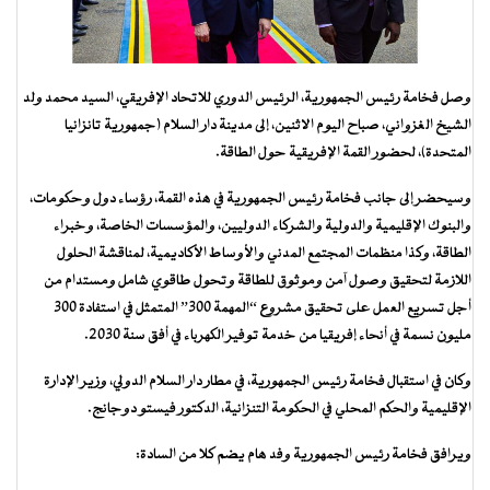
وصل فخامة رئيس الجمهورية، الرئيس الدوري للاتحاد الإفريقي، السيد محمد ولد
الشيخ الغزواني، صباح اليوم الاثنين، إلى مدينة دار السلام (جمهورية تانزانيا
المتحدة)، لحضور القمة الإفريقية حول الطاقة.
وسيحضر إلى جانب فخامة رئيس الجمهورية في هذه القمة، رؤساء دول وحكومات،
والبنوك الإقليمية والدولية والشركاء الدوليين، والمؤسسات الخاصة، وخبراء
الطاقة، وكذا منظمات المجتمع المدني والأوساط الأكاديمية، لمناقشة الحلول
اللازمة لتحقيق وصول آمن وموثوق للطاقة وتحول طاقوي شامل ومستدام من
أجل تسريع العمل على تحقيق مشروع “المهمة 300” المتمثل في استفادة 300
مليون نسمة في أنحاء إفريقيا من خدمة توفير الكهرباء في أفق سنة 2030.
وكان في استقبال فخامة رئيس الجمهورية، في مطار دار السلام الدولي، وزير الإدارة
الإقليمية والحكم المحلي في الحكومة التنزانية، الدكتور فيستو دوجانج.
ويرافق فخامة رئيس الجمهورية وفد هام يضم كلا من السادة: