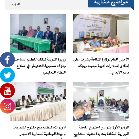
مواضيع مشابهة
المزيد..
الأمين العام لوزارة الثقافة يشرف على
وزيرة التربية تتفقد القطب الساحلي
إطلاق إصدارات أدبية جديدة ويؤكد
وتؤكد محورية التفتيش في إصلاح
دعم الإبداع…
النظام التعليمي
الوزير الأول يترأس اجتماع اللجنة
ازويرات: تنظيم يوم مفتوح للتعريف
الوزارية المكلفة بمتابعة تنفيذ المشاريع
بالهيئة الوطنية لمحاربة الاتجار