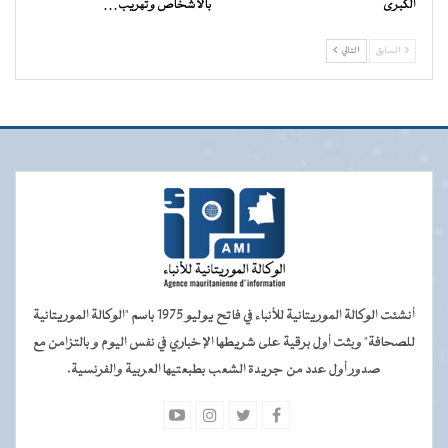
الكبرى
بالأشخاص وتهريب…
السابق
التالي
أنشئت الوكالة الموريتانية للأنباء في فاتح يوليو 1975 باسم "الوكالة الموريتانية
للصحافة" وبثت أول برقية على شريطها الإخباري في نفس اليوم و بالتزامن مع
صدور أول عدد من جريدة الشعب بطبعتيها العربية والفرنسية.