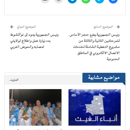
للمشاركة
للمشاركة
للمشاركة
للمشاركة
للطباعة
لإرسال
على
على
على
على
(فتح
رابط
فيسبوك
تويتر
WhatsApp
Telegram
في
عبر
(فتح
(فتح
(فتح
(فتح
نافذة
البريد
في
في
في
في
جديدة)
الإلكتروني
نافذة
نافذة
نافذة
نافذة
إلى
جديدة)
جديدة)
جديدة)
جديدة)
صديق
(فتح
الموضوع السابق
الموضوع الموالي
في
نافذة
رئيس الجمهورية يضع حجر الأساس
رئيس الجمهورية يعود إلى نواكشوط
جديدة)
للمرحلتين الثانية والثالثة من
بعد زيارة عمل واطلاع لولايتي
مشروع التغطية الشاملة لخدمات
لعصابه والحوض الغربي‎
الاتصال الالكتروني في المناطق
الحدودية
مواضيع مشابهة
المزيد..