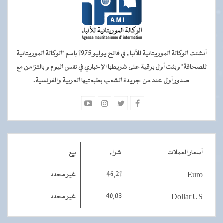
أنشئت الوكالة الموريتانية للأنباء في فاتح يوليو 1975 باسم "الوكالة الموريتانية
للصحافة" وبثت أول برقية على شريطها الإخباري في نفس اليوم و بالتزامن مع
صدور أول عدد من جريدة الشعب بطبعتيها العربية والفرنسية.
أسعار العملات
شراء
بيع
Euro
46,21
غير محدد
Dollar US
40,03
غير محدد