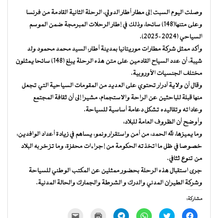
وصلت اليوم السبت إلى مطار أطار الدولي، الرحلة الثانية القادمة من فرنسا
وعلى متنها(148) سائحا، وذلك في إطار الرحلات المبرمجة ضمن الموسم
السياحي (2024-2025).
وأكد ممثل شركة مطارات موريتانيا بمدينة أطار، السيد محمد محمود ولد
شيبة، أن عدد السياح القادمين على متن هذه الرحلة يبلغ (148) سائحا يمثلون
مختلف الجنسيات الأوروبية.
وقال أن ولاية آدرار تحتوي على العديد من المقومات السياحية التي تجعل
منها قبلة للباحثين عن الراحة والاستجمام، مشيرا إلى أن ثقافة المجتمع
وعاداته وتقاليده تشكل دعامة أساسية للسياحة.
وأوضح أن الظروف العامة للبلاد،
وما يميزها، لله الحمد، من أمن واستقرار ونمو، يساهم في زيادة أعداد الوافدين،
خصوصا في ظل ما اتخذته الحكومة من إجراءات محفزة، وما تزخر به البلاد
من تنوع ثثافي.
جرى استقبال هذه الرحلة بحضور ممثلين عن المكتب الوطني للسياحة
وشركة الطيران المدني والدرك و الشرطة والجمارك والحالة المدنية.
مشاركة:
انقر
اضغط
انقر
انقر
اضغط
النقر