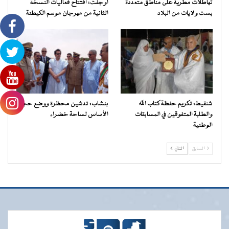
تهاطلات مطرية على مناطق متعددة
أوجفت: افتتاح فعاليات النسخة
بست ولايات من البلاد
الثانية من مهرجان موسم الكيطنة
شنقيط: تكريم حفظة كتاب الله
بنشاب: تدشين محظرة ووضع حجر
والطلبة المتفوقين في المسابقات
الأساس لساحة خضراء
الوطنية
السابق
التالي