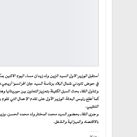
أستقبل الوزير الاول السيد الزين ولد زيدان مساء اليوم الاثنين ب
في حوض تاودني شمال البلاد برئاسة السيد جان افرانسوا آريجي د
وتناول اللقاء بحث السبل الكفيلة بتعزيز التعاون بين موريتانيا وه
كما أطلع رئيس البعثة، الوزير الأول على تقدم الإعمال التي تقوم ب
التنقيبي.
وجرى اللقاء بحضور السيد محمد المختار ولد محمد الحسن، وزير ا
بالاقتصاد والميزانية والشغل.