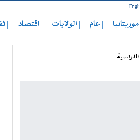
Engli
 موريتانيا
| عام
| الولايات
| اقتصاد
| ثق
الفرنسية