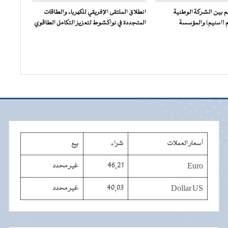
م بين الشركة الوطنية
انطلاق الملتقى الإفريقي للكهرباء والطاقات
 (اسنيم) والمؤسسة
المتجددة في نواكشوط لتعزيز التكامل الطاقوي
أسعار العملات
شراء
بيع
Euro
46,21
غير محدد
Dollar US
40,03
غير محدد