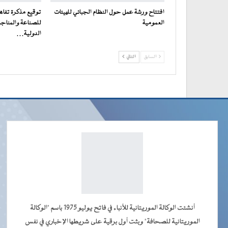
افتتاح ورشة عمل حول النظام الجبائي للهيئات
توقيع مذكرة تفاه
العمومية
للصناعة والمناجم
الدولية…
السابق
التالي
أنشئت الوكالة الموريتانية للأنباء في فاتح يوليو 1975 باسم "الوكالة
الموريتانية للصحافة" وبثت أول برقية على شريطها الإخباري في نفس