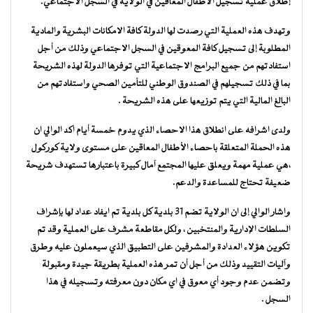
إطلاق عملية تسجيل الأطفال المعاقين في الولاية في السجل الاجتماعي.
وتهدف هذه العملية التي رصدت لها الدولة كافة الامكانات البشرية والمادية
المطلوبة إلى تسجيل كافة المعوقين في السجل الاجتماعي وذلك من أجل
استفادتهم من جميع البرامج الاجتماعية التي توفرها الدولة لهذه الشريحة
بما في ذلك تسجيلهم في الصندوق الوطني للتأمين الصحي واستفادتهم من
البالغ المالية التي يتم توزيعها على هذه الشريحة .
ولدى اشرافه على انطلاق هذا الاحصاء الذي يدوم خمسة أيام اكد الوالي ان
هذه الحملة المتعلقة باحصاء الأطفال المعاقين على مستوى ولاية كوركول
،هي عملية مهمة ويعلق عليها المجتمع آمال كبيرة باعتبارها تستهدف شريحة
ضعيفة تحتاج للمساعدة والدعم.
واشار الوالي إلى ان الولاية تضم 31 بلدية كل بلدية تم ايفاد عداد لها بإشراف
السلطات الإدارية والمنتخبين ، ولكل مقاطعة مشرف على العملية وقد تم
تكوين هؤلاء العدادة والمشرفين على التطبيق الذي سيعملون عليه وطرق
وآليات التقييد وذلك من أجل أن تمر هذه العملية بطريقة جيدة ومقبولة
وتضمن عدم وجود أي معوق في اي مكان دون معرفته وتسجيله في هذا
السجل .