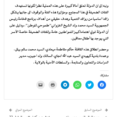
ونبه إلى ان الدولة تعلق آمالا كبيرة على هذه العملية نظرا لكونها تستهدف
الفئات الضعيفة في هذا المجتمع ،ومؤازرة هذه الفئة والوقوف الى جانبها يشكل
رافدا اساسيا من روافد التنمية وهدف حقيقي من أهداف برنامج فخامة رئيس
الجمهورية السيد محمد ولد الشيخ الغزواني”طموحي للوطن” ، ودليل على
أن الدولة تولي اهتماما كبيرا للمواطنين عامة وللفئات الضعيفة خاصة الأسر
التي يوجد بها أطفال معاقين.
وحضر انطلاق هذه القافلة حاكم مقاطعة ميعادي، السيد محمد سالم بيلل ،
وعمدة بلدية كيهيدي السيد عبد الله انجاي، السالك ولد اجيرب، مدير
الدراسات والتعاون والمتابعة ، والسلطات الأمنية بالولاية .
مشاركة:
انقر
اضغط
انقر
انقر
اضغط
النقر
للمشاركة
للمشاركة
للمشاركة
للمشاركة
للطباعة
لإرسال
على
على
على
على
(فتح
رابط
فيسبوك
تويتر
WhatsApp
Telegram
في
عبر
(فتح
(فتح
(فتح
(فتح
نافذة
البريد
في
في
في
في
جديدة)
الإلكتروني
نافذة
نافذة
نافذة
نافذة
إلى
جديدة)
جديدة)
جديدة)
جديدة)
صديق
(فتح
الموضوع السابق
الموضوع الموالي
في
نافذة