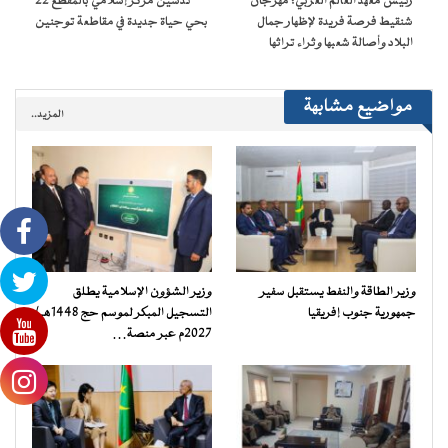
رئيس معهد العالم العربي: مهرجان
تدشين مركز إسلامي بالمقطع 22
جديدة)
شنقيط فرصة فريدة لإظهار جمال
بحي حياة جديدة في مقاطعة توجنين
البلاد وأصالة شعبها وثراء تراثها
مواضيع مشابهة
المزيد..
وزير الطاقة والنفط يستقبل سفير
وزير الشؤون الإسلامية يطلق
جمهورية جنوب إفريقيا
التسجيل المبكر لموسم حج 1448هـ /
2027م عبر منصة…