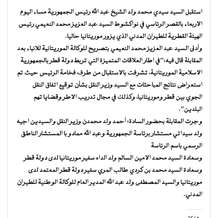
استقبل السيد سيدي محمد ولد الشيخ عبد الله رئيس الجمهورية مساء اليوم
الاربعاء بالقصر الرئاسي في نواكشوط السيد عبد العزيز محمد النعيمي رئيس
الهيئة القطرية للطيران المدني الذي يزور موريتانيا حاليا.
وأدلى السيد عبد العزيز محمد النعيمي بتصريح للوكالة الموريتانية للانباء بعد
المقابلة قال فيه:”في اطار العلاقات المتميزة التي تربط دولة قطر بالجمهورية
الاسلامية الموريتانية، تشرفت بالاستقبال من طرف فخامة الرئيس حيث تم
استعراض نتائج المباحثات مع السيد وزير النقل بشأن توقيع اتفاق النقل
الجوي بين قطر وموريتانيا، وكذلك في مجال تدريب الاطر وقضايا تهم
البلدين”.
وجرت المقابلة بحضور السادة: أحمد ولد محمدن وزير النقل والسيدين اجيه
ولد سيداتي مستشار برئاسة الجمهورية وعبد الله ممادو با المستشار الناطق
الرسمي باسم الرئاسة
وسعادة السيد محمد الامين السالم ولد الداه سفير موريتانيا لدى دولة قطر
وسعادة السيد محمد بن كردي طالب المري سفير دولة قطر المعتمد لدى
موريتانيا والسيد المصطفى ولد عبد الله المدير العام للوكالة الوطنية للطيران
المدني.