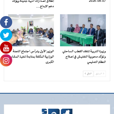
07-08-2026
إطلاق إصدارات أدبية جديدة ويؤكد
دعم الإبداع…
وزيرة التربية تتفقد القطب الساحلي
الوزير الأول يترأس اجتماع اللجنة
وتؤكد محورية التفتيش في إصلاح
الوزارية المكلفة بمتابعة تنفيذ المشاريع
النظام التعليمي
الكبرى
السابق
التالي