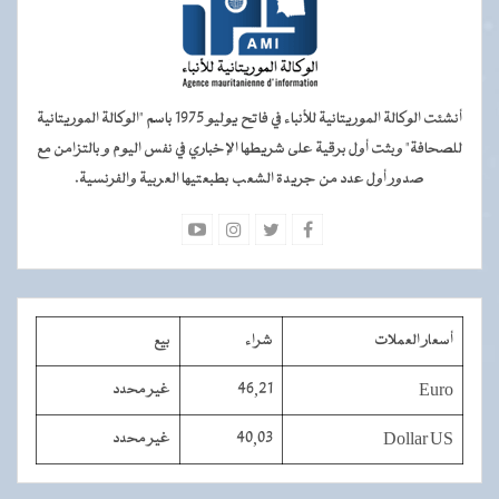
أنشئت الوكالة الموريتانية للأنباء في فاتح يوليو 1975 باسم "الوكالة الموريتانية
للصحافة" وبثت أول برقية على شريطها الإخباري في نفس اليوم و بالتزامن مع
صدور أول عدد من جريدة الشعب بطبعتيها العربية والفرنسية.
أسعار العملات
شراء
بيع
Euro
46,21
غير محدد
Dollar US
40,03
غير محدد