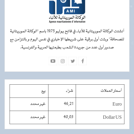
أنشئت الوكالة الموريتانية للأنباء في فاتح يوليو 1975 باسم "الوكالة الموريتانية
للصحافة" وبثت أول برقية على شريطها الإخباري في نفس اليوم و بالتزامن مع
صدور أول عدد من جريدة الشعب بطبعتيها العربية والفرنسية.
أسعار العملات
شراء
بيع
Euro
46,21
غير محدد
Dollar US
40,03
غير محدد