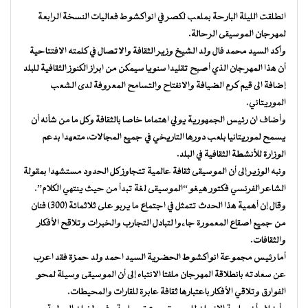
انطلقت الليلة البارحة بملعب لكصر في انواكشوط فعاليات النسخة الرابعة
لمهرجان الموسيقى الرحالة.
وأكد السيد محمد فال ولد الشيخ وزير الثقافة والاتصال في كلمته الافتتاحية
أن هذا المهرجان الذي أصبح تقليدا سنويا سيمكن من ابراز الكنوز الثقافية للبلد
إضافة الى قيم كرم الضيافة والانفتاح والتسامح المعروفة لدى الشعب
الموريتاني.
وأضاف ان رئيس الجمهورية يولي اهتماما خاصا بالثقافة وكل ما من شأنه أن
يسمح لموريتانيا بلعب دورها التاريخي في جميع المجالات، متعهدا بدعم
الوزارة للأنشطة الثقافية في البلد.
ونبه الوزير إلى أن الموسيقى ثقافة عالمية تتجاوز كل الحدود مستشهدا بمقولة
الشاعر الفرنسي فكتور هيغو “الموسيقى لغة تبدأ من حيث ينتهي الكلام”.
وقال إن أهمية هذا الحدث تتمثل في اجتماع ما يربو على ثلاثمائة (300) فنان
من جميع اصقاع المعمورة جاءوا لتبادل التجارب والخبرات وتلاقح الأفكار
والثقافات.
أما رئيس مجموعة انواكشوط الحضرية السيد احمد ولد حمزة فقد اعرب
عن سعادته بانطلاقة المهرجان ملفتا الانتباه إلى أن الموسيقى وسيلة لمحو
الفوارق وتلاقي الأفكار باعتبارها ثقافة عابرة للقارات والمحيطات.