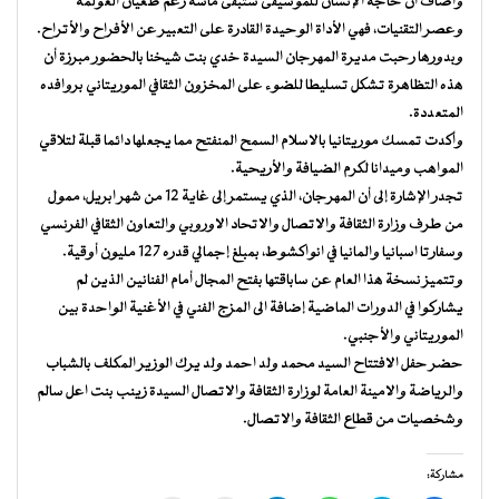
وأضاف أن حاجة الإنسان للموسيقى ستبقى ماسة رغم طغيان العولمة
وعصر التقنيات، فهي الأداة الوحيدة القادرة على التعبير عن الأفراح والأتراح.
وبدورها رحبت مديرة المهرجان السيدة خدي بنت شيخنا بالحضور مبرزة أن
هذه التظاهرة تشكل تسليطا للضوء على المخزون الثقافي الموريتاني بروافده
المتعددة.
وأكدت تمسك موريتانيا بالاسلام السمح المنفتح مما يجعلها دائما قبلة لتلاقي
المواهب وميدانا لكرم الضيافة والأريحية.
تجدر الإشارة إلى أن المهرجان، الذي يستمر إلى غاية 12 من شهر ابريل، ممول
من طرف وزارة الثقافة والاتصال والاتحاد الاوروبي والتعاون الثقافي الفرنسي
وسفارتا اسبانيا والمانيا في انواكشوط، بمبلغ إجمالي قدره 127 مليون أوقية.
وتتميز نسخة هذا العام عن ساباقتها بفتح المجال أمام الفنانين الذين لم
يشاركوا في الدورات الماضية إضافة الى المزج الفني في الأغنية الواحدة بين
الموريتاني والأجنبي.
حضر حفل الافتتاح السيد محمد ولد احمد ولد يرك الوزير المكلف بالشباب
والرياضة والامينة العامة لوزارة الثقافة والاتصال السيدة زينب بنت اعل سالم
وشخصيات من قطاع الثقافة والاتصال.
مشاركة: