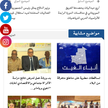
(فتح
الموضوع السابق
الموضوع الموالي
في
نافذة
أربع ميداليات يحصدها الفريق
وزير الدفاع يمثل رئيس الجمهورية في
جديدة)
الموريتاني في منافسات الدورة الرابعة
الفعاليات المخلدة لعيد استقلال غينيا
للأولمبياد العربي للرياضيات
بيساو
مواضيع مشابهة
المزيد..
تساقطات مطرية على مناطق متفرقة
بدء ورشة عمل لعرض نتائج دراسة
من البلاد
الأثر الاجتماعي والاقتصادي لغابات
“انغوي و ياما و…