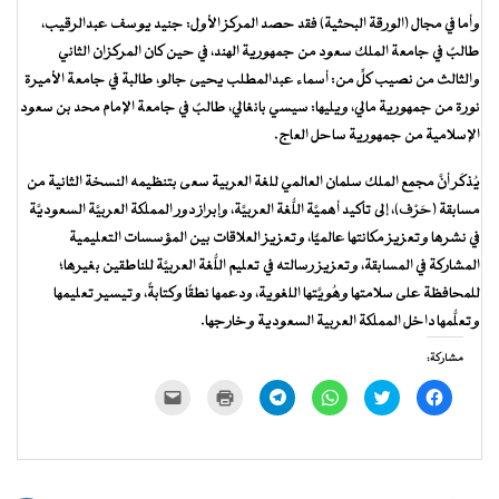
وأما في مجال (الورقة البحثية) فقد حصد المركز الأول: جنيد يوسف عبدالرقيب،
طالبٌ في جامعة الملك سعود من جمهورية الهند، في حين كان المركزان الثاني
والثالث من نصيب كلٍّ من: أسماء عبدالمطلب يحيى جالو، طالبة في جامعة الأميرة
نورة من جمهورية مالي، ويليها: سيسي بانغالي، طالبٌ في جامعة الإمام محد بن سعود
الإسلامية من جمهورية ساحل العاج.
يُذكَر أنَّ مجمع الملك سلمان العالمي للغة العربية سعى بتنظيمه النسخة الثانية من
مسابقة (حَرْف)، إلى تأكيد أهميَّة اللُّغة العربيَّة، وإبراز دور المملكة العربيَّة السعوديَّة
في نشرها وتعزيز مكانتها عالميًّا، وتعزيز العلاقات بين المؤسسات التعليمية
المشاركة في المسابقة، وتعزيز رسالته في تعليم اللُّغة العربيَّة للناطقين بغيرها؛
للمحافظة على سلامتها وهُويَّتها اللغوية، ودعمها نطقًا وكتابةً، وتيسير تعليمها
وتعلُّمها داخل المملكة العربية السعودية وخارجها.
مشاركة:
انقر
اضغط
انقر
انقر
اضغط
النقر
للمشاركة
للمشاركة
للمشاركة
للمشاركة
للطباعة
لإرسال
على
على
على
على
(فتح
رابط
فيسبوك
تويتر
WhatsApp
Telegram
في
عبر
(فتح
(فتح
(فتح
(فتح
نافذة
البريد
في
في
في
في
جديدة)
الإلكتروني
نافذة
نافذة
نافذة
نافذة
إلى
جديدة)
جديدة)
جديدة)
جديدة)
صديق