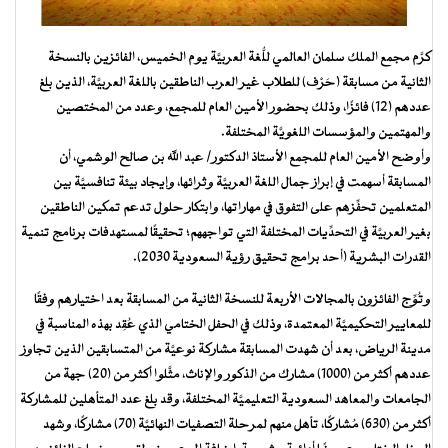
كرَّم مجمع الملك سلمان العالمي للُّغة العربيَّة يوم الخميس، الفائزين بالنسخة
الثانية من مسابقة (حَرْف) للطلاب غير العرب الناطقين باللغة العربيَّة، الذين بلغ
عددهم (12) فائزًا، وذلك بحضور الأمين العام للمجمع، وعدد من المختصين
والمهتمين والمؤسسات اللغويَّة المختلفة.
وأوضح الأمين العام للمجمع الأستاذ الدكتور/ عبد الله بن صالح الوشمي، أن
المسابقة أسهمت في إبراز جمال اللغة العربيَّة وثرائها، وإيجاد بيئة تنافسيَّة بين
المتعلمين تحفِّزهم على التفوق في مهاراتها، وابتكار حلول تدعم تمكين الناطقين
بغير العربيَّة في التحدِّيات المختلفة التي تواجههم؛ تحقيقًا لمستهدفات برنامج تنمية
القدرات البشرية (أحد برامج تحقيق رؤية السعودية 2030).
وتُوِّج الفائزون بالمجالات الأربعة للنسخة الثانية من المسابقة بعد اختيارهم وفقًا
للمعايير التحكيميَّة المعتمدة، وذلك في الحفل الختامي الذي عُقِد بهذه المناسبة في
مدينة الرياض، بعد أن شهدت المسابقة مشاركة نوعيَّة من المتسابقين الذين تجاوز
عددهم أكثر من (1000) مشارك من الذكور والإناث، مثَّلوا أكثر من (20) جهة من
الجامعات والمعاهد السعودية التعليميَّة المختلفة، وقد بلغ عدد المتأهلين للمشاركة
أكثر من (630) مُشاركًا، تأهل منهم لمرحلة التصفيات النهائيَّة (70) مشاركًا، وشهد