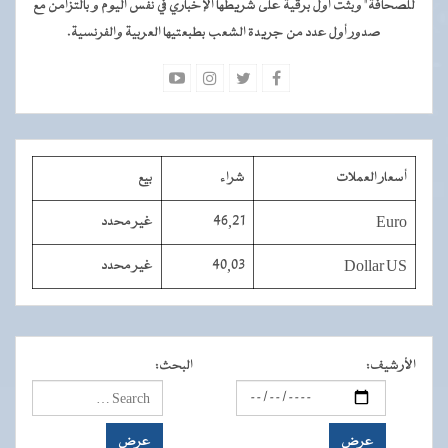
للصحافة" وبثت أول برقية على شريطها الإخباري في نفس اليوم و بالتزامن مع
صدور أول عدد من جريدة الشعب بطبعتيها العربية والفرنسية.
أسعار العملات
شراء
بيع
Euro
46,21
غير محدد
Dollar US
40,03
غير محدد
الأرشيف
:
البحث
: