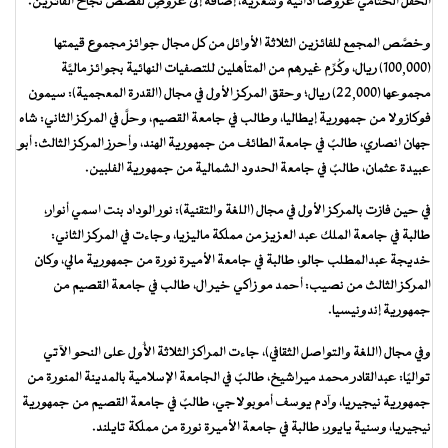
الحفل الختامي عروضًا أدائية وشعرية، إضافة إلى عروضٍ لقصص نجاح الفائزين.
وخصَّص المجمع للفائزين الثلاثة الأوائل من كل مجال جوائز مجموع قيمتها
(100,000) ريال، وكُرِّم غيرهم من المتأهلين للتصفيات النهائية بجوائز ماليَّة
مجموعها (22,000) ريال؛ وحقق المركز الأول في مجال (القدرة المعجمية): سيمون
فوكازولا من جمهورية إيطاليا، وطالب في جامعة القصيم، وحلَّ في المركز الثاني: شاه
جهان انصاري، طالبٌ في جامعة الطائف من جمهورية الهند، وأحرز المركز الثالث: أبو
عبيدة عثمان، طالبٌ في جامعة الحدود الشمالية من جمهورية الفلبين.
في حين فازت بالمركز الأول في مجال (اللغة والتقنية): نور الوداد بنت اسمي أنوار،
طالبة في جامعة الملك عبد العزيز من مملكة ماليزيا، وجاءت في المركز الثاني:
خديجة عبدالمطلب جالو، طالبة في جامعة الأميرة نورة من جمهورية مالي، وكان
المركز الثالث من نصيب: أحمد مو زاكي خير ال، طالب في جامعة القصيم من
جمهورية إندونيسيا.
وفي مجال (اللغة والتواصل الثقافي)، جاءت المراكز الثلاثة الأُول على النحو الآتي
تواليًا: عبدالقادر محمد ميراشيخ، طالبٌ في الجامعة الإسلامية بالمدينة المنورة من
جمهورية نيجيريا، وآدم يوسف أموبولاجي، طالبٌ في جامعة القصيم من جمهورية
نيجيريا، وسنية يايور، طالبة في جامعة الأميرة نورة من مملكة تايلند.