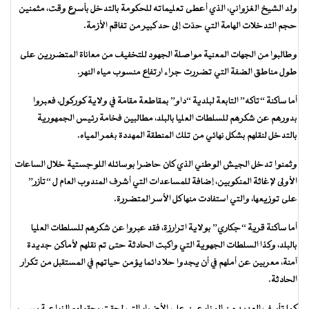
ولد الشيخ الغزواني، الذي أعطى تعليماته للحكومة بالتدخل بأسرع وقت، مثمنين
حجم التدخلات الهامة التي حدّت إلى حد كبير من تفاقم الأزمة.
وطالبوا من الجهات المعنية مواصلة الجهود للتخفيف من معاناة المتضررين على
طول مناطق الضفة التي تضررت جراء ارتفاع منسوب مياه النهر.
أما ساكنة “تاكه” التابعة لبلدية “داو” بمقاطعة مقامة في ولاية كوركول، فعبروا
بدورهم عن شكرهم للسلطات العليا بالبلد، مطالبين فخامة رئيس الجمهورية
بالتدخل لنقلهم بشكل نهائي من تلك المنطقة المهددة بغمر المياه.
وثمنوا تدخل الجيش الوطني الذي كان حاضرا بوسائله اللوجستية خلال الساعات
الأولى لإغاثة المنكوبين، إضافة للمساعدات التي أشرف المندوب العام ل “تآزر”
على توزيعها، والتي استفادت منها كل الأسر المتضررة.
أما ساكنة قرية “جكاري” بولاية اترارزة، فقد عبروا عن شكرهم للسلطات العليا
بالبلد، وكذا السلطات الجهوية التي واكبت الحادثة حتى تم نقلهم لأماكن جديدة
آمنة، معربين عن أملهم في أن يجدوا حلا دائما يؤمن حياتهم في المستقبل من تكرار
الحادثة.