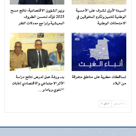
السيدة الأولى تشرف على الأمسية
وزير الشؤون الاقتصادية: نتائج مسح
الوطنية للتميز وتكرم المتفوقين في
2025 تؤكد تحسن الظروف
الامتحانات الوطنية
المعيشية وتراجع معدلات الفقر
تساقطات مطرية على مناطق متفرقة
بدء ورشة عمل لعرض نتائج دراسة
من البلاد
الأثر الاجتماعي والاقتصادي لغابات
“انغوي و ياما و…
السابق
التالي