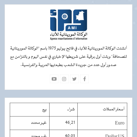
أنشئت الوكالة الموريتانية للأنباء في فاتح يوليو 1975 باسم "الوكالة الموريتانية
للصحافة" وبثت أول برقية على شريطها الإخباري في نفس اليوم و بالتزامن مع
صدور أول عدد من جريدة الشعب بطبعتيها العربية والفرنسية.
أسعار العملات
شراء
بيع
Euro
46,21
غير محدد
Dollar US
40,03
غير محدد