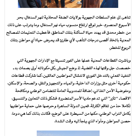
تناهى إلى علم السلطات الجهوية بولايات الضفة المحاذية لنهر السنغال، بحر
الأسبوع المنصرم، خبر توقع ارتفاع منسوب مياه نهر السنغال، وما يترتب على ذلك
من خطر محدق قد يهدد حياة الساكنة بتلك المناطق، فأعطيت التعليمات للمصالح
المعنية باتخاذ أقصى درجات التأهب لأي طارئ قد يعرض حياة أي مواطن بتلك
الربوع للخطر.
وباشرت القطاعات المعنية عملها على الفور تنسيقا مع الإدارات الجهوية التي
خصصت جل وقتها لهذه القضية، إذ وضع الجيش بكل مكوناته أولى بصمات بدء
التنفيذ الفعلي بالتدخل الفوري لانتشال المواطنين العالقين، كما شاركت قطاعات
حكومية أخرى مثل وزارات الداخلية، والمياه، والتجهيز والنقل، والصحة، والإسكان،
ومفوضية الأمن الغذائي، إضافة للمندوبية العامة للتضامن الوطني ومكافحة
الاقصاء “تآزر” التي تدعم ماديا الأسر المتضررة، فشكل ذلك التعاون والتنسيق،
تكاملا حدَّ من تفاقم الكارثة، فعين الدولة الساهرة وحرصها على حماية مواطنيها
بكامل التراب الوطني، مكنها من السيطرة على الوضع، فكانت بذلك كما هي دوما،
حصن المواطن ومأواه الذي يلجأ إليه وقت الشدة.