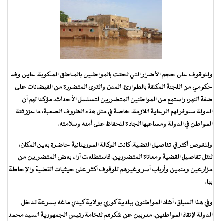
وللوقوف على حجم الأضرار التي لحقت بالمواطنين بالمناطق المنكوبة، عاين وفد
حكومي من اللجنة المكلفة بالطوارئ، المدن والقرى المتضررة من الفيضانات على
ضفة النهر، واستمع من المواطنين المتضررين لتسلسل الأحداث، مؤكدا لهم أن
الدولة ستوفر لهم الرعاية اللازمة، خاصة في مثل هذه الظروف الصعبة، ما عزز ثقة
المواطن في الدولة ومساعيها الجادة للحفاظ على أمنه وسلامته.
وللغوص أكثر في تفاصيل القضية، كانت الوكالة الموريتانية حاضرة بعين المكان،
لنقل تفاصيل القضية ومعاناة المتضررين، فاستطلعت آراء بعض المتضررين من
مزارعين ومنمين وأرباب أسر وغيرهم للوقوف أكثر على حيثيات القضية والإحاطة
بها.
وفي هذا السياق، أشاد المواطنون ببلدية كوري بولاية كيدي ماغه بسرعة تدخل
الدولة لإنقاذ المواطنين، معربين عن شكرهم لفخامة رئيس الجمهورية السيد محمد