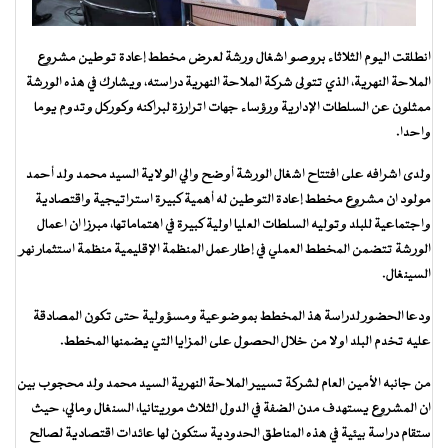
انطلقت اليوم الثلاثاء بروصو اشغال ورشة لعرض مخطط إعادة توطين مشروع
الملاحة النهرية، الذي تتولى شركة الملاحة النهرية دراسته، ويشارك في هذه الورشة
ممثلون عن السلطات الإدارية ورؤساء جهات اترارزة لبراكنه وكوركل وتدوم يوما
واحدا.
ولدى اشرافه على افتتاح اشغال الورشة أوضح والي الولاية السيد محمد ولد أحمد
مولود ان مشروع مخطط إعادة التوطين له أهمية كبيرة استراتيجية واقتصادية
واجتماعية للبلد وتوليه السلطات العليا اولية كبيرة في اهتماماتها، مبرزا ان اعمال
الورشة تتضمن المخطط العملي في إطار عمل المنظمة الإقليمية منظمة استثمار نهر
السينغال.
ودعا الحضور لدراسة هذ المخطط بموضوعية ومسؤولية حتى تكون المصادقة
عليه تخدم البلد اولا من خلال الحصول على المزايا التي يضمنها المخطط.
من جانبه الأمين العام لشركة تسيير الملاحة النهرية السيد محمد ولد محجوب بين
ان المشروع يستهدف مدن الضفة في الدول الثلاث موريتانيا، السنغال ومالي، حيث
ستقام دراسة بيئية في هذه المناطق الحدودية ستكون لها عائدات اقتصادية لصالح