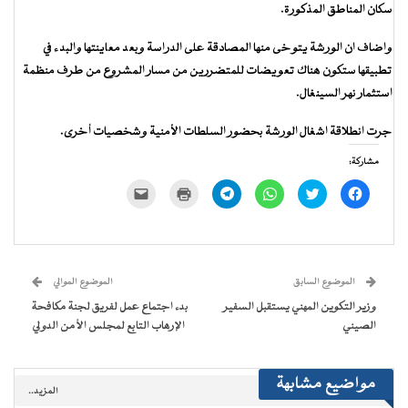
سكان المناطق المذكورة.
واضاف ان الورشة يتوخى منها المصادقة على الدراسة وبعد معاينتها والبدء في
تطبيقها ستكون هناك تعويضات للمتضررين من مسار المشروع من طرف منظمة
استثمار نهر السينغال.
جرت انطلاقة اشغال الورشة بحضور السلطات الأمنية وشخصيات أخرى.
مشاركة:
انقر
اضغط
انقر
انقر
اضغط
النقر
للمشاركة
للمشاركة
للمشاركة
للمشاركة
للطباعة
لإرسال
على
على
على
على
(فتح
رابط
فيسبوك
تويتر
WhatsApp
Telegram
في
عبر
(فتح
(فتح
(فتح
(فتح
نافذة
البريد
في
في
في
في
جديدة)
الإلكتروني
نافذة
نافذة
نافذة
نافذة
إلى
جديدة)
جديدة)
جديدة)
جديدة)
صديق
(فتح
الموضوع السابق
الموضوع الموالي
في
نافذة
وزير التكوين المهني يستقبل السفير
بدء اجتماع عمل لفريق لجنة مكافحة
جديدة)
الصيني
الإرهاب التابع لمجلس الأمن الدولي
مواضيع مشابهة
المزيد..