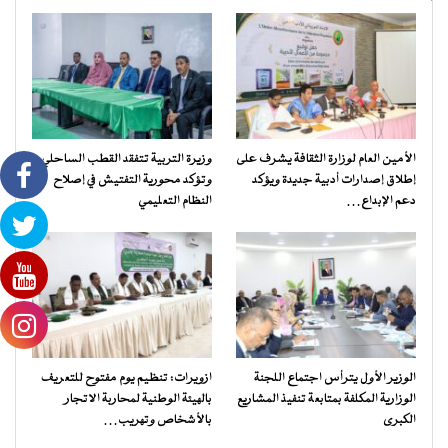
الأمين العام لوزارة الثقافة يشرف على
وزيرة التربية تتفقد القطب الساحلي
إطلاق إصدارات أدبية جديدة ويؤكد
وتؤكد محورية التفتيش في إصلاح
دعم الإبداع…
النظام التعليمي
الوزير الأول يترأس اجتماع اللجنة
ازويرات: تنظيم يوم مفتوح للتعريف
الوزارية المكلفة بمتابعة تنفيذ المشاريع
بالهيئة الوطنية لمحاربة الاتجار
الكبرى
بالأشخاص وتهريب…