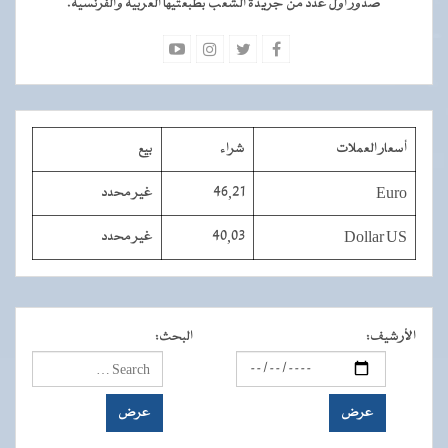
صدور أول عدد من جريدة الشعب بطبعتيها العربية والفرنسية.
أسعار العملات
شراء
بيع
Euro
46,21
غير محدد
Dollar US
40,03
غير محدد
الأرشيف
:
البحث
: