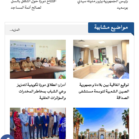
رئيس الجمهورية يزور مدينة سيدي
افتتاح دورة حول التكفل بالسل
جديدة)
بوسعيد
لصالح أئمة المساجد
مواضيع مشابهة
المزيد..
توقيع اتفاقية بين بلادنا وجمهورية
آدرار: انطلاق دورة تكوينية لتعزيز
الصين الشعبية لتوسعة مستشفى
وعي الشباب بمخاطر المخدرات
الصداقة
والمؤثرات العقلية