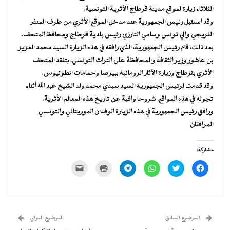
الثلاثاء زيارة لموقع مدينة قرطاج الأثرية التونسية.
وقد استقبل رئيس الجمهورية عند مدخل الموقع الأثري من طرف المنذر
الفريجي والي تونس وسامي التارزي رئيس بلدية قرطاج ومحافظ المتحف.
بعد ذلك، قام رئيس الجمهورية، الذي رافقه في هذه الزيارة السيد محمد العزيز
بن عاشور وزير الثقافة والمحافظة على التراث التونسي، بتفقد المتحف
الأثري بقرطاج وزيارة الآثار الرومانية ببيرصا وحمامات انطونيوس.
وقد قدمت لرئيس الجمهورية السيد سيدي محمد ولد الشيخ عبد الله أثناء
تجوله في هذه المواقع، شروحا وافية عن تاريخ هذه المعالم الأثرية.
ورافق رئيس الجمهورية في هذه الزيارة الوفدان الموريتاني والتونسي
المرافقان
مشاركة:
انقر
اضغط
انقر
انقر
اضغط
النقر
للمشاركة
للمشاركة
للمشاركة
للمشاركة
للطباعة
لإرسال
على
على
على
على
(فتح
رابط
فيسبوك
تويتر
WhatsApp
Telegram
في
عبر
(فتح
(فتح
(فتح
(فتح
نافذة
البريد
في
في
في
في
جديدة)
الإلكتروني
نافذة
نافذة
نافذة
نافذة
إلى
جديدة)
جديدة)
جديدة)
جديدة)
صديق
(فتح
الموضوع السابق
الموضوع الموالي
في
نافذة