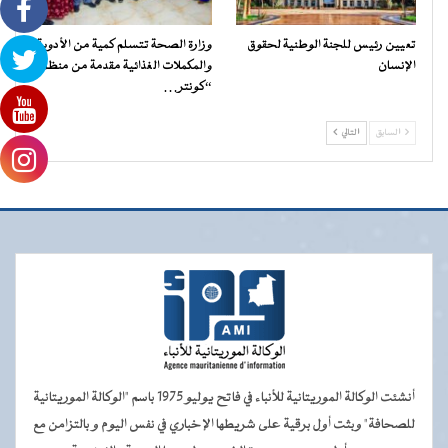
تعيين رئيس للجنة الوطنية لحقوق
وزارة الصحة تتسلم كمية من الأدوية
الإنسان
والمكملات الغذائية مقدمة من منظمة
“كونتر…
السابق
التالي
أنشئت الوكالة الموريتانية للأنباء في فاتح يوليو 1975 باسم "الوكالة الموريتانية
للصحافة" وبثت أول برقية على شريطها الإخباري في نفس اليوم و بالتزامن مع