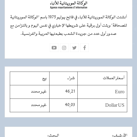
أنشئت الوكالة الموريتانية للأنباء في فاتح يوليو 1975 باسم "الوكالة الموريتانية
للصحافة" وبثت أول برقية على شريطها الإخباري في نفس اليوم و بالتزامن مع
صدور أول عدد من جريدة الشعب بطبعتيها العربية والفرنسية.
أسعار العملات
شراء
بيع
Euro
46,21
غير محدد
Dollar US
40,03
غير محدد
الأرشيف
:
البحث
: