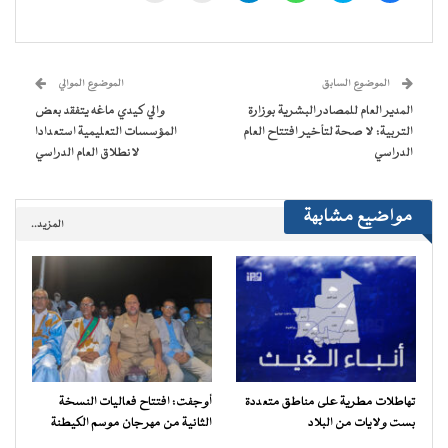
على
على
على
على
(فتح
رابط
فيسبوك
تويتر
WhatsApp
Telegram
في
عبر
(فتح
(فتح
(فتح
(فتح
نافذة
البريد
في
في
في
في
جديدة)
الإلكتروني
نافذة
نافذة
نافذة
نافذة
إلى
جديدة)
جديدة)
جديدة)
جديدة)
صديق
(فتح
الموضوع السابق
الموضوع الموالي
في
نافذة
المدير العام للمصادر البشرية بوزارة
والي كيدي ماغه يتفقد بعض
جديدة)
التربية: لا صحة لتأخير افتتاح العام
المؤسسات التعليمية استعدادا
الدراسي
لانطلاق العام الدراسي
مواضيع مشابهة
المزيد..
تهاطلات مطرية على مناطق متعددة
أوجفت: افتتاح فعاليات النسخة
بست ولايات من البلاد
الثانية من مهرجان موسم الكيطنة