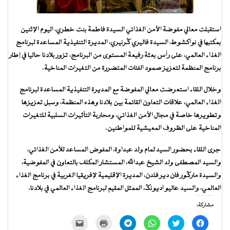
استقبلت معالي مفوضة الأمن الغذائي السيدة فاطمة بنت خطري، اليوم الإثنين
بمكتبها في نواكشوط، السيدة فاليري گرنيري، المديرة التنفيذية المساعدة لبرنامج
الغذاء العالمي، على رأس بعثة رفيعة المستوى من البرنامج، تزور بلادنا حاليا في إطار
برنامج المنظمة لتعزيز صمود الفئات المتضررة من التغيرات المناخية.
وخلال اللقاء استعرضت معالي المفوضة مع المديرة التنفيذية المساعدة لبرنامج
الغذاء العالمي، علاقات التعاون القائمة بين بلادنا وهذه المنظمة، وسبل تعزيزها
وتطويرها خاصة في مجال الأمن الغذائي، ومحاربة التأثيرات السلبية للتغيرات
المناخية على الظروف المعيشية للمواطنين.
جرى اللقاء بحضور السيد لمام ولد عبداوة، المفوض المساعد للأمن الغذائي،
والسيد المصطفى ولد الشيخ عبدالله، المستشار المكلف بالتعاون في المفوضية،
والسيدة مارگور فان دير فلدن، المديرة الإقليمية لإفريقيا الغربية في برنامج الغذاء
العالمي، والسيد عاليو اديونگ، الممثل المقيم لبرنامج الغذاء العالمي في بلادنا.
مشاركة:
انقر
اضغط
انقر
انقر
اضغط
النقر
للمشاركة
للمشاركة
للمشاركة
للمشاركة
للطباعة
لإرسال