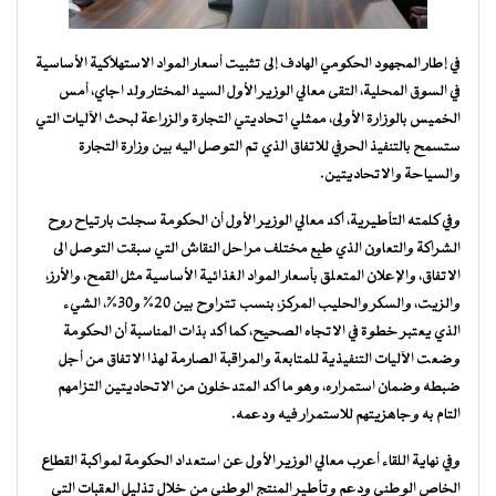
في إطار المجهود الحكومي الهادف إلى تثبيت أسعار المواد الاستهلاكية الأساسية
في السوق المحلية، التقى معالي الوزير الأول السيد المختار ولد اجاي، أمس
الخميس بالوزارة الأولى، ممثلي اتحاديتي التجارة والزراعة لبحث الآليات التي
ستسمح بالتنفيذ الحرفي للاتفاق الذي تم التوصل اليه بين وزارة التجارة
والسياحة والاتحاديتين.
وفي كلمته التأطيرية، أكد معالي الوزير الأول أن الحكومة سجلت بارتياح روح
الشراكة والتعاون الذي طبع مختلف مراحل النقاش التي سبقت التوصل الى
الاتفاق، والإعلان المتعلق بأسعار المواد الغذائية الأساسية مثل القمح، والأرز،
والزيت، والسكر والحليب المركز، بنسب تتراوح بين 20٪؜ و30٪، الشيء
الذي يعتبر خطوة في الاتجاه الصحيح، كما أكد بذات المناسبة أن الحكومة
وضعت الآليات التنفيذية للمتابعة والمراقبة الصارمة لهذا الاتفاق من أجل
ضبطه وضمان استمراره، وهو ما أكد المتدخلون من الاتحاديتين التزامهم
التام به وجاهزيتهم للاستمرار فيه ودعمه.
وفي نهاية اللقاء أعرب معالي الوزير الأول عن استعداد الحكومة لمواكبة القطاع
الخاص الوطني ودعم وتأطير المنتج الوطني من خلال تذليل العقبات التي