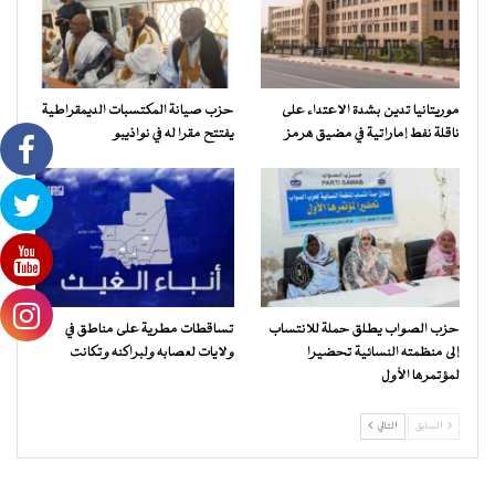
موريتانيا تدين بشدة الاعتداء على
حزب صيانة المكتسبات الديمقراطية
ناقلة نفط إماراتية في مضيق هرمز
يفتتح مقرا له في نواذيبو
حزب الصواب يطلق حملة للانتساب
تساقطات مطرية على مناطق في
إلى منظمته النسائية تحضيرا
ولايات لعصابه ولبراكنه وتكانت
لمؤتمرها الأول
السابق
التالي