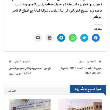
تحول دون تطويره، استجابة لتوجيهات فخامة رئيس الجمهورية السيد
محمد ولد الشيخ الغزواني، الرامية الى إرساء شراكة فعالة مع القطاع الخاص
الوطني.
مشاركة:
انقر
اضغط
انقر
انقر
اضغط
النقر
للمشاركة
للمشاركة
للمشاركة
للمشاركة
للطباعة
لإرسال
على
على
على
على
(فتح
رابط
فيسبوك
تويتر
WhatsApp
Telegram
في
عبر
(فتح
(فتح
(فتح
(فتح
نافذة
البريد
في
في
في
في
جديدة)
الإلكتروني
نافذة
نافذة
نافذة
نافذة
إلى
جديدة)
جديدة)
جديدة)
جديدة)
صديق
(فتح
الموضوع السابق
الموضوع الموالي
في
نافذة
جريدة الشعب: العدد 13066 بتاريخ
رئيس الجمهورية يلتقي مجموعة من
جديدة)
06-09-2024
الطلبة الموريتانيين
مواضيع مشابهة
المزيد..