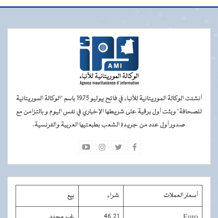
أنشئت الوكالة الموريتانية للأنباء في فاتح يوليو 1975 باسم "الوكالة الموريتانية
للصحافة" وبثت أول برقية على شريطها الإخباري في نفس اليوم و بالتزامن مع
صدور أول عدد من جريدة الشعب بطبعتيها العربية والفرنسية.
أسعار العملات
شراء
بيع
Euro
46,21
غير محدد