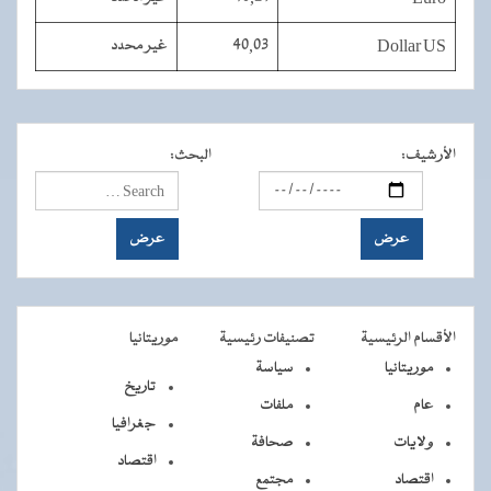
Dollar US
40,03
غير محدد
الأرشيف
:
البحث
:
الأقسام الرئيسية
تصنيفات رئيسية
موريتانيا
موريتانيا
سياسة
تاريخ
عام
ملفات
جغرافيا
ولايات
صحافة
اقتصاد
اقتصاد
مجتمع