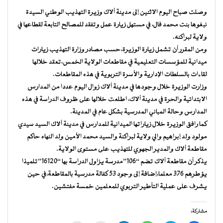
وصلت صباح اليوم الاثنين إلى مدينة ألاك وزيرة التهذيب الوطني السيدة
نبغوها بنت محمد فال، في مستهل زيارة عمل وتفقد للمصالح التابعة لقطاعها في
ولاية لبراكنه.
ومن المقرر أن تشمل زيارة الوزيرة،حسب مصادر وزارة التهذيب زيارات
ميدانية للمؤسسات التعليمية في مقاطعات الولاية الخمس،تعقد خلالها
لقاءات بالسلطات الإدارية والأسرة التربوية في هذه المقاطعات.
وزارت الوزيرة خلال وجودها في مدينة ألاك زوال اليوم عددا من المدارس
الابتدائية والحرة في مدينة ألاك، اطلعت خلالها على ظروف الدراسة في هذه
المدارس وحالة المباني المدرسية بشكل عام في المدينة.
كما رافق الوزيرة خلال زياراتها الميدانية للمدارس في مدينة ألاك السيد سيدي
مولود ولد إبراهيم والي ولاية لبراكنة والسيد محمد الأمين ولد النهاه حاكم
مقاطعة ألاك والمدير الجهوي للتهذيب على مستوى الولاية.
يذكر أن مقاطعة ألاك تضم “106”مدرسة يزاول الدراسة بها “16120”تلميذا
يؤطرهم 376 معلما،إضافة إلى وجود 53 كفالة مدرسية بالمقاطعة،في حين
يشرف على عملية التأطير التربوي للمعلمين خمسة مفتشين.
مشاركة: