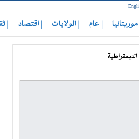
Engli
 موريتانيا
| عام
| الولايات
| اقتصاد
| ثق
الديمقراطية