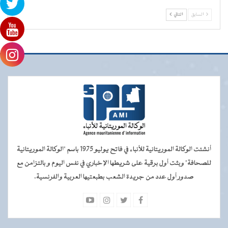
السابق
التالي
أنشئت الوكالة الموريتانية للأنباء في فاتح يوليو 1975 باسم "الوكالة الموريتانية
للصحافة" وبثت أول برقية على شريطها الإخباري في نفس اليوم و بالتزامن مع
صدور أول عدد من جريدة الشعب بطبعتيها العربية والفرنسية.