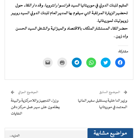
المقيم للبنك الدولي في موريتانيا السيد فرانسوا رانترويا. وقد دار اللقاء حول
تحضير الزيارة المرتقبة التي سيقوم بها المدير العام للبنك الدولي السيد روبير
زويوليك لموريتانيا.
حضر اللقاء المستشار الملكف بالاقتصاد والميزانية والشغل السيد الحسن
ولد زين .
مشاركة:
انقر
اضغط
انقر
انقر
اضغط
النقر
للمشاركة
للمشاركة
للمشاركة
للمشاركة
للطباعة
لإرسال
على
على
على
على
(فتح
رابط
فيسبوك
تويتر
WhatsApp
Telegram
في
عبر
(فتح
(فتح
(فتح
(فتح
نافذة
البريد
في
في
في
في
جديدة)
الإلكتروني
نافذة
نافذة
نافذة
نافذة
إلى
جديدة)
جديدة)
جديدة)
جديدة)
صديق
(فتح
الموضوع السابق
الموضوع الموالي
في
نافذة
وزير الداخلية يستقبل سفير المانيا
وزراء التجهيز واللامركزية والبيئة
جديدة)
المعتمد في موريتانيا
يطلعون على سير عمل مركز دفن
النفايات
مواضيع مشابهة
المزيد..