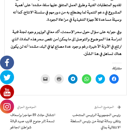
تقديم المتطلبات الفنية وطرق العمل المتفق عليها سلفا، مشددا على أهمية
المشروع في دعم التنمية لما يضطلع به من دور مهم في سلسلة الانتاج، كما أنه
وسيلة مساعدة للأجهزة التنفيذية في مراعاة الجودة.
وفي جوابه على سؤال حول سعر الإسمنت، أكد معالي الوزير وجود لجنة فنية
لدراسة هذا الموضوع والتوصل إلى ما يمكن(من نقص سعر هذه المادة)، الذي
ارتفع في الآونة الأخيرة، رغم وجود عدة مصانع لها في البلد، مشددا أنه لن يكون
هناك تساهل في هذا الشأن.
مشاركة:
انقر
اضغط
انقر
انقر
اضغط
النقر
للمشاركة
للمشاركة
للمشاركة
للمشاركة
للطباعة
لإرسال
على
على
على
على
(فتح
رابط
فيسبوك
تويتر
WhatsApp
Telegram
في
عبر
(فتح
(فتح
(فتح
(فتح
نافذة
البريد
في
في
في
في
جديدة)
الإلكتروني
نافذة
نافذة
نافذة
نافذة
إلى
جديدة)
جديدة)
جديدة)
جديدة)
صديق
(فتح
الموضوع السابق
الموضوع الموالي
في
نافذة
رئيس الجمهورية الرئيس المنتخب
انتشال جثث 89 مهاجرا وإسعاف
جديدة)
يتلقى رسالة تهنئة من رئيس السلطة
تسعة إثر جنوح قارب صيد قبالة
الانتقالية بمالي
شواطئ انجاغو