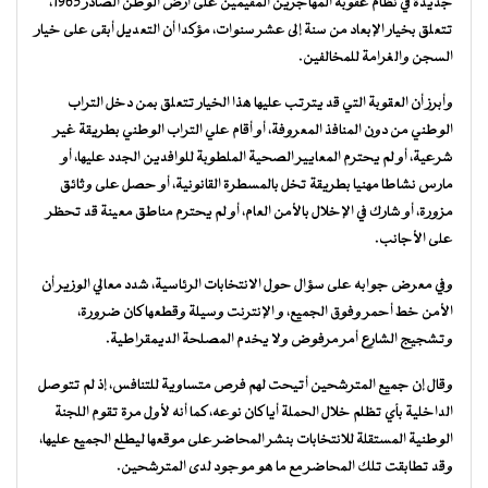
جديدة في نظام عقوبة المهاجرين المقيمين على أرض الوطن الصادر 1965،
تتعلق بخيار الإبعاد من سنة إلى عشر سنوات، مؤكدا أن التعديل أبقى على خيار
السجن والغرامة للمخالفين.
وأبرز أن العقوبة التي قد يترتب عليها هذا الخيار تتعلق بمن دخل التراب
الوطني من دون المنافذ المعروفة، أو أقام علي التراب الوطني بطريقة غير
شرعية، أو لم يحترم المعايير الصحية الملطوبة للوافدين الجدد عليها، أو
مارس نشاطا مهنيا بطريقة تخل بالمسطرة القانونية، أو حصل على وثائق
مزورة، أو شارك في الإخلال بالأمن العام، أو لم يحترم مناطق معينة قد تحظر
على الأجانب.
وفي معرض جوابه على سؤال حول الانتخابات الرئاسية، شدد معالي الوزير أن
الأمن خط أحمر وفوق الجميع، و الإنترنت وسيلة وقطعها كان ضرورة،
وتشجيج الشارع أمر مرفوض ولا يخدم المصلحة الديمقراطية.
وقال إن جميع المترشحين أتيحت لهم فرص متساوية للتنافس، إذ لم تتوصل
الداخلية بأي تظلم خلال الحملة أيا كان نوعه، كما أنه لأول مرة تقوم اللجنة
الوطنية المستقلة للانتخابات بنشر المحاضر على موقعها ليطلع الجميع عليها،
وقد تطابقت تلك المحاضر مع ما هو موجود لدى المترشحين.