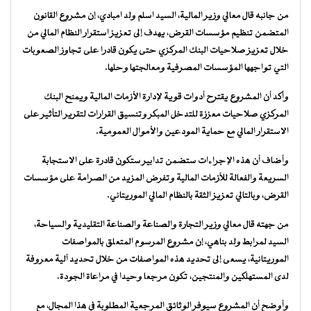
من جانبه قال معالي وزير المالية، السيد اسلم ولد امبادي، إن مشروع القانون
المتضمن تنظيم مؤسسات القرض، يهدف إلى تعزيز استقرار النظام المالي من
خلال تعزيز صلاحيات البنك المركزي حتى يكون قادرا على تجاوز الصعوبات
التي تواجهها المؤسسات المصرفية ومعالجتها وحلها.
وأكد أن المشروع يقترح أدوات قوية لإدارة الأزمات المالية ويمنح البنك
المركزي صلاحيات معززة للتدخل المبكر وتنسيق القرارات لتقرير التأثير على
الاستقرار المالي مع حماية المودعين والأموال العمومية.
وأضاف أن هذه الإجراءات ستضمن تدابير ستكون قادرة على الاستجابة
السريعة والفعالة للأزمات المالية وتفرض المزيد من الصرامة على مؤسسات
القرض، وبالتالي تعزيز الثقة بالنظام المالي الموريتاني.
من جهته قال معالي وزير التجارة والصناعة والصناعة التقليدية والسياحة،
السيد لمرابط ولد بناهي، إن مشروع المرسوم المتعلق بالمواصفات
الموريتانية، يسعى إلى تحديد هذه المواصفات من خلال تحديد آلية معروفة
لدى المستهلكين والمنتجين، تكون مرجعا وحيدا في مراعاة الجودة.
وأوضح أن المشروع سيوفر الوثائق المرجعية المطلوبة في هذا المجال، مع