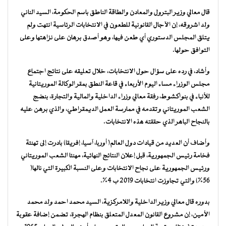
قال معالي وزير البترول والمعادن والطاقة الناطق باسم الحكومة، السيد الناني
ولد اشروقه، إن الآجال القانونية للطعون في الانتخابات الرئاسية انتهت ولم
يتلق المجلس الدستوري أي طعن فيها، وهو أصدق برهان على نزاهتها وعلى
التوافق حولها.
وأشاد، في رده على سؤال حول الانتخابات، خلال تعليقه على نتائج اجتماع
مجلس الوزراء مساء اليوم الأربعاء في قاعة النطق بمقر الوكالة الموريتانية
للأنباء في بنواكشوط، رفقة معالي وزراء الداخلية والمالية والتجارة، بنضج
الشعب الموريتاني وتقدمه في ممارسة العمل الديمقراطي، والذي برهن عليه
بالنجاح الباهر الذي حققته هذه الانتخابات.
وأضاف أن العديد من قيادات دول العالم( أوربا، آسيا، إفريقا) بادرت إلى تهنئة
فخامة رئيس الجمهورية، قبل إعلان النتائج النهائية، مهنئا الشعب الموريتاني
ورئيس الجمهورية على نجاح الانتخابات وعلى النسبة الكبيرة التي نالها(
56%) والتي تجاوزت انتخابات 2019 ب 4%.
بدوره قال معالي وزير الداخلية واللامركزية، السيد محمد احمد ولد محمد
الأمين، إن مشروع القانون المعدل المتعلق بنظام الهجرة، تضمن إضافة عقوبة