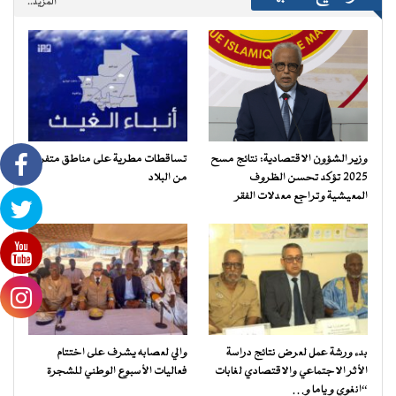
المزيد..
وزير الشؤون الاقتصادية: نتائج مسح
تساقطات مطرية على مناطق متفرقة
2025 تؤكد تحسن الظروف
من البلاد
المعيشية وتراجع معدلات الفقر
بدء ورشة عمل لعرض نتائج دراسة
والي لعصابه يشرف على اختتام
الأثر الاجتماعي والاقتصادي لغابات
فعاليات الأسبوع الوطني للشجرة
“انغوي و ياما و…