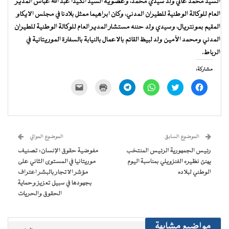
السيد محمد عالي ولد سيدي محمد، وعضوية السيد انگيدا عبد الله عباس المدير
العام للوكالة الوطنية للطيران المدني، وكان ابراهيما ممثل بلادنا في مجلس الايكاو
المقيم بمونتريال، وسيدي ولد حننه مستشار المدير العام للوكالة الوطنية للطيران
المدني ومحمد الأمين ولد لبيظ القائم بالاعمال بالنيابة بالسفارة الموريتانية في
الرباط.
مشاركة:
انقر
اضغط
انقر
انقر
اضغط
النقر
للمشاركة
للمشاركة
للمشاركة
للمشاركة
للطباعة
لإرسال
على
على
على
على
(فتح
رابط
فيسبوك
تويتر
WhatsApp
Telegram
في
عبر
(فتح
(فتح
(فتح
(فتح
نافذة
البريد
في
في
في
في
جديدة)
الإلكتروني
نافذة
نافذة
نافذة
نافذة
إلى
جديدة)
جديدة)
جديدة)
جديدة)
صديق
(فتح
الموضوع السابق
الموضوع الموالي
في
نافذة
رئيس الجمهورية الرئيس المنتخب
مفوضية حقوق الإنسان: تصنيف
جديدة)
يهنئ نظيره الفنزويلي بمناسبة اليوم
موريتانيا في المستوى الثاني على
الوطني لبلاده
مؤشر الاتجار بالبشر اعتراف
بجهودها في سبيل تعزيز وحماية
الحقوق والحريات
مواضيع مشابهة