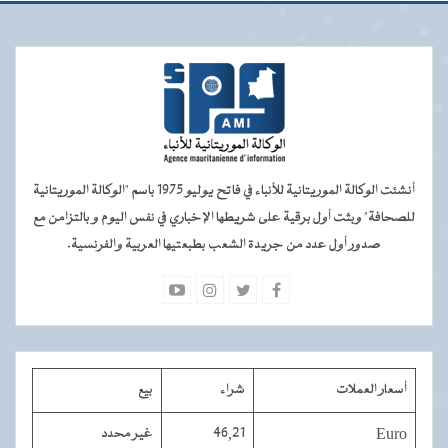
أنشئت الوكالة الموريتانية للأنباء في فاتح يوليو 1975 باسم "الوكالة الموريتانية
للصحافة" وبثت أول برقية على شريطها الإخباري في نفس اليوم و بالتزامن مع
صدور أول عدد من جريدة الشعب بطبعتيها العربية والفرنسية.
أسعار العملات
شراء
بيع
Euro
46,21
غير محدد