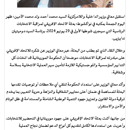
استقبل معالي وزير الداخلية واللامركزية السيد محمد أحمد ولد محمد الأمين؛ ظهر
اليوم الجمعة بمكتبه في نواكشوط؛ بعثة الاتحاد الإفريقي لمراقبة الانتخابات
الرئاسية التي سيجرى شوطها الأول في 29 يونيو 2024، برئاسة السيد دوميتيان
ندايزيى.
وخلال اللقاء الذي تم بطلب من البعثة، عبر معالي الوزير عن شكره للاتحاد الإفريقي
على مبادرته لمراقبة الانتخابات، موضحا أن الحكومة الموريتانية قد اتخذت كل
التدابير المؤسسية واللوجستيكية اللازمة لتأمين سير العملية الانتخابية بسلاسة
وشفافية.
وأكد معالي الوزير على استعداد الحكومة لتلقي أي ملاحظات أو توصيات تقدمها
البعثة للمساهمة في ضمان أعلى معايير الشفافية والنزاهة وحرية التعبير، بما يخدم
ترقية دولة القانون وتعزيز جهود التنمية الوطنية الشاملة والمستدامة في ظل الوئام
والأمن والاستقرار.
من جانبها، أثنت بعثة الاتحاد الإفريقي على جهود موريتانيا في التحضير للانتخابات،
وأعربت عن استعدادها الكامل لتقديم كل أنواع الدعم لضمان نجاح العملية