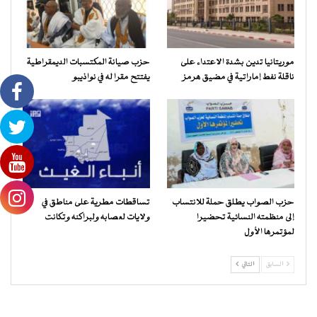
موريتانيا تدين بشدة الاعتداء على
حزب صيانة المكتسبات الديمقراطية
ناقلة نفط إماراتية في مضيق هرمز
يفتتح مقرا له في نواذيبو
حزب الصواب يطلق حملة للانتساب
تساقطات مطرية على مناطق في
إلى منظمته النسائية تحضيرا
ولايات لعصابه ولبراكنه وتكانت
لمؤتمرها الأول
السابق
التالي