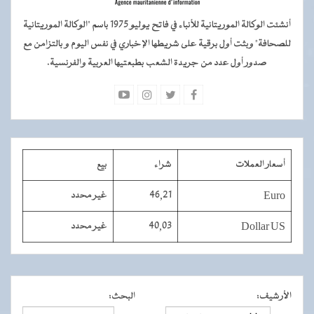
أنشئت الوكالة الموريتانية للأنباء في فاتح يوليو 1975 باسم "الوكالة الموريتانية
للصحافة" وبثت أول برقية على شريطها الإخباري في نفس اليوم و بالتزامن مع
صدور أول عدد من جريدة الشعب بطبعتيها العربية والفرنسية.
أسعار العملات
شراء
بيع
Euro
46,21
غير محدد
Dollar US
40,03
غير محدد
الأرشيف
:
البحث
: