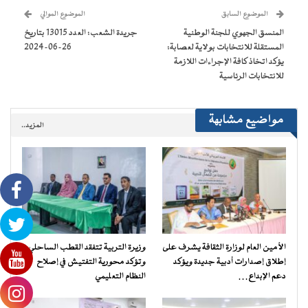
جديدة)
جديدة)
جديدة)
جديدة)
صديق
(فتح
الموضوع السابق
الموضوع الموالي
في
نافذة
المنسق الجهوي للجنة الوطنية
جريدة الشعب: العدد 13015 بتاريخ
جديدة)
المستقلة للانتخابات بولاية لعصابة:
26-06-2024
يؤكد اتخاذ كافة الإجراءات اللازمة
للانتخابات الرئاسية
مواضيع مشابهة
المزيد..
الأمين العام لوزارة الثقافة يشرف على
وزيرة التربية تتفقد القطب الساحلي
إطلاق إصدارات أدبية جديدة ويؤكد
وتؤكد محورية التفتيش في إصلاح
دعم الإبداع…
النظام التعليمي