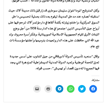
الشباب وتنمية البلد وازدهاره وإقامة دولة القانون والعدالة”، حسب قولهم.
وكان المترشح اتوما انتوان سليمان سومارى قد زار قبل ذلك مدينة ألاك حيث
استقبله أنصاره عند مدخل المدينة، ليقوم بعد ذلك بعملية تحسيس داخل
السوق المركزية، واختتم زيارته بكلمة ألقاها في دار مؤتمر ألاك ترحم فيها على
أرواح جيل التأسيس الذين اجتمعوا في هذه الدار سنة 1958 من أجل وضع
اللبنات الأولى لقيام الجمهورية الإسلامية الموريتانية، وشكر أسرة معروف ولد
عبد الله التي حافظت على هذه الدار وتعهدت بترميمها وأعلنتها مؤسسة ذات
نفع عام.
وقال “سنعيد تأسيس الدولة أنا ورفاقي من جيل التناوب على أسس جديدة
تعزز اللحمة الوطنية وتعيد الدولة المدنية الديمقراطية المزدهرة التي يجد
فيها الجميع ذاته دون إقصاء أو تهميش”، حسب قوله.
مشاركة:
انقر
اضغط
انقر
انقر
اضغط
النقر
للمشاركة
للمشاركة
للمشاركة
للمشاركة
للطباعة
لإرسال
على
على
على
على
(فتح
رابط
فيسبوك
تويتر
WhatsApp
Telegram
في
عبر
(فتح
(فتح
(فتح
(فتح
نافذة
البريد
في
في
في
في
جديدة)
الإلكتروني
نافذة
نافذة
نافذة
نافذة
إلى