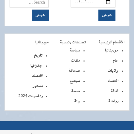
الأقسام الرئيسية
تصنيفات رئيسية
موريتانيا
موريتانيا
سياسة
تاريخ
عام
ملفات
جغرافيا
ولايات
صحافة
اقتصاد
اقتصاد
مجتمع
دستور
ثقافة
صحة
رئـاسيـات 2024
رياضة
بيئة
جميــــع
جميع الحقوق محفوظة © 2026 - الوكالة الموريتانية للأنباء