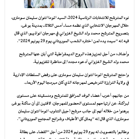
نوه المترشح للانتخابات الرئاسية 2024، السيد اتوما انتوان سليمان سومارى،
خلال المهرجان الانتخابي الذي نظمه مساء أمس الثلاثاء بمدينة بوغى،
بتصريح المترشح محمد ولد الشيخ الغزواني في مهرجان انواذيبو، الذي قال
فيه إنه “سيمد يده لمن اختاره الشعب الموريتاني يوم 29 يونيو 2024”.
وأضاف: من أجل تعزيز هذه الروح الديمقراطية التي أبان عنها المترشح
محمد ولد الشيخ الغزواني أدعوه مجددا إلى مناظرة تلفزيونية.
واحتج المترشح اتوما انتوان سليمان سومارى على رفض السلطات الإدارية
في ولاية الترارزة الترخيص لمهرجانه الذي كان مبرمجا اليوم الأربعاء.
من جانبهم، أعرب أعضاء الوفد المرافق للمترشح ومنسقيته على مستوى
لبراكنة، عن ارتياحهم لمستوى الحضور للمهرجان، لافتين إلى أن ساكنة بوغى
برهنوا من خلاله أنهم إلى جانب مرشح (جيل التناوب اتوما انتوان سليمان
سومارى)، الذي قال إنه “يمثل كل الأطياف وشرائح المجتمع الموريتاني”.
وطالبوا بالتصويت له يوم 29 يونيو 2024 من أجل “القضاء على بطالة