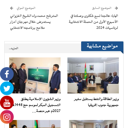
نافذة
نافذة
نافذة
نافذة
إلى
جديدة)
جديدة)
جديدة)
جديدة)
صديق
(فتح
الموضوع السابق
الموضوع الموالي
في
نافذة
الهابا: عالجنا تسع شكاوى وصلتنا في
المترشح محمد ولد الشيخ الغزواني
جديدة)
الأسبوع الأول من الحملة الانتخابية
يستعرض خلال مهرجان آدرار
لرئاسيات 2024
ملامح برنامجه الانتخابي
مواضيع مشابهة
المزيد..
وزير الطاقة والنفط يستقبل سفير
وزير الشؤون الإسلامية يطلق
جمهورية جنوب إفريقيا
التسجيل المبكر لموسم حج 1448هـ /
2027م عبر منصة…