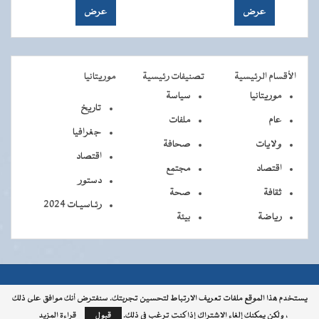
الأقسام الرئيسية
تصنيفات رئيسية
موريتانيا
موريتانيا
سياسة
تاريخ
عام
ملفات
جغرافيا
ولايات
صحافة
اقتصاد
اقتصاد
مجتمع
دستور
ثقافة
صحة
رئـاسيـات 2024
رياضة
بيئة
جميــــع
جميع الحقوق محفوظة © 2026 - الوكالة الموريتانية للأنباء
يستخدم هذا الموقع ملفات تعريف الارتباط لتحسين تجربتك. سنفترض أنك موافق على ذلك
، ولكن يمكنك إلغاء الاشتراك إذا كنت ترغب في ذلك.
قبول
قراءة المزيد