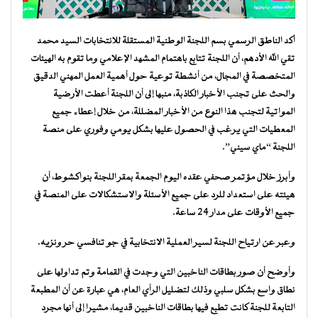
أكد الناطق الرسمي بسم اللجنة الوطنية المستقلة للانتخابات السيد محمد
تقي الله الأدهم، أن اللجنة تتابع باهتمام المشهد الإعلامي وما تقوم به الهيئات
المتخصصة في المجال، من أنشطة توعية حول أهمية العمل المهني الدقيق
والحث على تجنب الأخبار الكاذبة، منبها إلى أن اللجنة أعطت الأرضية
المواتية لتجنب هذا النوع من الأخبار المضللة، من خلال إعطاء جميع
المعطيات التي يرغب في الحصول عليها بشكل يومي وفوري على منصة
اللجنة “ماي سيني”.
وأبرز خلال مؤتمر صحفي عقده اليوم الجمعة بمقر اللجنة بنواكشوط، أن
هيئته على استعداد للرد على جميع الأسئلة والاستشكالات على المنصة في
جميع الأوقات على مدار 24 ساعة.
وعبر عن ارتياح اللجنة لسير العملية الانتخابية في جو تنافسي حر ونزيه.
وأوضح أن صور بطاقات الناخبين التي وجدت في القمامة وتم تداولها على
نطاق واسع بشكل سلبي وذلك لتضليل الرأي العام، هي عبارة عن أن المطبعة
التابعة للجنة كانت تطبع فيها بطاقات الناخبين قديما، مشيرا إلى أنها مجرد