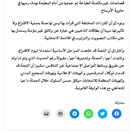
قصاصات غير مكتملة الطباعة تم جمعها من أمام المطبعة بهدف رميها في
حاوية الأوساخ.
ونوه إلى أن القراءات المختلفة التي قرأت بها ليس لها صلة بعملية الاقتراع ولا
تأثير لها، مبينا أن بطاقات الناخبين هي عبارة عن وثائق غير مؤمنة يستدل بها
على مكاتب التصويت والترتيب في اللائحة الانتخابية.
وأشار إلى أن اللجنة قد خاضت المراحل الأساسية استعدادا ليوم الاقتراع،
وتابعت أجواء الحملة، وتعتبرها أجواء مقبولة رغم الحديث الذي يتم تداوله
عن طريق وسائط التواصل الاجتماعية عن التنافس، مشيرا أن اللجنة قد
قدمت لوكلاء المترشحين و الهيئات الإعلامية ولهيئات المجتمع المدني
وللهيئات المنظمة للانتخابات ميثاق حسن السلوك خلال الحملة، داعيا
للتعاطي مع هذه الوثيقة القانونية.
مشاركة:
انقر
اضغط
انقر
انقر
اضغط
النقر
للمشاركة
للمشاركة
للمشاركة
للمشاركة
للطباعة
لإرسال
على
على
على
على
(فتح
رابط
فيسبوك
تويتر
WhatsApp
Telegram
في
عبر
(فتح
(فتح
(فتح
(فتح
نافذة
البريد
في
في
في
في
جديدة)
الإلكتروني