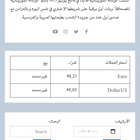
أنشئت الوكالة الموريتانية للأنباء في فاتح يوليو 1975 باسم "الوكالة الموريتانية
للصحافة" وبثت أول برقية على شريطها الإخباري في نفس اليوم و بالتزامن مع
صدور أول عدد من جريدة الشعب بطبعتيها العربية والفرنسية.
أسعار العملات
شراء
بيع
Euro
46,21
غير محدد
Dollar US
40,03
غير محدد
الأرشيف
:
البحث
: