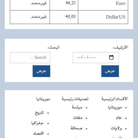
Euro
46,21
غير محدد
Dollar US
40,03
غير محدد
الأرشيف
:
البحث
:
الأقسام الرئيسية
تصنيفات رئيسية
موريتانيا
موريتانيا
سياسة
تاريخ
عام
ملفات
جغرافيا
ولايات
صحافة
اقتصاد