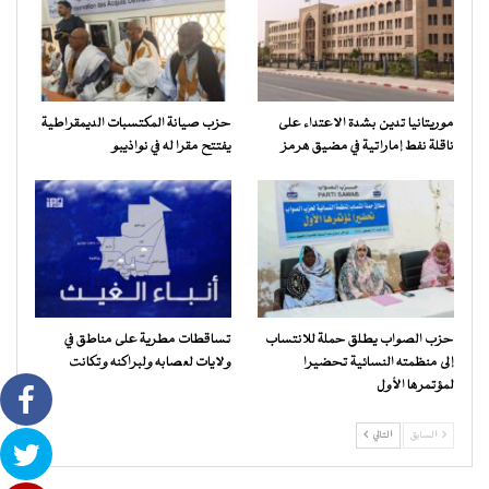
موريتانيا تدين بشدة الاعتداء على
حزب صيانة المكتسبات الديمقراطية
ناقلة نفط إماراتية في مضيق هرمز
يفتتح مقرا له في نواذيبو
حزب الصواب يطلق حملة للانتساب
تساقطات مطرية على مناطق في
إلى منظمته النسائية تحضيرا
ولايات لعصابه ولبراكنه وتكانت
لمؤتمرها الأول
السابق
التالي