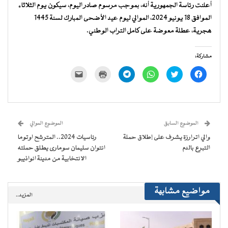
أعلنت رئاسة الجمهورية أنه، بموجب مرسوم صادر اليوم، سيكون يوم الثلاثاء
الموافق 18 يونيو 2024، الموالي ليوم عيد الأضحى المبارك لسنة 1445
هجرية، عطلة معوضة على كامل التراب الوطني.
مشاركة:
انقر
اضغط
انقر
انقر
اضغط
النقر
للمشاركة
للمشاركة
للمشاركة
للمشاركة
للطباعة
لإرسال
على
على
على
على
(فتح
رابط
فيسبوك
تويتر
WhatsApp
Telegram
في
عبر
(فتح
(فتح
(فتح
(فتح
نافذة
البريد
في
في
في
في
جديدة)
الإلكتروني
نافذة
نافذة
نافذة
نافذة
إلى
جديدة)
جديدة)
جديدة)
جديدة)
صديق
(فتح
الموضوع السابق
الموضوع الموالي
في
نافذة
والي اترارزة يشرف على إطلاق حملة
رئاسيات 2024.. المترشح اوتوما
جديدة)
التبرع بالدم
انتوان سليمان سومارى يطلق حملته
الانتخابية من مدينة انواذيبو
مواضيع مشابهة
المزيد..