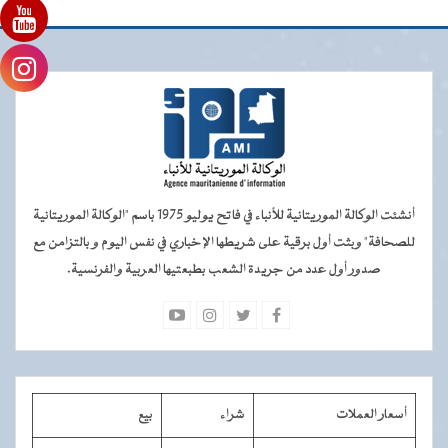
أنشئت الوكالة الموريتانية للأنباء في فاتح يوليو 1975 باسم "الوكالة الموريتانية
للصحافة" وبثت أول برقية على شريطها الإخباري في نفس اليوم و بالتزامن مع
صدور أول عدد من جريدة الشعب بطبعتيها العربية والفرنسية.
أسعار العملات
شراء
بيع