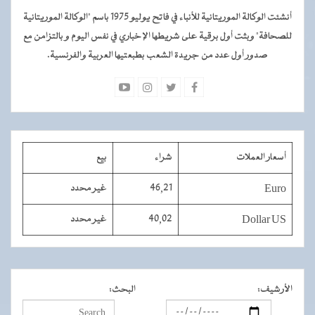
أنشئت الوكالة الموريتانية للأنباء في فاتح يوليو 1975 باسم "الوكالة الموريتانية
للصحافة" وبثت أول برقية على شريطها الإخباري في نفس اليوم و بالتزامن مع
صدور أول عدد من جريدة الشعب بطبعتيها العربية والفرنسية.
أسعار العملات
شراء
بيع
Euro
46,21
غير محدد
Dollar US
40,02
غير محدد
الأرشيف
:
البحث
: