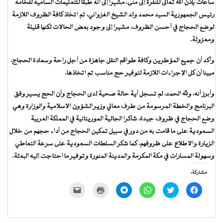
ساعات بإذن الله تعالى للنفرة إلى منى، مشيرا إلى أنه طبقا للتعليمات السامية لفخامة
رئيس الجمهورية السيد محمد ولد الشيخ الغزواني، تم اتخاذ كافة الظروف اللازمة
لوضع الحجاج في أحسن الظروف، مشيرا إلى وجود بعض الحالات لكنها قليلة
ومعزولة.
وأكد أن جميع المؤطرين وكافة طواقم النقل جاهزة من أجل راحة وسعادة الحجاج،
مبينا أن كل الإجراءات اللازمة لتوفير حج مناسب تم اتخاذها.
وأبرز أنه، ولله الحمد، لم تسجل أية حالة صحية لدى الحجاج وأن الحج يسير وفق
البرنامج والخطة المرسومة من طرف معالي وزير الشؤون الاسلامية والوزارة وهي
وضع الحجاج في ظروف جيدة، شاكرا الجالية الموريتانية في المملكة العربية
السعودية على ما قامت به من دور في سبيل تمكين الحجاج من أداء حجهم من خلال
الزيارة والاطلاع على ظروفهم، كما شكر السلطات السعودية على سرعة التعاطي
وسهولة المسارات في مكة المكرمة والمدينة المنورة وتوفير ما احتاجت إليه البعثة.
مشاركة:
انقر
اضغط
انقر
انقر
اضغط
النقر
للمشاركة
للمشاركة
للمشاركة
للمشاركة
للطباعة
لإرسال
على
على
على
على
(فتح
رابط
فيسبوك
تويتر
WhatsApp
Telegram
في
عبر
(فتح
(فتح
(فتح
(فتح
نافذة
البريد
في
في
في
في
جديدة)
الإلكتروني