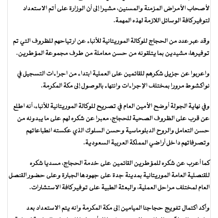
لأصحاب الأمراض المزمنة والمسنين، مشيرا إلى أن الوزارة على أتم الاستعداد
لتوفير كافة الوسائل اللازمة لهذه المهمة.
وقد عبر عدد من الحجاج للوكالة الموريتانية للأنباء عن ارتياحهم للظروف التي تم
توفيرها، مشيدين بما يتلقونه من حسن معاملة من طرف مجموعة المؤطرين.
واعربوا عن جزيل شكرهم للقائمين على العملية ابتداء من اجراءات التسجيل في
نواكشوط مرورا بمختلف الإجراءات وانتهاء بالوصول إلى مكة المكرمة.
وفي نهاية الجولة أوضح الأمين العام في تصريح للوكالة الموريتانية للأنباء، أنه اطلع
عن قرب على الظروف الصحية للحجاج، معبرا عن شكره لهم على ما يبدونه من
حسن التعامل والروح الدبلوماسية وحسن السلوك الذي عكسته انطباعاتهم
وتصرفاتهم داخل أراضي المملكة العربية السعودية.
كما أعرب عن شكره للمؤطرين القائمين على خدمة الحجاج، مسديا شكره
للقنصلية العامة الموريتانية بمدينة جدة على جهودها الجبارة وعلى حضور القنصل
العام لمختلف مراحل العملية، والبعثة الطبية على توفير كافة الاستشارات.
وأكد اكتمال تفويج حجاجنا الميامين إلى مكة المكرمة وانه يتم الاستعداد بعد