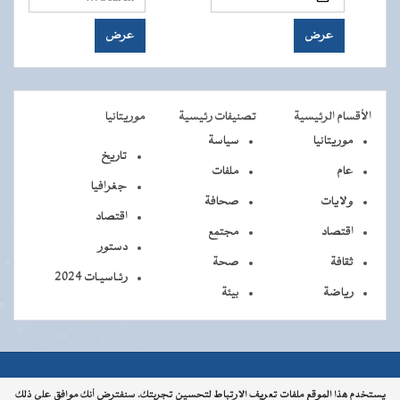
الأقسام الرئيسية
تصنيفات رئيسية
موريتانيا
موريتانيا
سياسة
تاريخ
عام
ملفات
جغرافيا
ولايات
صحافة
اقتصاد
اقتصاد
مجتمع
دستور
ثقافة
صحة
رئـاسيـات 2024
رياضة
بيئة
جميــــع
جميع الحقوق محفوظة © 2026 - الوكالة الموريتانية للأنباء
يستخدم هذا الموقع ملفات تعريف الارتباط لتحسين تجربتك. سنفترض أنك موافق على ذلك