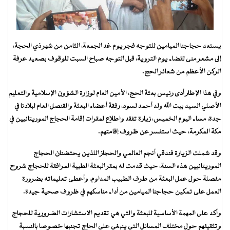
يستعد حجاجنا الميامين للتوجه فجر يوم غد الجمعة، الثامن من شهر ذي الحجة،
إلى مشعر منى لقضاء يوم التروية، قبل التوجه صباح السبت للوقوف بصعيد عرفة
الركن الأعظم من شعائر الحج.
وفي هذا الإطار أدى رئيس بعثة الحج، الأمين العام لوزارة الشؤون الإسلامية والتعليم
الأصلي السيد بيت الله ولد أحمد لسود، رفقة أعضاء البعثة والقنصل العام لبلادنا في
جدة، مساء اليوم الخميس، زيارة تفقد واطلاع لمقرات إقامة الحجاج الموريتانيين في
مكة المكرمة، حيث استفسر عن ظروف إقامتهم.
وقد شملت الزيارة فندقي أنجم العالمي والحجاز اللذين يحتضنان الحجاج
الموريتانيين هذه السنة، حيث قدمت له بمقر البعثة الطبية المرافقة للحجاج شروح
مفصلة حول عمل البعثة من طرف الطبيب المداوم، وأعطى تعليماته بضرورة
العمل على تمكين حجاجنا الميامين من أداء مناسكهم في ظروف صحية جيدة.
وأكد على المهمة الأساسية للبعثة والتي هي تقديم الاستشارات الضرورية للحجاج
وتثقيفهم حول مختلف المسائل التي ينبغي على الحاج تجنبها خصوصا بالنسبة