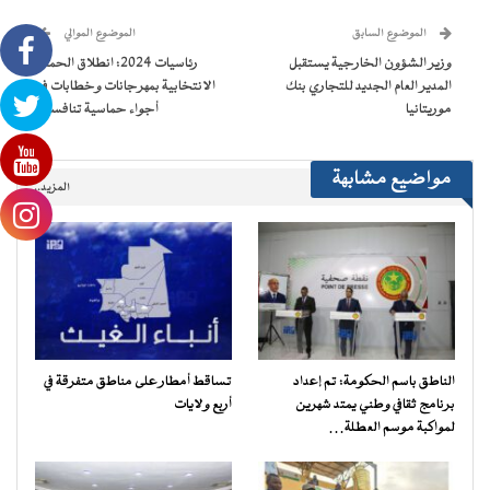
نافذة
نافذة
نافذة
نافذة
إلى
جديدة)
جديدة)
جديدة)
جديدة)
صديق
(فتح
الموضوع السابق
الموضوع الموالي
في
نافذة
وزير الشؤون الخارجية يستقبل
رئاسيات 2024: انطلاق الحملة
جديدة)
المدير العام الجديد للتجاري بنك
الانتخابية بمهرجانات وخطابات في
موريتانيا
أجواء حماسية تنافسية
مواضيع مشابهة
المزيد..
الناطق باسم الحكومة: تم إعداد
تساقط أمطار على مناطق متفرقة في
برنامج ثقافي وطني يمتد شهرين
أربع ولايات
لمواكبة موسم العطلة…