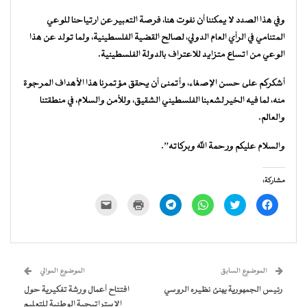
وفي هذا الصدد لا يمكننا أن نفوت هنا، فرصة التعبير عن ارتياحنا للوعي
المتنامي في الرأي العام الدولي، لصالح القضية الفلسطينية، ولما تولد عن هذا
الوعي من اتساع متزايد للاعتراف بالدولة الفلسطينية.
أشكركم على حسن الإصغاء، وأتمنى أن يحقق مؤتمرنا هذا الأهداف المرجوة
منه، لما فيه الخير لشعبنا الفلسطيني الشقيق، وللأمن والسلام، في منطقتنا
والعالم.
والسلام عليكم ورحمة الله وبركاته”.
مشاركة:
انقر
اضغط
انقر
انقر
اضغط
النقر
للمشاركة
للمشاركة
للمشاركة
للمشاركة
للطباعة
لإرسال
على
على
على
على
(فتح
رابط
فيسبوك
تويتر
WhatsApp
Telegram
في
عبر
(فتح
(فتح
(فتح
(فتح
نافذة
البريد
في
في
في
في
جديدة)
الإلكتروني
نافذة
نافذة
نافذة
نافذة
إلى
جديدة)
جديدة)
جديدة)
جديدة)
صديق
(فتح
الموضوع السابق
الموضوع الموالي
في
نافذة
رئيس الجمهورية يهنئ نظيره الروسي
افتتاح أعمال ورشة تفكيرية حول
جديدة)
الاستراتيجية الوطنية للتعليم