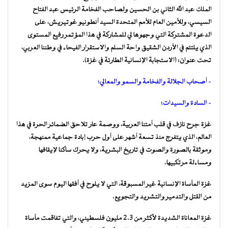
الملك عبد الله الثاني بن الحسين ولصاحب الفخامة الرئيس عبد الفتاح
السيسي، وللأمين العام للأمم المتحدة السيد أنطونيو غوتيريش، على
الدعوة المشتركة التي وجهوها لي للمشاركة في هذا المؤتمر رفيع المستوى
الذي يلتئم في الأردن الشقيق واحة السلم والاستقرار الفيحاء في وطننا العربي،
تحت عنوان: (الاستجابة الإنسانية الطارئة في غزة).
– أصحاب الجلالة والفخامة والسمو والمعالي؛
– السادة والسيدات؛
غزة جرح نازف في قلب أمتنا العربية، ووصمة عار تلاحق الضمائر الحرة في هذا
العالم، الذي يتفرج منذ تسعة أشهر على أول حرب إبادة جماعية ممنهجة،
وموثقة بالصورة والصوت في تاريخ البشرية، ولا يحرك ساكنا لإيقافها
ومساءلة مرتكبيها.
غزة المأساة الإنسانية غير المسبوقة، التي لا يلوح في أفقها اليوم سوى المزيد
من القتل والتدمير والتشريد والتجويع.
غزة المعاناة الشديدة لأكثر من 2.3 مليون فلسطيني، والتي تفاقمت مأساة