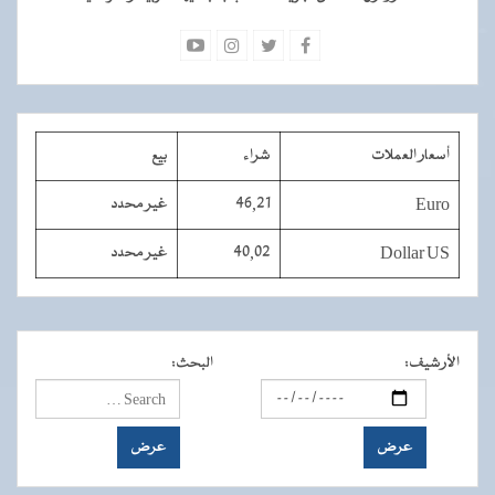
أسعار العملات
شراء
بيع
Euro
46,21
غير محدد
Dollar US
40,02
غير محدد
الأرشيف
:
البحث
: