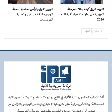
تتويج فريق كيفه بطلا للمرحلة
الوزير الأول يترأس اجتماع اللجنة
الجهوية من بطولة الأحياء لكرة القدم
الوزارية المكلفة بتأهيل وتصنيف
2026
المؤسسات
السابق
التالي
أنشئت الوكالة الموريتانية للأنباء في فاتح يوليو 1975 باسم "الوكالة الموريتانية
للصحافة" وبثت أول برقية على شريطها الإخباري في نفس اليوم و بالتزامن مع
صدور أول عدد من جريدة الشعب بطبعتيها العربية والفرنسية.