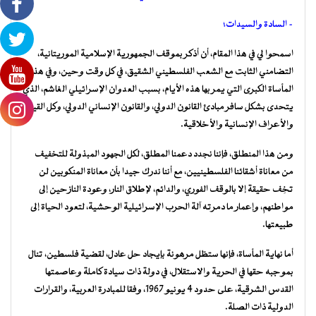
– السادة والسيدات؛
اسمحوا لي في هذا المقام، أن أذكر بموقف الجمهورية الإسلامية الموريتانية،
التضامني الثابت مع الشعب الفلسطيني الشقيق، في كل وقت وحين، وفي هذه
المأساة الكبرى التي يمر بها هذه الأيام، بسبب العدوان الإسرائيلي الغاشم، الذي
يتحدى بشكل سافر مبادئ القانون الدولي، والقانون الإنساني الدولي، وكل القيم
والأعراف الإنسانية والأخلاقية.
ومن هذا المنطلق، فإننا نجدد دعمنا المطلق، لكل الجهود المبذولة للتخفيف
من معاناة أشقائنا الفلسطينيين، مع أننا ندرك جيدا بأن معاناة المنكوبين لن
تخِف حقيقة إلا بالوقف الفوري، والدائم، لإطلاق النار، وعودة النازحين إلى
مواطنهم، وإعمار ما دمرته آلة الحرب الإسرائيلية الوحشية، لتعود الحياة إلى
طبيعتها.
أما نهاية المأساة، فإنها ستظل مرهونة بإيجاد حل عادل، لقضية فلسطين، تنال
بموجبه حقها في الحرية والاستقلال، في دولة ذات سيادة كاملة وعاصمتها
القدس الشرقية، على حدود 4 يونيو 1967، وفقا للمبادرة العربية، والقرارات
الدولية ذات الصلة.