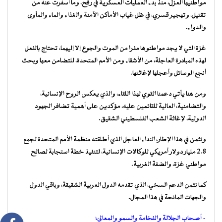
مواطنيها العزل، منذ بدء العمليات العسكرية في رفح، وما أسفرت عنه من
تقتيل، وتهجير قسري، في ظل غياب الأماكن الآمنة والغذاء والماء والمأوى
والدواء.
غزة التي لا يجد مواطنوها مفرا من الموت والجوع إلا إليهما، تحتاج بالفعل
لهذه المبادرة العاجلة، من الأشقاء ومن الأمم المتحدة، للتضامن معها وبحث
أنجع الوسائل وأعجلها لإغاثتها.
ومن هنا يأتي دعمنا القوي لهذا اللقاء، والذي يعكس الروح الإنسانية،
والتضامنية، العالية للقائمين عليه، مؤكدين على أهمية تضافر الجهود
الدولية، لإغاثة الشعب الفلسطيني الشقيق.
ونثمن في هذا الإطار، النداء العاجل الذي أطلقته منظمة الأمم المتحدة لجمع
2.8 مليار دولار أمريكي للوكالات الإنسانية، لتنفيذ خطة استجابة لصالح
مواطني غزة، والضفة الغربية.
كما نثمن الدعم السخي، الذي تقدمه الدول العربية الشقيقة، وباقي الدول
والجهات المانحة في هذا المجال.
– أصحاب الجلالة والفخامة والسمو والمعالي؛