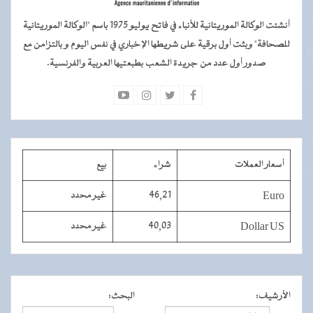
أنشئت الوكالة الموريتانية للأنباء في فاتح يوليو 1975 باسم "الوكالة الموريتانية
للصحافة" وبثت أول برقية على شريطها الإخباري في نفس اليوم و بالتزامن مع
صدور أول عدد من جريدة الشعب بطبعتيها العربية والفرنسية.
أسعار العملات
شراء
بيع
Euro
46,21
غير محدد
Dollar US
40,03
غير محدد
الأرشيف
:
البحث
: