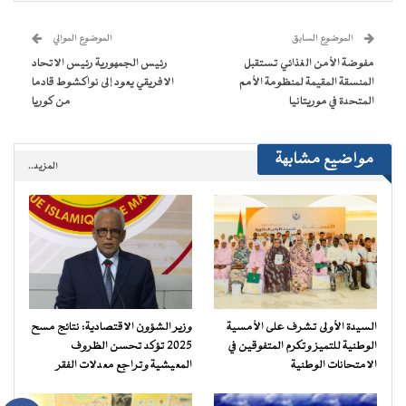
في
في
في
في
جديدة)
الإلكتروني
نافذة
نافذة
نافذة
نافذة
إلى
جديدة)
جديدة)
جديدة)
جديدة)
صديق
(فتح
الموضوع السابق
الموضوع الموالي
في
نافذة
مفوضة الأمن الغذائي تستقبل
رئيس الجمهورية رئيس الاتحاد
جديدة)
المنسقة المقيمة لمنظومة الأمم
الافريقي يعود إلى نواكشوط قادما
المتحدة في موريتانيا
من كوريا
مواضيع مشابهة
المزيد..
السيدة الأولى تشرف على الأمسية
وزير الشؤون الاقتصادية: نتائج مسح
الوطنية للتميز وتكرم المتفوقين في
2025 تؤكد تحسن الظروف
الامتحانات الوطنية
المعيشية وتراجع معدلات الفقر