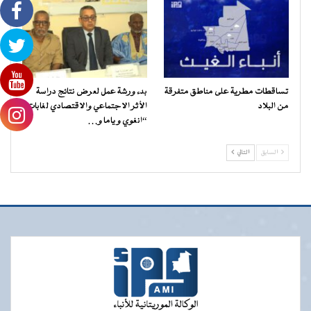
تساقطات مطرية على مناطق متفرقة
بدء ورشة عمل لعرض نتائج دراسة
من البلاد
الأثر الاجتماعي والاقتصادي لغابات
“انغوي و ياما و…
السابق
التالي