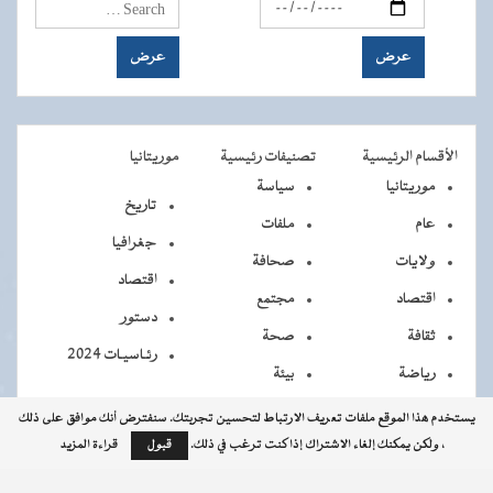
الأقسام الرئيسية
تصنيفات رئيسية
موريتانيا
موريتانيا
سياسة
تاريخ
عام
ملفات
جغرافيا
ولايات
صحافة
اقتصاد
اقتصاد
مجتمع
دستور
ثقافة
صحة
رئـاسيـات 2024
رياضة
بيئة
يستخدم هذا الموقع ملفات تعريف الارتباط لتحسين تجربتك. سنفترض أنك موافق على ذلك
، ولكن يمكنك إلغاء الاشتراك إذا كنت ترغب في ذلك.
قبول
قراءة المزيد
جميــــع
جميع الحقوق محفوظة © 2026 - الوكالة الموريتانية للأنباء