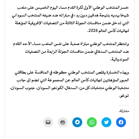
خسر المنتخب الوطني الأول لكرة القدم مساء اليوم الخميس على ملعب
شيخا بيديه بنتيجة هدفين دون رد ؛ في مباراته ضد ضيفه المنتخب السوداني
التي تدخل ضمن منافسات الجولة الثالثة من التصفيات الإفريقية المؤهلة
لنهائيات كأس العالم 2026.
وتنتظر المنتخب الوطني مباراة صعبة على نفس الملعب مساء الأحد القادم
ضد المنتخب السنغالي ضمن منافسات الجولة الرابعة من التصفيات
المونديالية.
وبهذه الخسارة يقلص المنتخب الوطني حظوظه في المنافسة على بطاقتي
العبور المؤهلتين لنهائيات كأس العالم عن المجموعة التي تضم إلى جانب
منتخبنا الوطني منتخبات كل من: السنغال، الكونغو، السودان، جنوب السودان،
توغو.
مشاركة:
انقر
اضغط
انقر
انقر
اضغط
النقر
للمشاركة
للمشاركة
للمشاركة
للمشاركة
للطباعة
لإرسال
على
على
على
على
(فتح
رابط
فيسبوك
تويتر
WhatsApp
Telegram
في
عبر
(فتح
(فتح
(فتح
(فتح
نافذة
البريد