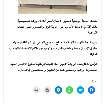
نظمت اللجنة الوطنية لحقوق الإنسان أمس الثلاثاء ورشه تحسيسية
بالشراكة مع الاتحاد الأوربي حول حرية الرأي والتعبير وحظر خطاب
الكراهية.
وتهدف هذه الورشة المنظمة لصالح المجتمع المدني إلى نشر ثقافة إحترام
حقوق الإنسان وحظر خطاب الكراهية وتوفير جو ملائم للانتخابات الرئاسية
المقبلة
ترأس أشغال هذه الورشة الأمين العام للجنة الوطنية لحقوق الإنسان السيد
محمد ولد إبراهيم وبحضور عدد من الفنيين والمختصين في المجال .
مشاركة:
انقر
اضغط
انقر
انقر
اضغط
النقر
للمشاركة
للمشاركة
للمشاركة
للمشاركة
للطباعة
لإرسال
على
على
على
على
(فتح
رابط
فيسبوك
تويتر
WhatsApp
Telegram
في
عبر
(فتح
(فتح
(فتح
(فتح
نافذة
البريد
في
في
في
في
جديدة)
الإلكتروني