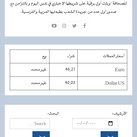
للصحافة" وبثت أول برقية على شريطها الإخباري في نفس اليوم و بالتزامن مع
صدور أول عدد من جريدة الشعب بطبعتيها العربية والفرنسية.
أسعار العملات
شراء
بيع
Euro
46,21
غير محدد
Dollar US
40,03
غير محدد
الأرشيف
:
البحث
: