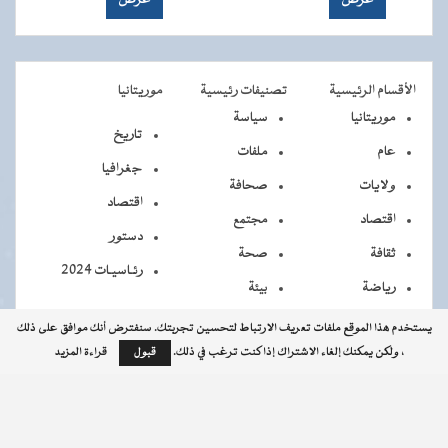
الأقسام الرئيسية
تصنيفات رئيسية
موريتانيا
موريتانيا
سياسة
تاريخ
عام
ملفات
جغرافيا
ولايات
صحافة
اقتصاد
اقتصاد
مجتمع
دستور
ثقافة
صحة
رئـاسيـات 2024
رياضة
بيئة
يستخدم هذا الموقع ملفات تعريف الارتباط لتحسين تجربتك. سنفترض أنك موافق على ذلك
، ولكن يمكنك إلغاء الاشتراك إذا كنت ترغب في ذلك.
قبول
قراءة المزيد
جميــــع
جميع الحقوق محفوظة © 2026 - الوكالة الموريتانية للأنباء