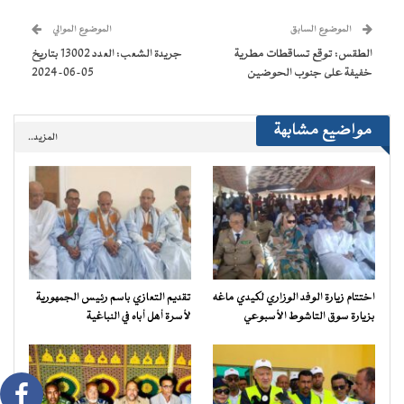
نافذة
نافذة
نافذة
نافذة
إلى
جديدة)
جديدة)
جديدة)
جديدة)
صديق
(فتح
الموضوع السابق
الموضوع الموالي
في
نافذة
الطقس: توقع تساقطات مطرية
جريدة الشعب: العدد 13002 بتاريخ
جديدة)
خفيفة على جنوب الحوضين
05-06-2024
مواضيع مشابهة
المزيد..
اختتام زيارة الوفد الوزاري لكيدي ماغه
تقديم التعازي باسم رئيس الجمهورية
بزيارة سوق التاشوط الأسبوعي
لأسرة أهل أباه في النباغية