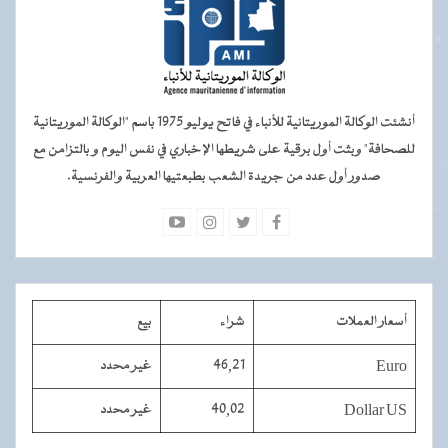
أنشئت الوكالة الموريتانية للأنباء في فاتح يوليو 1975 باسم "الوكالة الموريتانية
للصحافة" وبثت أول برقية على شريطها الإخباري في نفس اليوم و بالتزامن مع
صدور أول عدد من جريدة الشعب بطبعتيها العربية والفرنسية.
أسعار العملات
شراء
بيع
Euro
46,21
غير محدد
Dollar US
40,02
غير محدد