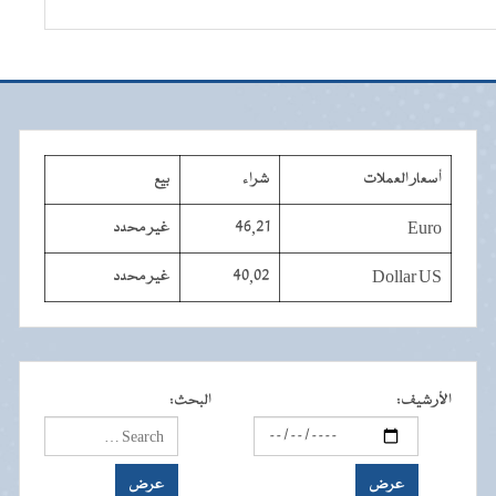
أسعار العملات
شراء
بيع
Euro
46,21
غير محدد
Dollar US
40,02
غير محدد
الأرشيف
:
البحث
: