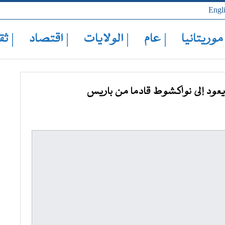
Engl
 موريتانيا
| عام
| الولايات
| اقتصاد
| ثق
يعود إلى نواكشوط قادما من باريس