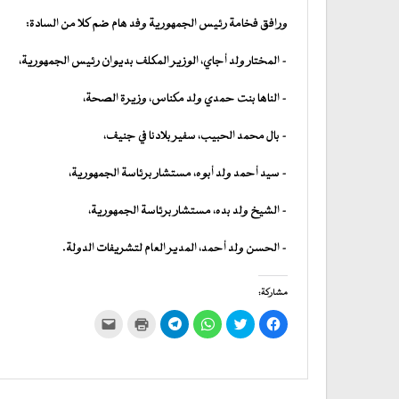
ورافق فخامة رئيس الجمهورية وفد هام ضم كلا من السادة:
– المختار ولد أجاي، الوزير المكلف بديوان رئيس الجمهورية،
– الناها بنت حمدي ولد مكناس، وزيرة الصحة،
– بال محمد الحبيب، سفير بلادنا في جنيف،
– سيد أحمد ولد أبوه، مستشار برئاسة الجمهورية،
– الشيخ ولد بده، مستشار برئاسة الجمهورية،
– الحسن ولد أحمد، المدير العام لتشريفات الدولة.
مشاركة:
انقر
اضغط
انقر
انقر
اضغط
النقر
للمشاركة
للمشاركة
للمشاركة
للمشاركة
للطباعة
لإرسال
على
على
على
على
(فتح
رابط
فيسبوك
تويتر
WhatsApp
في
Telegram
عبر
(فتح
(فتح
(فتح
(فتح
نافذة
البريد
في
في
في
في
جديدة)
الإلكتروني
نافذة
نافذة
نافذة
نافذة
إلى
جديدة)
جديدة)
جديدة)
جديدة)
صديق