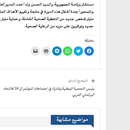
مستشار برئاسة الجمهورية، والسيد الحسن ولد أحمد، المدير العا
وتتمحور أجندة أشغال هذه الدورة، في متابعة وتقييم الأهداف الملي
مليار شخص جديد، من التغطية الصحية الشاملة، وحماية ملي
جديد يتوفرون على مزيد من الرعاية الصحية.
مشاركة:
انقر
اضغط
انقر
انقر
اضغط
النقر
للمشاركة
للمشاركة
للمشاركة
للمشاركة
للطباعة
لإرسال
على
على
على
على
(فتح
رابط
فيسبوك
تويتر
WhatsApp
في
Telegram
عبر
(فتح
(فتح
(فتح
(فتح
نافذة
البريد
في
في
في
في
جديدة)
الإلكتروني
نافذة
نافذة
نافذة
نافذة
إلى
جديدة)
جديدة)
جديدة)
جديدة)
صديق
(فتح
الموضوع السابق
في
نافذة
جديدة)
رئيس الجمعية الوطنية يشارك في اجتماعات المؤتمر ال 36 للاتحاد
البرلماني العربي
مواضيع مشابهة