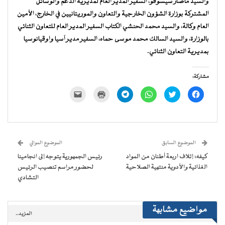
والسيد ماصار سيسوقو، السفير المدير العام لمديرية الدعم والوسائل
المشتركة بوزارة الشؤون الخارجية والتعاون والموريتانيين في الخارج، الأمين
العام وكالة، والسيد محمد الحنشي الكتاب السفير المدير العام للتعاون الثنائي
بالوزارة، والسيد السالك محمد موسى حماه، السفير مدير آسيا واوقيانوسيا
بمديرية التعاون الثنائي.
مشاركة:
انقر
اضغط
انقر
انقر
اضغط
النقر
للمشاركة
للمشاركة
للمشاركة
للمشاركة
للطباعة
لإرسال
على
على
على
على
(فتح
رابط
فيسبوك
تويتر
WhatsApp
Telegram
في
عبر
(فتح
(فتح
(فتح
(فتح
نافذة
البريد
في
في
في
في
جديدة)
الإلكتروني
نافذة
نافذة
نافذة
نافذة
إلى
جديدة)
جديدة)
جديدة)
جديدة)
صديق
(فتح
الموضوع السابق
الموضوع الموالي
في
نافذة
كيفه: إتلاف اربعة أطنان من المواد
رئيس الجمهورية يتوجه إلى انجامينا
جديدة)
الغذائية والأدوية منتهية الصلاحية
لحضور مراسم تنصيب الرئيس
التشادي
مواضيع مشابهة
المزيد..