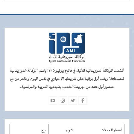
أنشئت الوكالة الموريتانية للأنباء في فاتح يوليو 1975 باسم "الوكالة الموريتانية
للصحافة" وبثت أول برقية على شريطها الإخباري في نفس اليوم و بالتزامن مع
صدور أول عدد من جريدة الشعب بطبعتيها العربية والفرنسية.
أسعار العملات
شراء
بيع