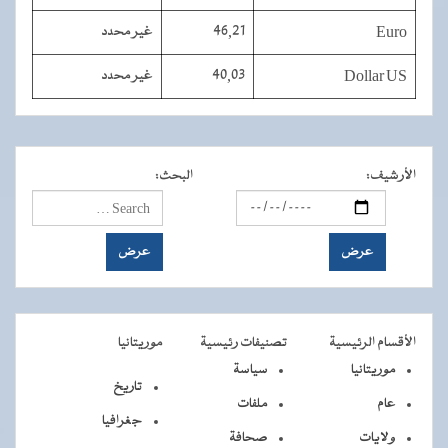
Euro
46,21
غير محدد
Dollar US
40,03
غير محدد
الأرشيف
:
البحث
:
الأقسام الرئيسية
تصنيفات رئيسية
موريتانيا
موريتانيا
سياسة
تاريخ
عام
ملفات
جغرافيا
ولايات
صحافة