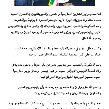
قدم معالي وزير الشؤون الخارجية والتعاون والموريتانيين في الخارج، السيد
محمد سالم ولد مرزوك، اليوم الأربعاء في مقر السفارة الإيرانية بنواكشوط،
باسم الحكومة والشعب الموريتانيين، واجب العزاء والمواساة في وفاة الرئيس
الإيراني إبراهيم رئيسي، ووزير الخارجية حسين أمير عبداللهيان ومرافقيهم،
رحمهم الله تعالى.
وكتب معالي الوزير في سجل العزاء، بحضور السفير الإيراني، سعادة السيد
جواد أبو علي اكير، التعزية التالية: “بسم الله الرحمن الرحيم
باسم الحكومة والشعب الموريتانيين نعبر عن بالغ حزننا وخالص تعازينا في
وفاة فخامة الرئيس الإيراني السيد إبراهيم رئيسي، ومعالي وزير الخارجية
السيد حسين أمير عبد اللهيان، والوفد المرافق لهما.
وندعو الله عز وجل أن يتغمدهم بواسع رحمته، وأن يلهم ذويهم الصبر
والسلوان، ويحفظ إيران وشعبها الشقيق من كل مكروه”.
حضر تقديم واجب العزاء السيد احمد ولد النيني مستشار برئاسة الجمهورية،